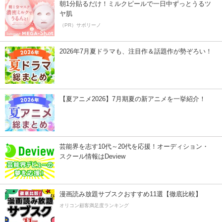
朝1分貼るだけ！ミルクピールで一日中ずっとうるツ
ヤ肌
（PR）サボリーノ
2026年7月夏ドラマも、注目作＆話題作が勢ぞろい！
【夏アニメ2026】7月期夏の新アニメを一挙紹介！
芸能界を志す10代～20代を応援！オーディション・
スクール情報はDeview
漫画読み放題サブスクおすすめ11選【徹底比較】
オリコン顧客満足度ランキング