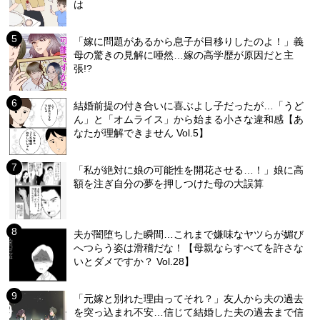
は
「嫁に問題があるから息子が目移りしたのよ！」義
母の驚きの見解に唖然…嫁の高学歴が原因だと主
張!?
結婚前提の付き合いに喜ぶよし子だったが…「うど
ん」と「オムライス」から始まる小さな違和感【あ
なたが理解できません Vol.5】
「私が絶対に娘の可能性を開花させる…！」娘に高
額を注ぎ自分の夢を押しつけた母の大誤算
夫が闇堕ちした瞬間…これまで嫌味なヤツらが媚び
へつらう姿は滑稽だな！【母親ならすべてを許さな
いとダメですか？ Vol.28】
「元嫁と別れた理由ってそれ？」友人から夫の過去
を突っ込まれ不安…信じて結婚した夫の過去まで信