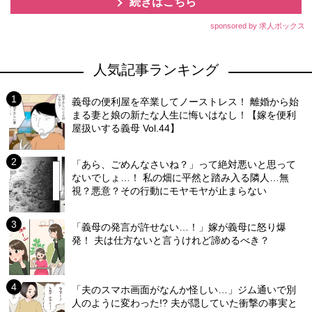
続きはこちら
sponsored by 求人ボックス
人気記事ランキング
義母の便利屋を卒業してノーストレス！ 離婚から始
まる妻と娘の新たな人生に悔いはなし！【嫁を便利
屋扱いする義母 Vol.44】
「あら、ごめんなさいね？」って絶対悪いと思って
ないでしょ…！ 私の畑に平然と踏み入る隣人…無
視？悪意？その行動にモヤモヤが止まらない
「義母の発言が許せない…！」嫁が義母に怒り爆
発！ 夫は仕方ないと言うけれど諦めるべき？
「夫のスマホ画面がなんか怪しい…」ジム通いで別
人のように変わった!? 夫が隠していた衝撃の事実と