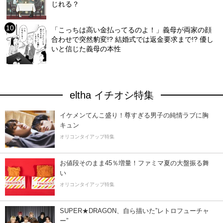
じれる？
「こっちは高い金払ってるのよ！」義母が両家の顔
合わせで突然豹変!? 結婚式では返金要求まで!? 優し
いと信じた義母の本性
eltha イチオシ特集
イケメンてんこ盛り！尊すぎる男子の純情ラブに胸
キュン
オリコンタイアップ特集
お値段そのまま45％増量！ファミマ夏の大盤振る舞
い
オリコンタイアップ特集
SUPER★DRAGON、自ら描いた”レトロフューチャ
ー”