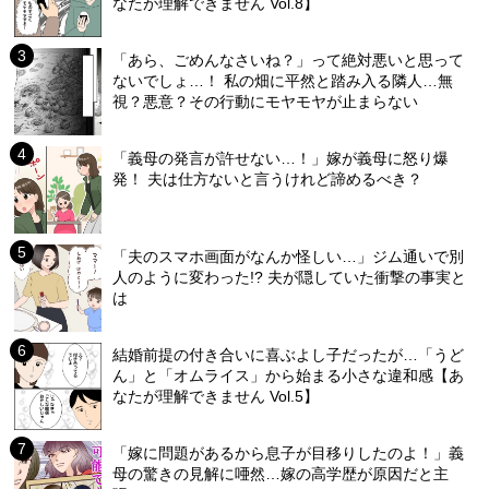
なたが理解できません Vol.8】
「あら、ごめんなさいね？」って絶対悪いと思って
ないでしょ…！ 私の畑に平然と踏み入る隣人…無
視？悪意？その行動にモヤモヤが止まらない
「義母の発言が許せない…！」嫁が義母に怒り爆
発！ 夫は仕方ないと言うけれど諦めるべき？
「夫のスマホ画面がなんか怪しい…」ジム通いで別
人のように変わった!? 夫が隠していた衝撃の事実と
は
結婚前提の付き合いに喜ぶよし子だったが…「うど
ん」と「オムライス」から始まる小さな違和感【あ
なたが理解できません Vol.5】
「嫁に問題があるから息子が目移りしたのよ！」義
母の驚きの見解に唖然…嫁の高学歴が原因だと主