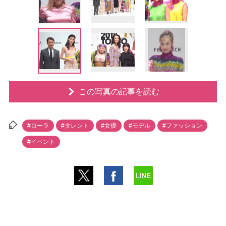
この写真の記事を読む
#ローラ
#タレント
#女優
#モデル
#ファッション
#イベント