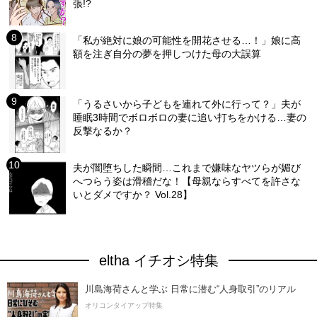
張!?
「私が絶対に娘の可能性を開花させる…！」娘に高
額を注ぎ自分の夢を押しつけた母の大誤算
「うるさいから子どもを連れて外に行って？」夫が
睡眠3時間でボロボロの妻に追い打ちをかける…妻の
反撃なるか？
夫が闇堕ちした瞬間…これまで嫌味なヤツらが媚び
へつらう姿は滑稽だな！【母親ならすべてを許さな
いとダメですか？ Vol.28】
eltha イチオシ特集
川島海荷さんと学ぶ 日常に潜む“人身取引”のリアル
オリコンタイアップ特集