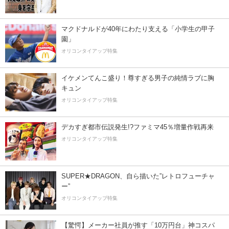
マクドナルドが40年にわたり支える「小学生の甲子
園」
オリコンタイアップ特集
イケメンてんこ盛り！尊すぎる男子の純情ラブに胸
キュン
オリコンタイアップ特集
デカすぎ都市伝説発生!?ファミマ45％増量作戦再来
オリコンタイアップ特集
SUPER★DRAGON、自ら描いた”レトロフューチャ
ー”
オリコンタイアップ特集
【驚愕】メーカー社員が推す「10万円台」神コスパ