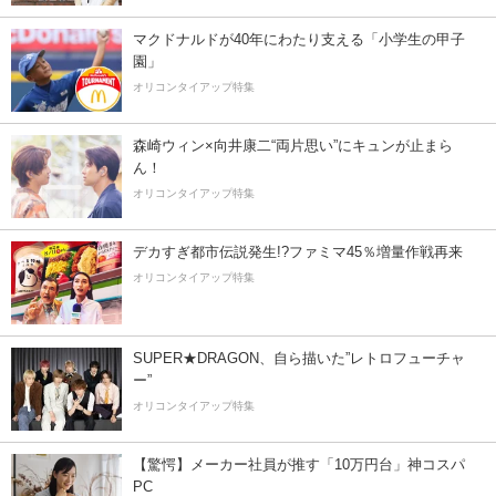
マクドナルドが40年にわたり支える「小学生の甲子
園」
オリコンタイアップ特集
森崎ウィン×向井康二“両片思い”にキュンが止まら
ん！
オリコンタイアップ特集
デカすぎ都市伝説発生!?ファミマ45％増量作戦再来
オリコンタイアップ特集
SUPER★DRAGON、自ら描いた”レトロフューチャ
ー”
オリコンタイアップ特集
【驚愕】メーカー社員が推す「10万円台」神コスパ
PC