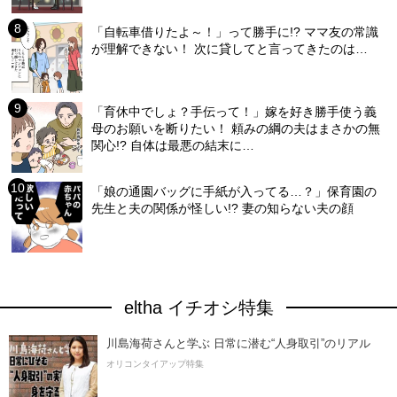
「自転車借りたよ～！」って勝手に!? ママ友の常識
が理解できない！ 次に貸してと言ってきたのは…
「育休中でしょ？手伝って！」嫁を好き勝手使う義
母のお願いを断りたい！ 頼みの綱の夫はまさかの無
関心!? 自体は最悪の結末に…
「娘の通園バッグに手紙が入ってる…？」保育園の
先生と夫の関係が怪しい!? 妻の知らない夫の顔
eltha イチオシ特集
川島海荷さんと学ぶ 日常に潜む“人身取引”のリアル
オリコンタイアップ特集