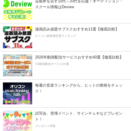
芸能界を志す10代～20代を応援！オーディション・
スクール情報はDeview
漫画読み放題サブスクおすすめ11選【徹底比較】
オリコン顧客満足度ランキング
2026年動画配信サービスおすすめ40選【徹底比較】
CS動画配信サービス20選
毎週の音楽ランキングから、ヒットの推移をチェッ
ク！
試写会、登壇イベント、サインチェキなどプレゼン
ト！
プレゼント特集