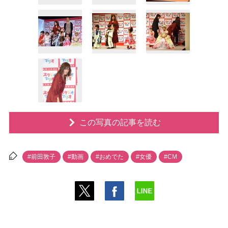
この写真の記事を読む
#前田敦子
#動画
#おめでた
#女優
#CM