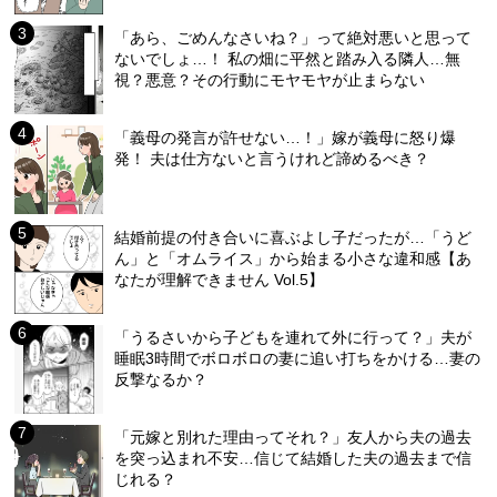
「あら、ごめんなさいね？」って絶対悪いと思って
ないでしょ…！ 私の畑に平然と踏み入る隣人…無
視？悪意？その行動にモヤモヤが止まらない
「義母の発言が許せない…！」嫁が義母に怒り爆
発！ 夫は仕方ないと言うけれど諦めるべき？
結婚前提の付き合いに喜ぶよし子だったが…「うど
ん」と「オムライス」から始まる小さな違和感【あ
なたが理解できません Vol.5】
「うるさいから子どもを連れて外に行って？」夫が
睡眠3時間でボロボロの妻に追い打ちをかける…妻の
反撃なるか？
「元嫁と別れた理由ってそれ？」友人から夫の過去
を突っ込まれ不安…信じて結婚した夫の過去まで信
じれる？