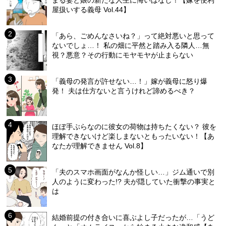
屋扱いする義母 Vol.44】
「あら、ごめんなさいね？」って絶対悪いと思って
ないでしょ…！ 私の畑に平然と踏み入る隣人…無
視？悪意？その行動にモヤモヤが止まらない
「義母の発言が許せない…！」嫁が義母に怒り爆
発！ 夫は仕方ないと言うけれど諦めるべき？
ほぼ手ぶらなのに彼女の荷物は持ちたくない？ 彼を
理解できないけど楽しまないともったいない！【あ
なたが理解できません Vol.8】
「夫のスマホ画面がなんか怪しい…」ジム通いで別
人のように変わった!? 夫が隠していた衝撃の事実と
は
結婚前提の付き合いに喜ぶよし子だったが…「うど