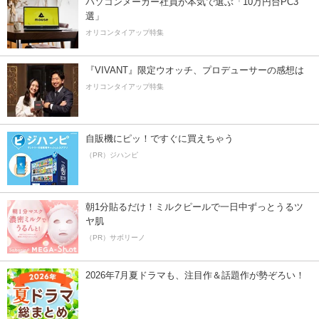
パソコンメーカー社員が本気で選ぶ「10万円台PC3
選」
オリコンタイアップ特集
『VIVANT』限定ウオッチ、プロデューサーの感想は
オリコンタイアップ特集
自販機にピッ！ですぐに買えちゃう
（PR）ジハンピ
朝1分貼るだけ！ミルクピールで一日中ずっとうるツ
ヤ肌
（PR）サボリーノ
2026年7月夏ドラマも、注目作＆話題作が勢ぞろい！