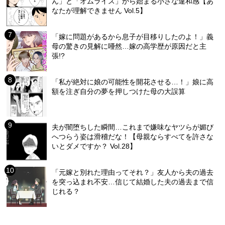
ん」と「オムライス」から始まる小さな違和感【あ
なたが理解できません Vol.5】
「嫁に問題があるから息子が目移りしたのよ！」義
母の驚きの見解に唖然…嫁の高学歴が原因だと主
張!?
「私が絶対に娘の可能性を開花させる…！」娘に高
額を注ぎ自分の夢を押しつけた母の大誤算
夫が闇堕ちした瞬間…これまで嫌味なヤツらが媚び
へつらう姿は滑稽だな！【母親ならすべてを許さな
いとダメですか？ Vol.28】
「元嫁と別れた理由ってそれ？」友人から夫の過去
を突っ込まれ不安…信じて結婚した夫の過去まで信
じれる？