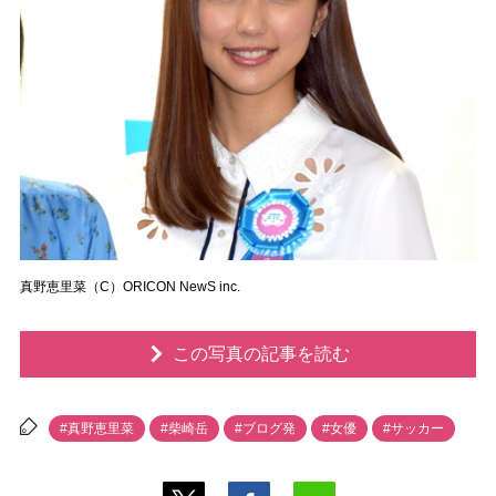
真野恵里菜（C）ORICON NewS inc.
この写真の記事を読む
#真野恵里菜
#柴崎岳
#ブログ発
#女優
#サッカー