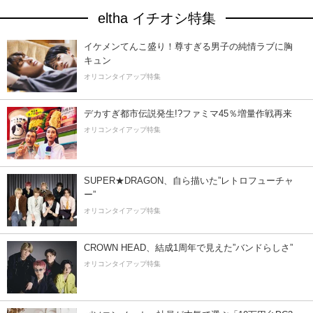
eltha イチオシ特集
イケメンてんこ盛り！尊すぎる男子の純情ラブに胸
キュン
オリコンタイアップ特集
デカすぎ都市伝説発生!?ファミマ45％増量作戦再来
オリコンタイアップ特集
SUPER★DRAGON、自ら描いた”レトロフューチャ
ー”
オリコンタイアップ特集
CROWN HEAD、結成1周年で見えた”バンドらしさ”
オリコンタイアップ特集