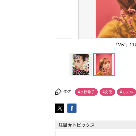
『ViVi』
タグ
#水原希子
#女優
#モデル
注目★トピックス