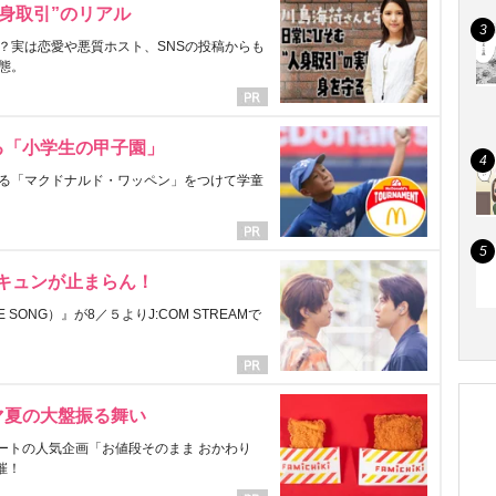
身取引”のリアル
？実は恋愛や悪質ホスト、SNSの投稿からも
態。
る「小学生の甲子園」
る「マクドナルド・ワッペン」をつけて学童
にキュンが止まらん！
ONG）』が8／５よりJ:COM STREAMで
マ夏の大盤振る舞い
ートの人気企画「お値段そのまま おかわり
催！