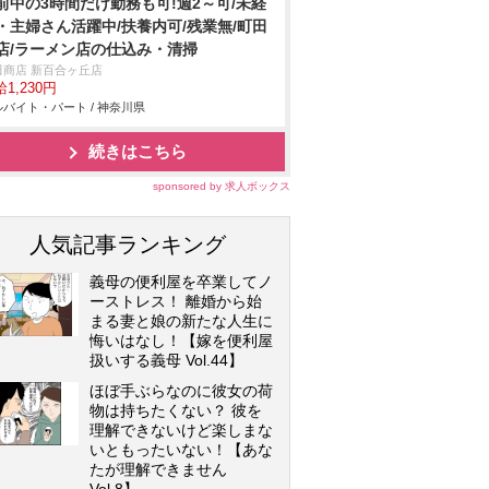
前中の3時間だけ勤務も可!週2～可/未経
・主婦さん活躍中/扶養内可/残業無/町田
店/ラーメン店の仕込み・清掃
田商店 新百合ヶ丘店
1,230円
バイト・パート / 神奈川県
続きはこちら
sponsored by 求人ボックス
人気記事ランキング
義母の便利屋を卒業してノ
ーストレス！ 離婚から始
まる妻と娘の新たな人生に
悔いはなし！【嫁を便利屋
扱いする義母 Vol.44】
ほぼ手ぶらなのに彼女の荷
物は持ちたくない？ 彼を
理解できないけど楽しまな
いともったいない！【あな
たが理解できません