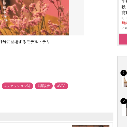
午
験
商
町
時給
アル
11月号に登場するモデル・テリ
#ファッション誌
#講談社
#ViVi