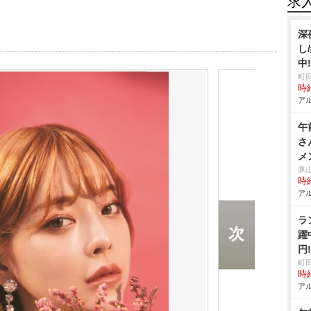
求
深
し
中
町
時給
アル
午
さ
メ
豚
時給
アル
ラ
躍
円
町
時給
アル