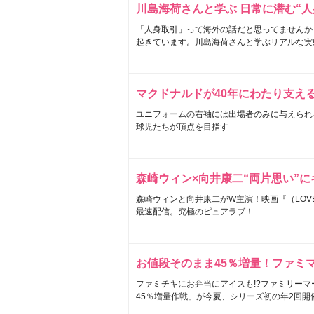
川島海荷さんと学ぶ 日常に潜む“人
「人身取引」って海外の話だと思ってませんか
起きています。川島海荷さんと学ぶリアルな実
マクドナルドが40年にわたり支え
ユニフォームの右袖には出場者のみに与えられ
球児たちが頂点を目指す
森崎ウィン×向井康二“両片思い”
森崎ウィンと向井康二がW主演！映画『（LOVE S
最速配信。究極のピュアラブ！
お値段そのまま45％増量！ファミ
ファミチキにお弁当にアイスも!?ファミリーマ
45％増量作戦」が今夏、シリーズ初の年2回開