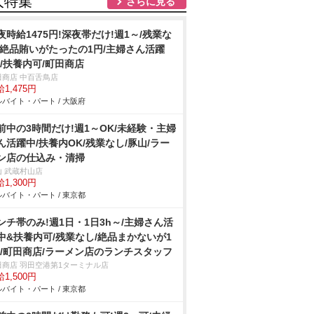
人特集
さらに見る
夜時給1475円!深夜帯だけ!週1～/残業な
/絶品賄いがたったの1円/主婦さん活躍
!/扶養内可/町田商店
田商店 中百舌鳥店
1,475円
バイト・パート / 大阪府
前中の3時間だけ!週1～OK/未経験・主婦
ん活躍中/扶養内OK/残業なし/豚山/ラー
ン店の仕込み・清掃
山 武蔵村山店
1,300円
バイト・パート / 東京都
ンチ帯のみ!週1日・1日3h～/主婦さん活
中&扶養内可/残業なし/絶品まかないが1
!/町田商店/ラーメン店のランチスタッフ
田商店 羽田空港第1ターミナル店
1,500円
バイト・パート / 東京都