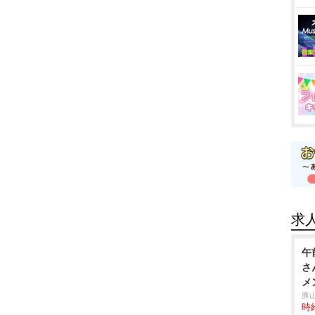
求
午
さ
メ
豚
時給