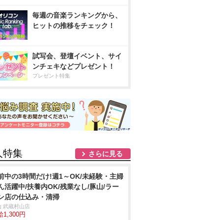
毎週の音楽ランキングから、
ヒットの推移をチェック！
試写会、登壇イベント、サイ
ンチェキなどプレゼント！
プレゼント特集
人特集
さらに見る
前中の3時間だけ!週1～OK/未経験・主婦
ん活躍中/扶養内OK/残業なし/豚山/ラー
ン店の仕込み・清掃
山 武蔵村山店
1,300円