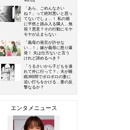
Vol.8】
「あら、ごめんなさい
ね？」って絶対悪いと思っ
てないでしょ…！ 私の畑
に平然と踏み入る隣人…無
視？悪意？その行動にモヤ
モヤが止まらない
「義母の発言が許せな
い…！」嫁が義母に怒り爆
発！ 夫は仕方ないと言う
けれど諦めるべき？
「うるさいから子どもを連
れて外に行って？」夫が睡
眠3時間でボロボロの妻に
追い打ちをかける…妻の反
撃なるか？
エンタメニュース