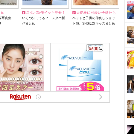
とめ
スタバ新作イッキ見せ！
天使級に可愛い子供たち
猫写真集…
いくつ知ってる？ スタバ新
ペットと子供の仲良しショッ
リ
作まとめ
ト他、SNS話題キッズまとめ