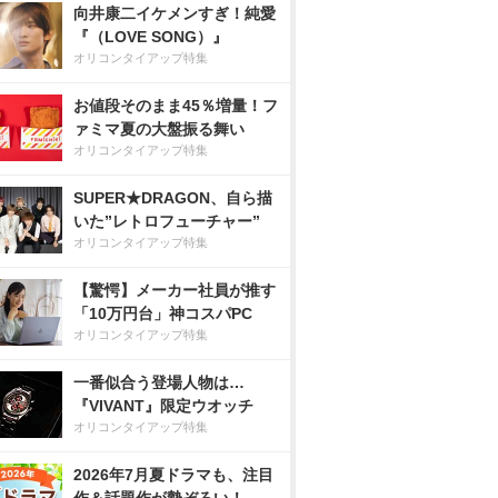
向井康二イケメンすぎ！純愛
『（LOVE SONG）』
オリコンタイアップ特集
お値段そのまま45％増量！フ
ァミマ夏の大盤振る舞い
オリコンタイアップ特集
SUPER★DRAGON、自ら描
いた”レトロフューチャー”
オリコンタイアップ特集
【驚愕】メーカー社員が推す
「10万円台」神コスパPC
オリコンタイアップ特集
一番似合う登場人物は…
『VIVANT』限定ウオッチ
オリコンタイアップ特集
2026年7月夏ドラマも、注目