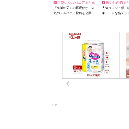
可愛いシルバニアまとめ
癒やしの猫ま
『鬼滅の刃』の再現ほか、人
人気タレント猫、
気のシルバニア投稿を公開
キュートな猫ズラ
P R