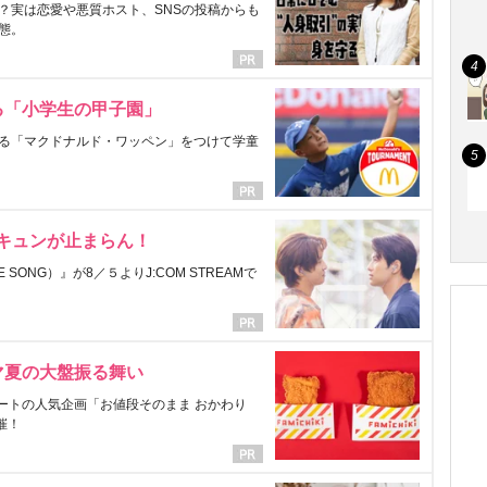
？実は恋愛や悪質ホスト、SNSの投稿からも
態。
る「小学生の甲子園」
る「マクドナルド・ワッペン」をつけて学童
にキュンが止まらん！
ONG）』が8／５よりJ:COM STREAMで
マ夏の大盤振る舞い
ートの人気企画「お値段そのまま おかわり
催！