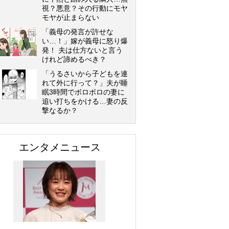
視？悪意？その行動にモヤ
モヤが止まらない
「義母の発言が許せな
い…！」嫁が義母に怒り爆
発！ 夫は仕方ないと言う
けれど諦めるべき？
「うるさいから子どもを連
れて外に行って？」夫が睡
眠3時間でボロボロの妻に
追い打ちをかける…妻の反
撃なるか？
エンタメニュース