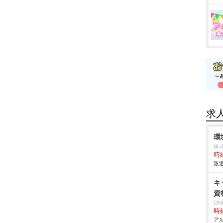
求
環
株
時給
派遣
キ
資
ON
時給
アル