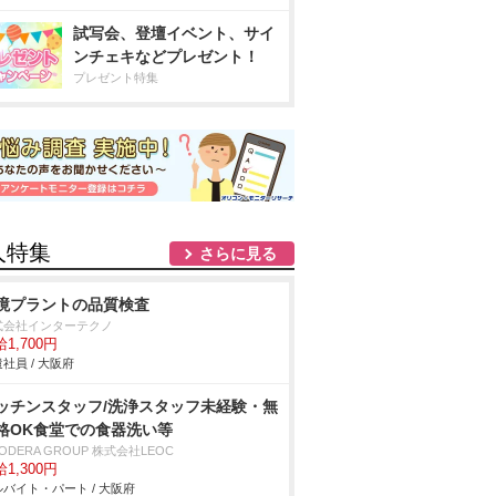
試写会、登壇イベント、サイ
ンチェキなどプレゼント！
プレゼント特集
人特集
さらに見る
境プラントの品質検査
式会社インターテクノ
1,700円
社員 / 大阪府
ッチンスタッフ/洗浄スタッフ未経験・無
格OK食堂での食器洗い等
ODERA GROUP 株式会社LEOC
1,300円
バイト・パート / 大阪府