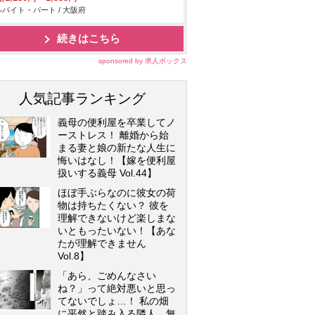
バイト・パート / 大阪府
続きはこちら
sponsored by 求人ボックス
人気記事ランキング
義母の便利屋を卒業してノ
ーストレス！ 離婚から始
まる妻と娘の新たな人生に
悔いはなし！【嫁を便利屋
扱いする義母 Vol.44】
ほぼ手ぶらなのに彼女の荷
物は持ちたくない？ 彼を
理解できないけど楽しまな
いともったいない！【あな
たが理解できません
Vol.8】
「あら、ごめんなさい
ね？」って絶対悪いと思っ
てないでしょ…！ 私の畑
に平然と踏み入る隣人…無