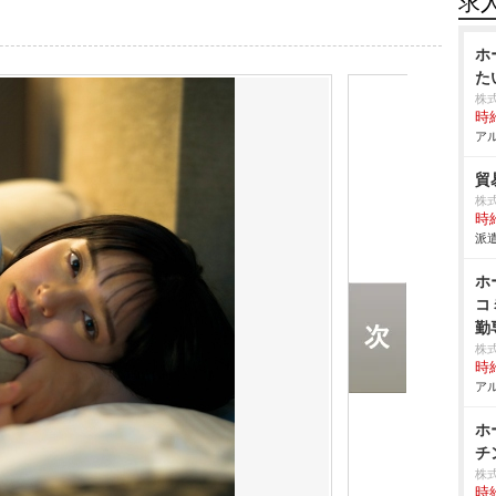
求
ホ
た
株
時給
アル
貿
株
時給
派遣
ホ
コ
勤
株式
時給
アル
ホ
チ
株
時給