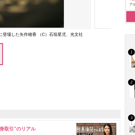
アル
vol.6』に登場した矢作穂香 （C）石垣星児、光文社
身取引”のリアル