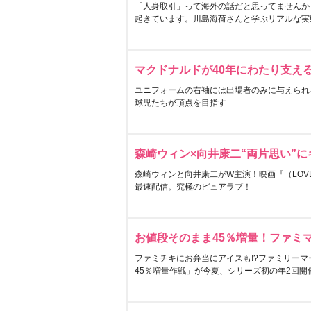
「人身取引」って海外の話だと思ってませんか
起きています。川島海荷さんと学ぶリアルな実
マクドナルドが40年にわたり支え
ユニフォームの右袖には出場者のみに与えられ
球児たちが頂点を目指す
森崎ウィン×向井康二“両片思い”
森崎ウィンと向井康二がW主演！映画『（LOVE S
最速配信。究極のピュアラブ！
お値段そのまま45％増量！ファミ
ファミチキにお弁当にアイスも!?ファミリーマ
45％増量作戦」が今夏、シリーズ初の年2回開