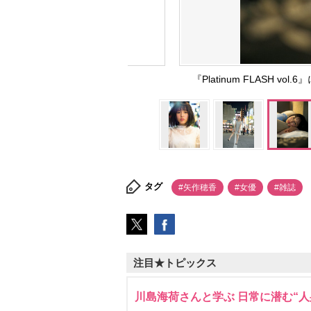
『Platinum FLASH 
タグ
#矢作穂香
#女優
#雑誌
注目★トピックス
川島海荷さんと学ぶ 日常に潜む“人