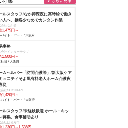
人特集
さらに見る
ールスタッフ/なか卯深夜に高時給で働き
い人へ。接客少なめでカンタン作業
式会社なか卯
1,475円～
バイト・パート / 大阪府
易事務
式会社インターテクノ
1,500円～
社員 / 大阪府
ームヘルパー「訪問介護等」/新大阪ケア
ミュニティそよ風有料老人ホーム介護夜
専従
会社SOYOKAZE
1,420円～
バイト・パート / 大阪府
ールスタッフ/未経験歓迎 ホール・キッ
ン募集。食事補助あり
式会社はま寿司
1,230円～1,538円