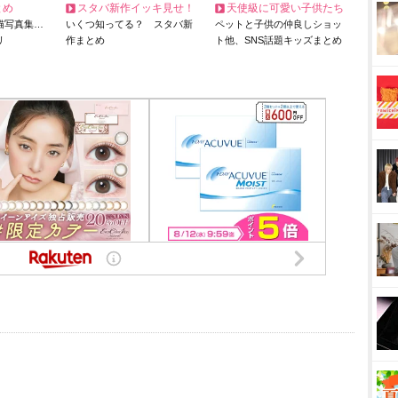
とめ
スタバ新作イッキ見せ！
天使級に可愛い子供たち
猫写真集…
いくつ知ってる？ スタバ新
ペットと子供の仲良しショッ
リ
作まとめ
ト他、SNS話題キッズまとめ