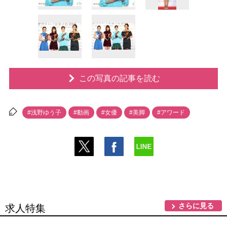
この写真の記事を読む
#浅野ゆう子
#動画
#女優
#美脚
#アワード
さらに見る
求人特集