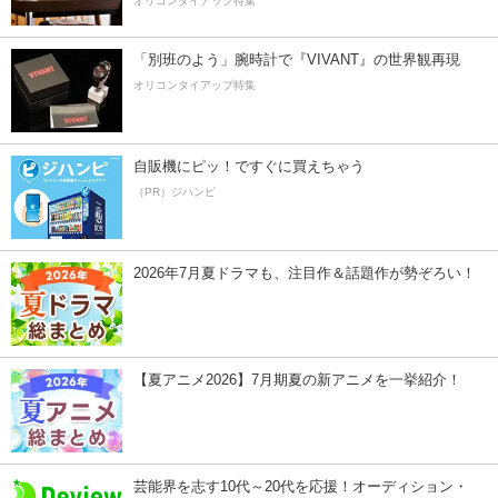
オリコンタイアップ特集
「別班のよう」腕時計で『VIVANT』の世界観再現
オリコンタイアップ特集
自販機にピッ！ですぐに買えちゃう
（PR）ジハンピ
2026年7月夏ドラマも、注目作＆話題作が勢ぞろい！
【夏アニメ2026】7月期夏の新アニメを一挙紹介！
芸能界を志す10代～20代を応援！オーディション・