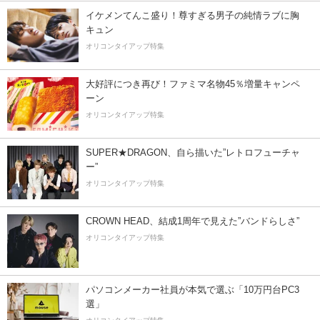
イケメンてんこ盛り！尊すぎる男子の純情ラブに胸
キュン
オリコンタイアップ特集
大好評につき再び！ファミマ名物45％増量キャンペ
ーン
オリコンタイアップ特集
SUPER★DRAGON、自ら描いた”レトロフューチャ
ー”
オリコンタイアップ特集
CROWN HEAD、結成1周年で見えた”バンドらしさ”
オリコンタイアップ特集
パソコンメーカー社員が本気で選ぶ「10万円台PC3
選」