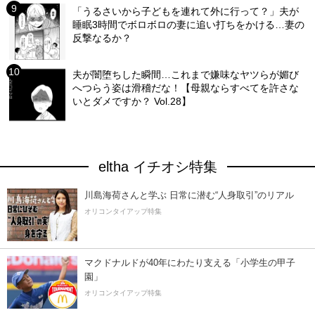
「うるさいから子どもを連れて外に行って？」夫が
睡眠3時間でボロボロの妻に追い打ちをかける…妻の
反撃なるか？
夫が闇堕ちした瞬間…これまで嫌味なヤツらが媚び
へつらう姿は滑稽だな！【母親ならすべてを許さな
いとダメですか？ Vol.28】
eltha イチオシ特集
川島海荷さんと学ぶ 日常に潜む“人身取引”のリアル
オリコンタイアップ特集
マクドナルドが40年にわたり支える「小学生の甲子
園」
オリコンタイアップ特集