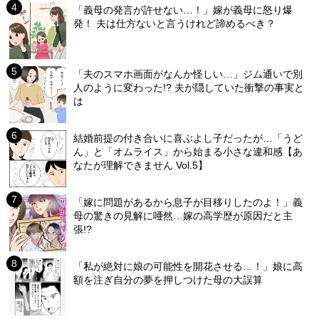
「義母の発言が許せない…！」嫁が義母に怒り爆
発！ 夫は仕方ないと言うけれど諦めるべき？
「夫のスマホ画面がなんか怪しい…」ジム通いで別
人のように変わった!? 夫が隠していた衝撃の事実と
は
結婚前提の付き合いに喜ぶよし子だったが…「うど
ん」と「オムライス」から始まる小さな違和感【あ
なたが理解できません Vol.5】
「嫁に問題があるから息子が目移りしたのよ！」義
母の驚きの見解に唖然…嫁の高学歴が原因だと主
張!?
「私が絶対に娘の可能性を開花させる…！」娘に高
額を注ぎ自分の夢を押しつけた母の大誤算