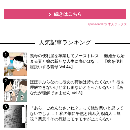
続きはこちら
sponsored by 求人ボックス
人気記事ランキング
義母の便利屋を卒業してノーストレス！ 離婚から始
まる妻と娘の新たな人生に悔いはなし！【嫁を便利
屋扱いする義母 Vol.44】
ほぼ手ぶらなのに彼女の荷物は持ちたくない？ 彼を
理解できないけど楽しまないともったいない！【あ
なたが理解できません Vol.8】
「あら、ごめんなさいね？」って絶対悪いと思って
ないでしょ…！ 私の畑に平然と踏み入る隣人…無
視？悪意？その行動にモヤモヤが止まらない