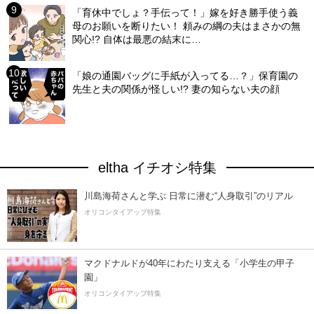
「育休中でしょ？手伝って！」嫁を好き勝手使う義
母のお願いを断りたい！ 頼みの綱の夫はまさかの無
関心!? 自体は最悪の結末に…
「娘の通園バッグに手紙が入ってる…？」保育園の
先生と夫の関係が怪しい!? 妻の知らない夫の顔
eltha イチオシ特集
川島海荷さんと学ぶ 日常に潜む“人身取引”のリアル
オリコンタイアップ特集
マクドナルドが40年にわたり支える「小学生の甲子
園」
オリコンタイアップ特集