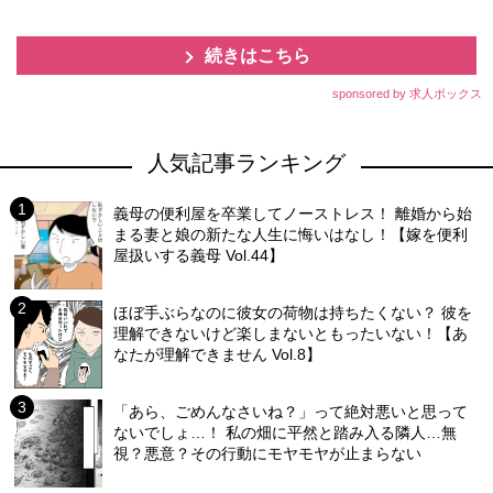
続きはこちら
sponsored by 求人ボックス
人気記事ランキング
義母の便利屋を卒業してノーストレス！ 離婚から始
まる妻と娘の新たな人生に悔いはなし！【嫁を便利
屋扱いする義母 Vol.44】
ほぼ手ぶらなのに彼女の荷物は持ちたくない？ 彼を
理解できないけど楽しまないともったいない！【あ
なたが理解できません Vol.8】
「あら、ごめんなさいね？」って絶対悪いと思って
ないでしょ…！ 私の畑に平然と踏み入る隣人…無
視？悪意？その行動にモヤモヤが止まらない