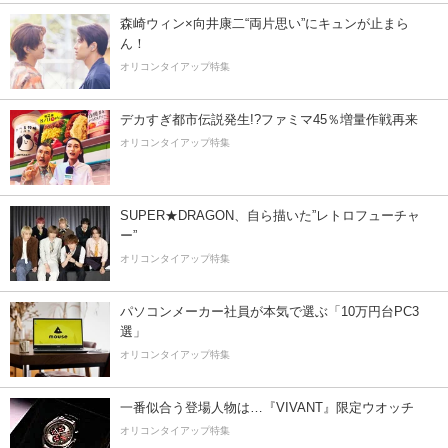
森崎ウィン×向井康二“両片思い”にキュンが止まら
ん！
オリコンタイアップ特集
デカすぎ都市伝説発生!?ファミマ45％増量作戦再来
オリコンタイアップ特集
SUPER★DRAGON、自ら描いた”レトロフューチャ
ー”
オリコンタイアップ特集
パソコンメーカー社員が本気で選ぶ「10万円台PC3
選」
オリコンタイアップ特集
一番似合う登場人物は…『VIVANT』限定ウオッチ
オリコンタイアップ特集