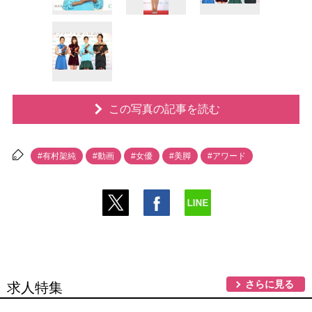
この写真の記事を読む
#有村架純
#動画
#女優
#美脚
#アワード
さらに見る
求人特集