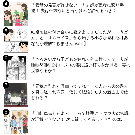
「義母の発言が許せない…！」嫁が義母に怒り爆
発！ 夫は仕方ないと言うけれど諦めるべき？
結婚前提の付き合いに喜ぶよし子だったが…「うど
ん」と「オムライス」から始まる小さな違和感【あ
なたが理解できません Vol.5】
「うるさいから子どもを連れて外に行って？」夫が
睡眠3時間でボロボロの妻に追い打ちをかける…妻の
反撃なるか？
「元嫁と別れた理由ってそれ？」友人から夫の過去
を突っ込まれ不安…信じて結婚した夫の過去まで信
じれる？
「自転車借りたよ～！」って勝手に!? ママ友の常識
が理解できない！ 次に貸してと言ってきたのは…