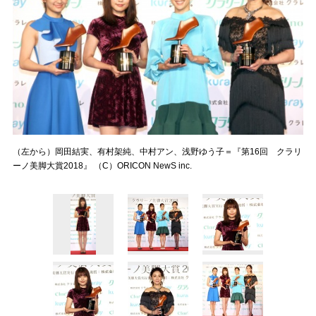
（左から）岡田結実、有村架純、中村アン、浅野ゆう子＝『第16回 クラリ
ーノ美脚大賞2018』 （C）ORICON NewS inc.