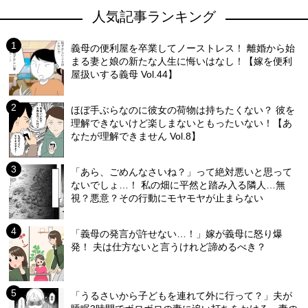
人気記事ランキング
義母の便利屋を卒業してノーストレス！ 離婚から始
まる妻と娘の新たな人生に悔いはなし！【嫁を便利
屋扱いする義母 Vol.44】
ほぼ手ぶらなのに彼女の荷物は持ちたくない？ 彼を
理解できないけど楽しまないともったいない！【あ
なたが理解できません Vol.8】
「あら、ごめんなさいね？」って絶対悪いと思って
ないでしょ…！ 私の畑に平然と踏み入る隣人…無
視？悪意？その行動にモヤモヤが止まらない
「義母の発言が許せない…！」嫁が義母に怒り爆
発！ 夫は仕方ないと言うけれど諦めるべき？
「うるさいから子どもを連れて外に行って？」夫が