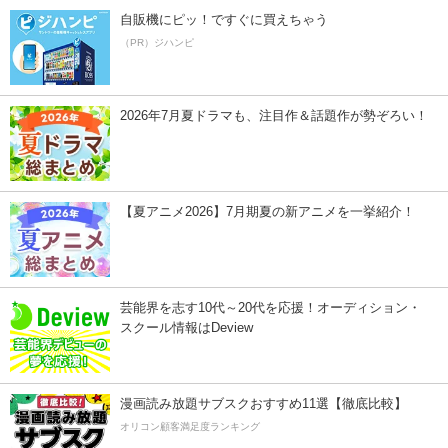
自販機にピッ！ですぐに買えちゃう
（PR）ジハンピ
2026年7月夏ドラマも、注目作＆話題作が勢ぞろい！
【夏アニメ2026】7月期夏の新アニメを一挙紹介！
芸能界を志す10代～20代を応援！オーディション・
スクール情報はDeview
漫画読み放題サブスクおすすめ11選【徹底比較】
オリコン顧客満足度ランキング