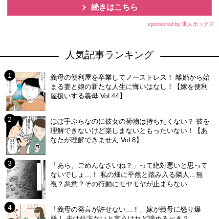
続きはこちら
sponsored by 求人ボックス
人気記事ランキング
義母の便利屋を卒業してノーストレス！ 離婚から始
まる妻と娘の新たな人生に悔いはなし！【嫁を便利
屋扱いする義母 Vol.44】
ほぼ手ぶらなのに彼女の荷物は持ちたくない？ 彼を
理解できないけど楽しまないともったいない！【あ
なたが理解できません Vol.8】
「あら、ごめんなさいね？」って絶対悪いと思って
ないでしょ…！ 私の畑に平然と踏み入る隣人…無
視？悪意？その行動にモヤモヤが止まらない
「義母の発言が許せない…！」嫁が義母に怒り爆
発！ 夫は仕方ないと言うけれど諦めるべき？