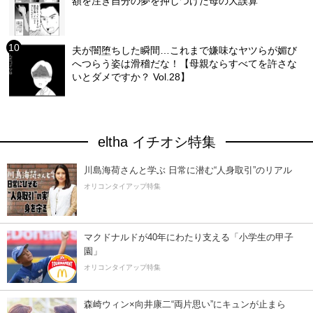
額を注ぎ自分の夢を押しつけた母の大誤算
夫が闇堕ちした瞬間…これまで嫌味なヤツらが媚び
へつらう姿は滑稽だな！【母親ならすべてを許さな
いとダメですか？ Vol.28】
eltha イチオシ特集
川島海荷さんと学ぶ 日常に潜む“人身取引”のリアル
オリコンタイアップ特集
マクドナルドが40年にわたり支える「小学生の甲子
園」
オリコンタイアップ特集
森崎ウィン×向井康二“両片思い”にキュンが止まら