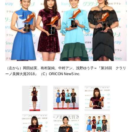
（左から）岡田結実、有村架純、中村アン、浅野ゆう子＝『第16回 クラリ
ーノ美脚大賞2018』 （C）ORICON NewS inc.