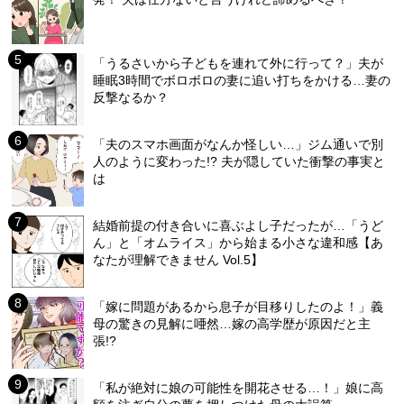
「うるさいから子どもを連れて外に行って？」夫が
睡眠3時間でボロボロの妻に追い打ちをかける…妻の
反撃なるか？
「夫のスマホ画面がなんか怪しい…」ジム通いで別
人のように変わった!? 夫が隠していた衝撃の事実と
は
結婚前提の付き合いに喜ぶよし子だったが…「うど
ん」と「オムライス」から始まる小さな違和感【あ
なたが理解できません Vol.5】
「嫁に問題があるから息子が目移りしたのよ！」義
母の驚きの見解に唖然…嫁の高学歴が原因だと主
張!?
「私が絶対に娘の可能性を開花させる…！」娘に高