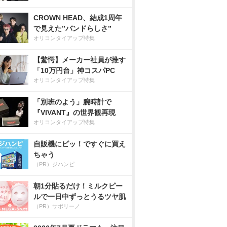
CROWN HEAD、結成1周年
で見えた”バンドらしさ”
オリコンタイアップ特集
【驚愕】メーカー社員が推す
「10万円台」神コスパPC
オリコンタイアップ特集
「別班のよう」腕時計で
『VIVANT』の世界観再現
オリコンタイアップ特集
自販機にピッ！ですぐに買え
ちゃう
（PR）ジハンピ
朝1分貼るだけ！ミルクピー
ルで一日中ずっとうるツヤ肌
（PR）サボリーノ