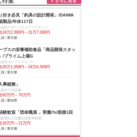
人特集
さらに見る
り好き必見「釣具の設計開発」/DAIWA
認製品/年休117日
式会社スポーツライフプラネッツ
24万2,000円～31万7,000円
員 / 東京都
ーブスの栄養補助食品「商品開発スタッ
」/プライム上場G
式会社カーブスジャパン
26万1,058円～34万6,509円
員 / 東京都
人事総務」
式会社三河設備
給50万円～70万円
員 / 愛知県
経験歓迎「団体職員 」実働7h/面接1回
般財団法人近藤記念医学財団
給18万円～21万円
員 / 東京都