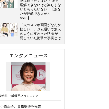
物は持ちたくない？ 彼を
理解できないけど楽しまな
いともったいない！【あな
たが理解できません
Vol.8】
「夫のスマホ画面がなんか
怪しい…」ジム通いで別人
のように変わった!? 夫が
隠していた衝撃の事実とは
エンタメニュース
坂絵莉、4歳長男とランニング
小原正子、資格取得を報告