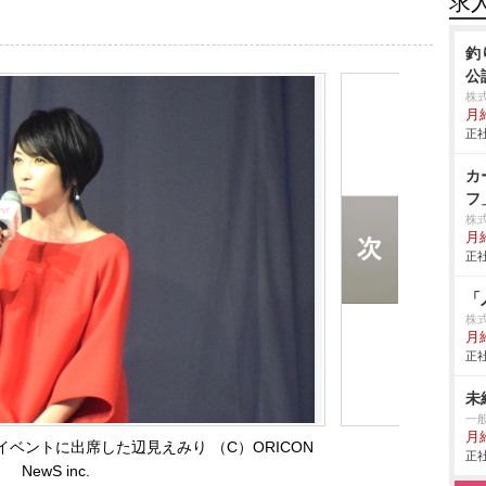
求
釣
公
株
月給
正社
カ
フ
株
月給
正社
「
株
月
正社
未
一
月
念イベントに出席した辺見えみり （C）ORICON
正社
NewS inc.