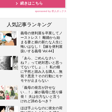
続きはこちら
sponsored by 求人ボックス
人気記事ランキング
義母の便利屋を卒業してノ
ーストレス！ 離婚から始
まる妻と娘の新たな人生に
悔いはなし！【嫁を便利屋
扱いする義母 Vol.44】
「あら、ごめんなさい
ね？」って絶対悪いと思っ
てないでしょ…！ 私の畑
に平然と踏み入る隣人…無
視？悪意？その行動にモヤ
モヤが止まらない
「義母の発言が許せな
い…！」嫁が義母に怒り爆
発！ 夫は仕方ないと言う
けれど諦めるべき？
ほぼ手ぶらなのに彼女の荷