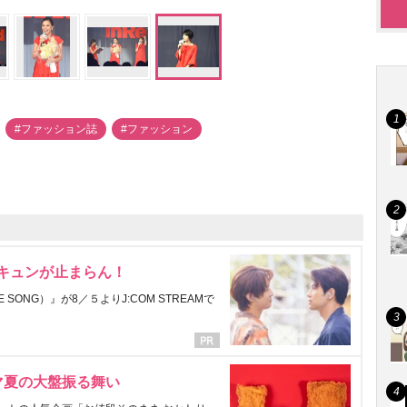
#ファッション誌
#ファッション
にキュンが止まらん！
ONG）』が8／５よりJ:COM STREAMで
マ夏の大盤振る舞い