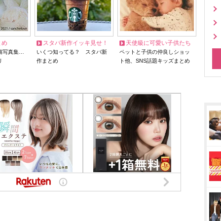
とめ
スタバ新作イッキ見せ！
天使級に可愛い子供たち
猫写真集…
いくつ知ってる？ スタバ新
ペットと子供の仲良しショッ
リ
作まとめ
ト他、SNS話題キッズまとめ