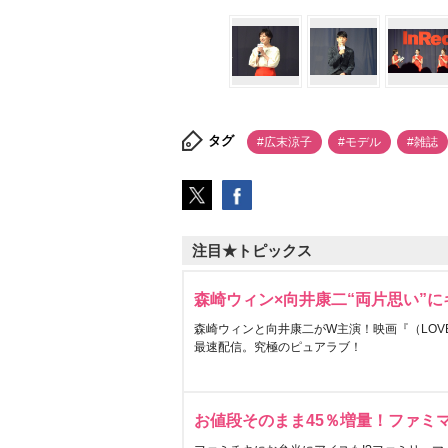
タグ
#広末涼子
#モデル
#雑誌
注目★トピックス
森崎ウィン×向井康二“両片思い”
森崎ウィンと向井康二がW主演！映画『（LOVE S
最速配信。究極のピュアラブ！
お値段そのまま45％増量！ファミ