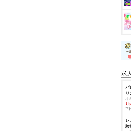
求
パ
リ
株
月
正社
レ
験