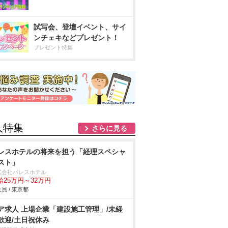
試写会、登壇イベント、サイ
ンチェキなどプレゼント！
プレゼント特集
人特集
さらに見る
レスホテルの将来を担う「経理スペシャ
スト」
式会社パレスホテル
給25万円～32万円
員 / 東京都
ア求人 上場企業「建設施工管理」/未経
歓迎/土日祝休み