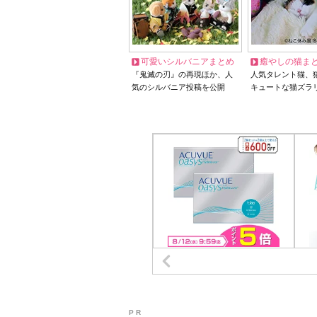
可愛いシルバニアまとめ
癒やしの猫ま
『鬼滅の刃』の再現ほか、人
人気タレント猫、
気のシルバニア投稿を公開
キュートな猫ズラ
P R