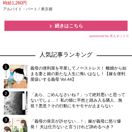
時給1,260円
アルバイト・パート / 東京都
続きはこちら
sponsored by 求人ボックス
人気記事ランキング
義母の便利屋を卒業してノーストレス！ 離婚から始
まる妻と娘の新たな人生に悔いはなし！【嫁を便利
屋扱いする義母 Vol.44】
「あら、ごめんなさいね？」って絶対悪いと思って
ないでしょ…！ 私の畑に平然と踏み入る隣人…無
視？悪意？その行動にモヤモヤが止まらない
「義母の発言が許せない…！」嫁が義母に怒り爆
発！ 夫は仕方ないと言うけれど諦めるべき？