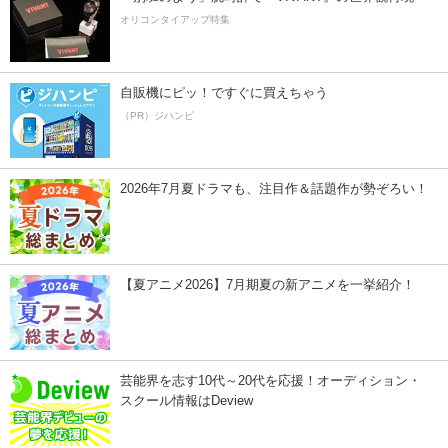
オリコンタイアップ特集
自販機にピッ！ですぐに買えちゃう
（PR）ジハンピ
2026年7月夏ドラマも、注目作＆話題作が勢ぞろい！
【夏アニメ2026】7月期夏の新アニメを一挙紹介！
芸能界を志す10代～20代を応援！オーディション・
スクール情報はDeview