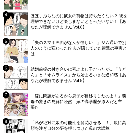
ほぼ手ぶらなのに彼女の荷物は持ちたくない？ 彼を
理解できないけど楽しまないともったいない！【あ
なたが理解できません Vol.8】
「夫のスマホ画面がなんか怪しい…」ジム通いで別
人のように変わった!? 夫が隠していた衝撃の事実と
は
結婚前提の付き合いに喜ぶよし子だったが…「うど
ん」と「オムライス」から始まる小さな違和感【あ
なたが理解できません Vol.5】
「嫁に問題があるから息子が目移りしたのよ！」義
母の驚きの見解に唖然…嫁の高学歴が原因だと主
張!?
「私が絶対に娘の可能性を開花させる…！」娘に高
額を注ぎ自分の夢を押しつけた母の大誤算