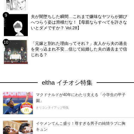
夫が闇堕ちした瞬間…これまで嫌味なヤツらが媚び
へつらう姿は滑稽だな！【母親ならすべてを許さな
いとダメですか？ Vol.28】
「元嫁と別れた理由ってそれ？」友人から夫の過去
を突っ込まれ不安…信じて結婚した夫の過去まで信
じれる？
eltha イチオシ特集
マクドナルドが40年にわたり支える「小学生の甲子
園」
オリコンタイアップ特集
イケメンてんこ盛り！尊すぎる男子の純情ラブに胸
キュン