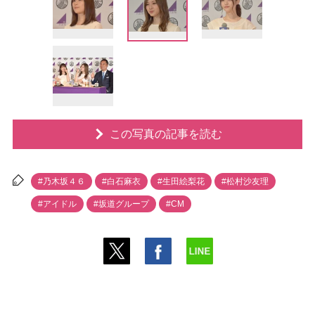
この写真の記事を読む
#乃木坂４６
#白石麻衣
#生田絵梨花
#松村沙友理
#アイドル
#坂道グループ
#CM