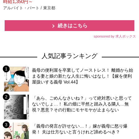
時給1,350円～
アルバイト・パート / 東京都
続きはこちら
sponsored by 求人ボックス
人気記事ランキング
義母の便利屋を卒業してノーストレス！ 離婚から始
まる妻と娘の新たな人生に悔いはなし！【嫁を便利
屋扱いする義母 Vol.44】
「あら、ごめんなさいね？」って絶対悪いと思って
ないでしょ…！ 私の畑に平然と踏み入る隣人…無
視？悪意？その行動にモヤモヤが止まらない
「義母の発言が許せない…！」嫁が義母に怒り爆
発！ 夫は仕方ないと言うけれど諦めるべき？