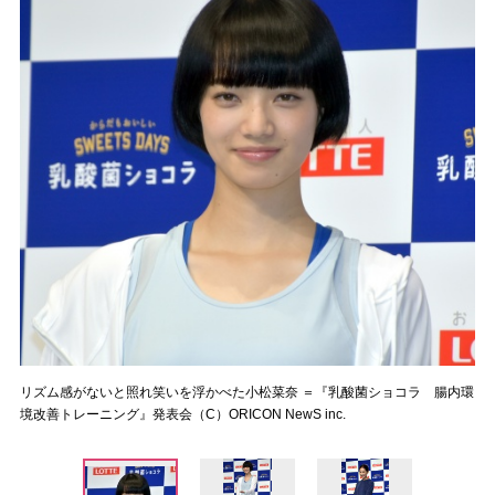
リズム感がないと照れ笑いを浮かべた小松菜奈 ＝『乳酸菌ショコラ 腸内環
境改善トレーニング』発表会（C）ORICON NewS inc.