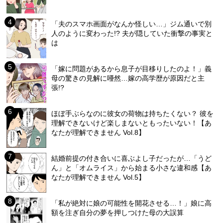
「夫のスマホ画面がなんか怪しい…」ジム通いで別
人のように変わった!? 夫が隠していた衝撃の事実と
は
「嫁に問題があるから息子が目移りしたのよ！」義
母の驚きの見解に唖然…嫁の高学歴が原因だと主
張!?
ほぼ手ぶらなのに彼女の荷物は持ちたくない？ 彼を
理解できないけど楽しまないともったいない！【あ
なたが理解できません Vol.8】
結婚前提の付き合いに喜ぶよし子だったが…「うど
ん」と「オムライス」から始まる小さな違和感【あ
なたが理解できません Vol.5】
「私が絶対に娘の可能性を開花させる…！」娘に高
額を注ぎ自分の夢を押しつけた母の大誤算