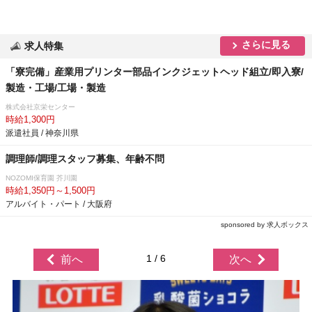
さらに見る
求人特集
「寮完備」産業用プリンター部品インクジェットヘッド組立/即入寮/
製造・工場/工場・製造
株式会社京栄センター
時給1,300円
派遣社員 / 神奈川県
調理師/調理スタッフ募集、年齢不問
NOZOMI保育園 芥川園
時給1,350円～1,500円
アルバイト・パート / 大阪府
sponsored by 求人ボックス
1 / 6
前へ
次へ