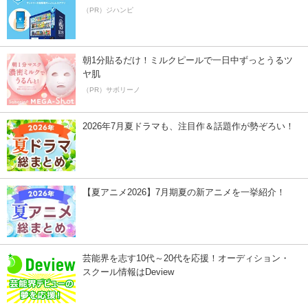
（PR）ジハンピ
朝1分貼るだけ！ミルクピールで一日中ずっとうるツ
ヤ肌
（PR）サボリーノ
2026年7月夏ドラマも、注目作＆話題作が勢ぞろい！
【夏アニメ2026】7月期夏の新アニメを一挙紹介！
芸能界を志す10代～20代を応援！オーディション・
スクール情報はDeview