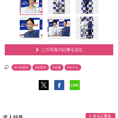
この写真の記事を読む
#小松菜奈
#吉田羊
#女優
#モデル
さらに見る
求人特集