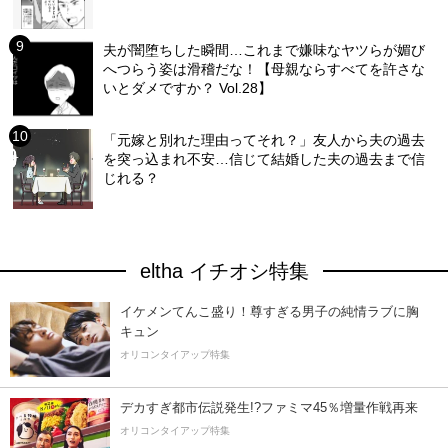
夫が闇堕ちした瞬間…これまで嫌味なヤツらが媚び
へつらう姿は滑稽だな！【母親ならすべてを許さな
いとダメですか？ Vol.28】
「元嫁と別れた理由ってそれ？」友人から夫の過去
を突っ込まれ不安…信じて結婚した夫の過去まで信
じれる？
eltha イチオシ特集
イケメンてんこ盛り！尊すぎる男子の純情ラブに胸
キュン
オリコンタイアップ特集
デカすぎ都市伝説発生!?ファミマ45％増量作戦再来
オリコンタイアップ特集