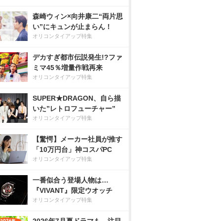
森崎ウィン×向井康二“両片思
い”にキュンが止まらん！
オリコンタイアップ特集
デカすぎ都市伝説発生!?ファ
ミマ45％増量作戦再来
オリコンタイアップ特集
SUPER★DRAGON、自ら描
いた”レトロフューチャー”
オリコンタイアップ特集
【驚愕】メーカー社員が推す
「10万円台」神コスパPC
オリコンタイアップ特集
一番似合う登場人物は…
『VIVANT』限定ウオッチ
オリコンタイアップ特集