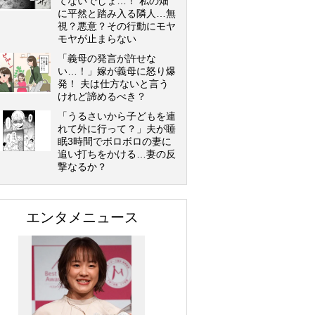
てないでしょ…！ 私の畑
に平然と踏み入る隣人…無
視？悪意？その行動にモヤ
モヤが止まらない
「義母の発言が許せな
い…！」嫁が義母に怒り爆
発！ 夫は仕方ないと言う
けれど諦めるべき？
「うるさいから子どもを連
れて外に行って？」夫が睡
眠3時間でボロボロの妻に
追い打ちをかける…妻の反
撃なるか？
エンタメニュース