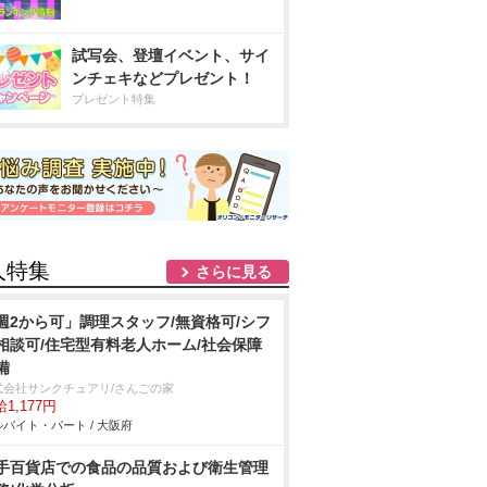
試写会、登壇イベント、サイ
ンチェキなどプレゼント！
プレゼント特集
人特集
さらに見る
週2から可」調理スタッフ/無資格可/シフ
相談可/住宅型有料老人ホーム/社会保障
備
式会社サンクチュアリ/さんごの家
1,177円
バイト・パート / 大阪府
手百貨店での食品の品質および衛生管理