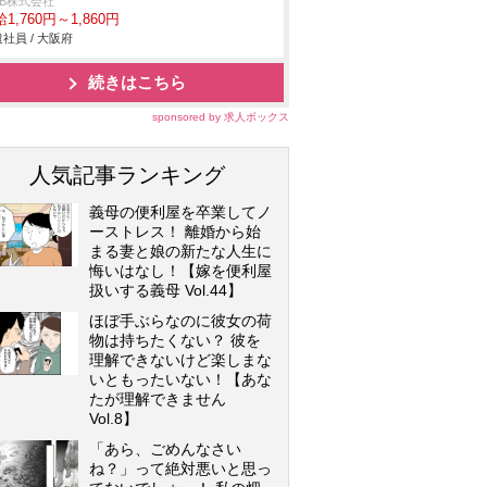
DB株式会社
1,760円～1,860円
社員 / 大阪府
続きはこちら
sponsored by 求人ボックス
人気記事ランキング
義母の便利屋を卒業してノ
ーストレス！ 離婚から始
まる妻と娘の新たな人生に
悔いはなし！【嫁を便利屋
扱いする義母 Vol.44】
ほぼ手ぶらなのに彼女の荷
物は持ちたくない？ 彼を
理解できないけど楽しまな
いともったいない！【あな
たが理解できません
Vol.8】
「あら、ごめんなさい
ね？」って絶対悪いと思っ