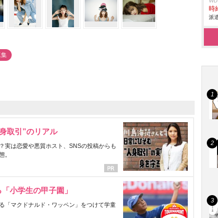
W
時給
派遣
真集
身取引”のリアル
？実は恋愛や悪質ホスト、SNSの投稿からも
態。
る「小学生の甲子園」
る「マクドナルド・ワッペン」をつけて学童