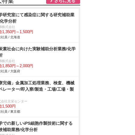
人特集
さらに見る
学研究室にて感染症に関する研究補助業
/化学分析
DB株式会社
1,350円～1,500円
社員 / 北海道
炭素社会に向けた実験補助分析業務/化学
析
DB株式会社
1,850円～2,000円
社員 / 大阪府
寮完備」金属加工処理業務、検査、機械
ペレーター/即入寮/製造・工場/工場・製
式会社京栄センター
1,500円
社員 / 東京都
学での新しいiPS細胞作製技術に関する
験補助業務/化学分析