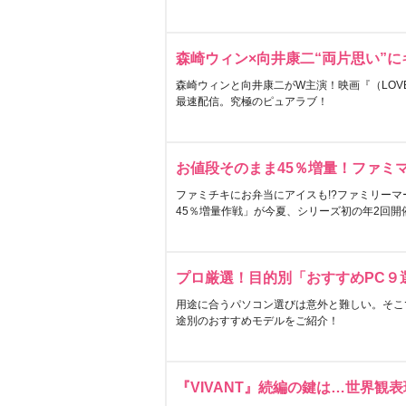
森崎ウィン×向井康二“両片思い”
森崎ウィンと向井康二がW主演！映画『（LOVE S
最速配信。究極のピュアラブ！
お値段そのまま45％増量！ファミ
ファミチキにお弁当にアイスも!?ファミリーマ
45％増量作戦」が今夏、シリーズ初の年2回開
プロ厳選！目的別「おすすめPC９
用途に合うパソコン選びは意外と難しい。そこ
途別のおすすめモデルをご紹介！
『VIVANT』続編の鍵は…世界観