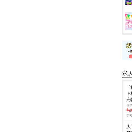
求
「
ト
完
株
時給
アル
大