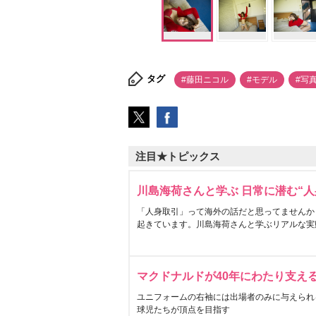
タグ
#藤田ニコル
#モデル
#写
注目★トピックス
川島海荷さんと学ぶ 日常に潜む“人
「人身取引」って海外の話だと思ってませんか
起きています。川島海荷さんと学ぶリアルな実
マクドナルドが40年にわたり支え
ユニフォームの右袖には出場者のみに与えられ
球児たちが頂点を目指す