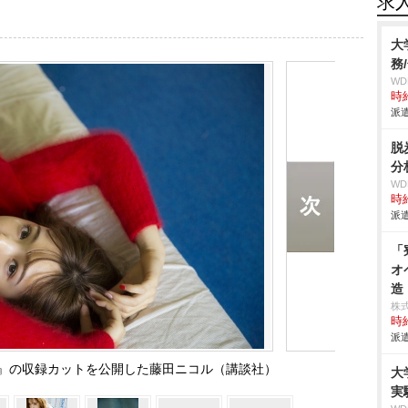
求
大
務
W
時給
派遣
脱
分
W
時給
派遣
「
オ
造
株
時給
派遣
』の収録カットを公開した藤田ニコル（講談社）
大
実