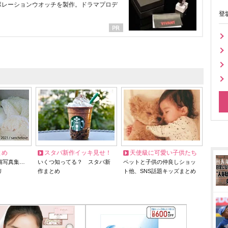
ラボレーションウオッチを製作。ドラマプロデ
登
とめ
スタバ新作イッキ見せ！
天使級に可愛い子供たち
猫写真集…
いくつ知ってる？ スタバ新
ペットと子供の仲良しショッ
リ
作まとめ
ト他、SNS話題キッズまとめ