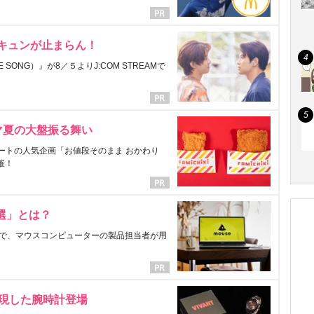
にキュンが止まらん！
ONG）』が8／５よりJ:COM STREAMで
マ夏の大盤振る舞い
ートの人気企画「お値段そのまま おかわり
催！
選」とは？
で、マウスコンピューターの製品担当者が用
表現した腕時計登場