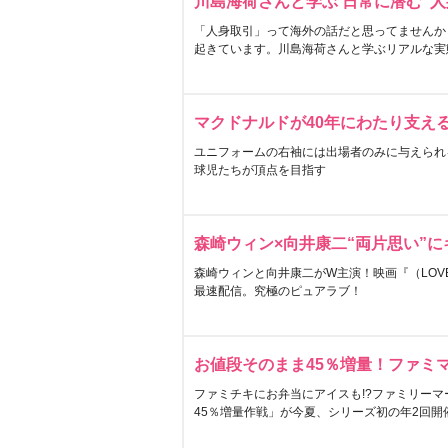
川島海荷さんと学ぶ 日常に潜む“人
「人身取引」って海外の話だと思ってませんか
起きています。川島海荷さんと学ぶリアルな実
マクドナルドが40年にわたり支え
ユニフォームの右袖には出場者のみに与えられ
球児たちが頂点を目指す
森崎ウィン×向井康二“両片思い”
森崎ウィンと向井康二がW主演！映画『（LOVE S
最速配信。究極のピュアラブ！
お値段そのまま45％増量！ファミ
ファミチキにお弁当にアイスも!?ファミリーマ
45％増量作戦」が今夏、シリーズ初の年2回開