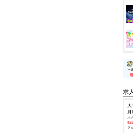
求
大
月
株
時給
アル