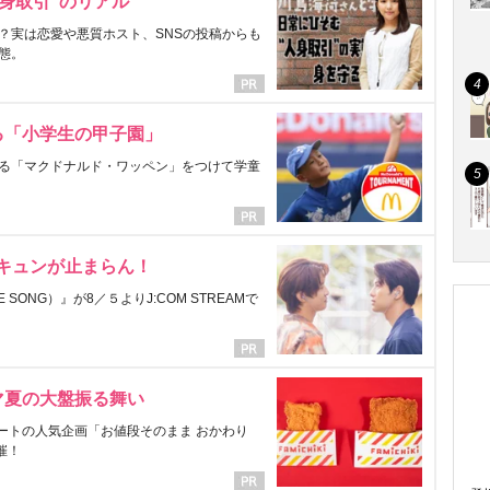
身取引”のリアル
？実は恋愛や悪質ホスト、SNSの投稿からも
態。
る「小学生の甲子園」
る「マクドナルド・ワッペン」をつけて学童
にキュンが止まらん！
ONG）』が8／５よりJ:COM STREAMで
マ夏の大盤振る舞い
ートの人気企画「お値段そのまま おかわり
催！