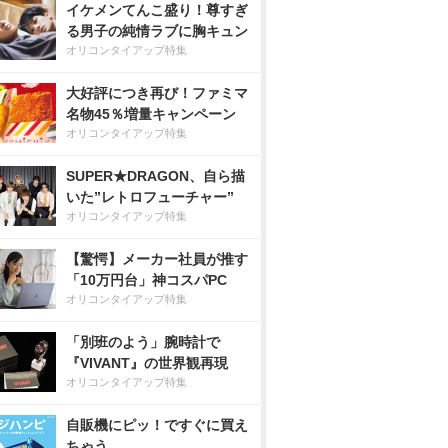
イケメンてんこ盛り！尊すぎ
る男子の純情ラブに胸キュン
オリコンタイアップ特集
大好評につき再び！ファミマ
名物45％増量キャンペーン
オリコンタイアップ特集
SUPER★DRAGON、自ら描
いた”レトロフューチャー”
オリコンタイアップ特集
【驚愕】メーカー社員が推す
「10万円台」神コスパPC
オリコンタイアップ特集
「別班のよう」腕時計で
『VIVANT』の世界観再現
オリコンタイアップ特集
自販機にピッ！ですぐに買え
ちゃう