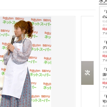
求
「
の
社
ホ
時給
アル
「
グ
有
時給
アル
「
須
株
時給
アル
「
可
株式