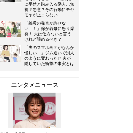
に平然と踏み入る隣人…無
視？悪意？その行動にモヤ
モヤが止まらない
「義母の発言が許せな
い…！」嫁が義母に怒り爆
発！ 夫は仕方ないと言う
けれど諦めるべき？
「夫のスマホ画面がなんか
怪しい…」ジム通いで別人
のように変わった!? 夫が
隠していた衝撃の事実とは
エンタメニュース