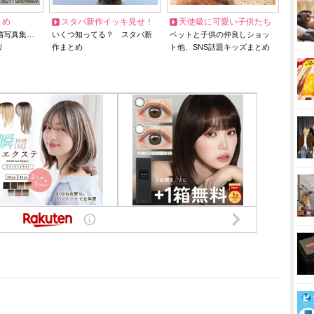
とめ
スタバ新作イッキ見せ！
天使級に可愛い子供たち
猫写真集…
いくつ知ってる？ スタバ新
ペットと子供の仲良しショッ
リ
作まとめ
ト他、SNS話題キッズまとめ