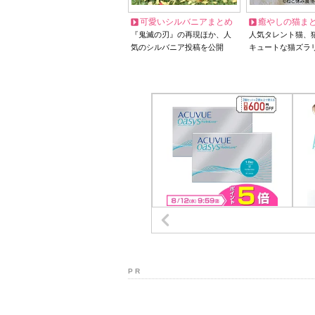
可愛いシルバニアまとめ
癒やしの猫ま
『鬼滅の刃』の再現ほか、人
人気タレント猫、
気のシルバニア投稿を公開
キュートな猫ズラ
P R