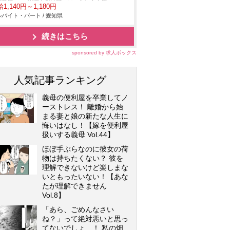
1,140円～1,180円
バイト・パート / 愛知県
続きはこちら
sponsored by 求人ボックス
人気記事ランキング
義母の便利屋を卒業してノ
ーストレス！ 離婚から始
まる妻と娘の新たな人生に
悔いはなし！【嫁を便利屋
扱いする義母 Vol.44】
ほぼ手ぶらなのに彼女の荷
物は持ちたくない？ 彼を
理解できないけど楽しまな
いともったいない！【あな
たが理解できません
Vol.8】
「あら、ごめんなさい
ね？」って絶対悪いと思っ
てないでしょ…！ 私の畑