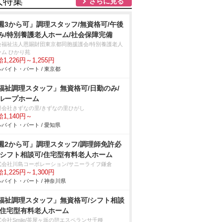
人特集
さらに見る
週3から可」調理スタッフ/無資格可/午後
み/特別養護老人ホーム/社会保障完備
会福祉法人恩賜財団東京都同胞援護会/特別養護老人
ーム ひかり苑
1,226円～1,255円
バイト・パート / 東京都
福祉調理スタッフ」無資格可/日勤のみ/
ループホーム
限会社きずなの里/きずなの里ひがし
1,140円～
バイト・パート / 愛知県
週2から可」調理スタッフ/調理師免許必
/シフト相談可/住宅型有料老人ホーム
式会社川島コーポレーション/サニーライフ鎌倉
1,225円～1,300円
バイト・パート / 神奈川県
福祉調理スタッフ」無資格可/シフト相談
/住宅型有料老人ホーム
会社Smile/茶屋ヶ坂の憩エスペランサ千種