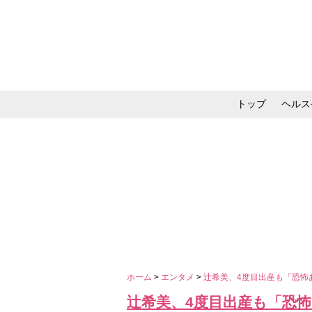
トップ
ヘルス
メイク・コスメ・スキ
ホーム
>
エンタメ
>
辻希美、4度目出産も「恐怖
辻希美、4度目出産も「恐