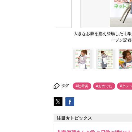
大きなお腹を抱え登場した辻希美
ープン記者発表
タグ
#辻希美
#おめでた
#タレ
注目★トピックス