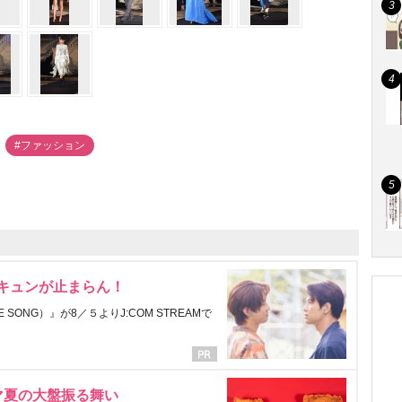
#ファッション
にキュンが止まらん！
ONG）』が8／５よりJ:COM STREAMで
マ夏の大盤振る舞い