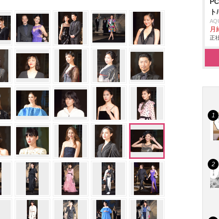
P
ト
AQ
月
正社