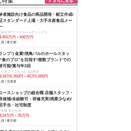
人特集
さらに見る
齢者施設向け食品の商品開発・献立作成/
証スタンダード上場・大手水産食品メー
ー
式会社STIフードホールディングス
収450万円～600万円
員 / 東京都
ランプリ金賞!焼鳥バルのホールスタッ
/“食のプロ”を目指す!複数ブランドでの
験可能/賞与年3回
ただきコッコちゃん 北1条店
34万6,350円～45万5,000円
員 / 北海道
ユースショップの総合職 店舗スタッフ・
長候補/未経験可・研修充実/残業少なめ/
宅手当・社宅制度
本市場 光が丘店
給24万円～35万円
員 / 東京都