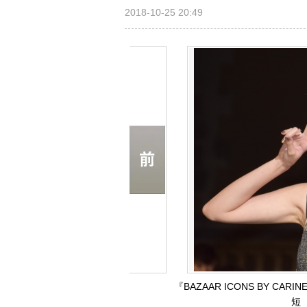
2018-10-25 20:49
『BAZAAR ICONS BY C
短 