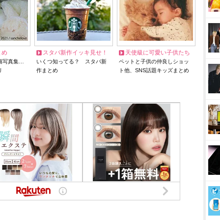
とめ
スタバ新作イッキ見せ！
天使級に可愛い子供たち
猫写真集…
いくつ知ってる？ スタバ新
ペットと子供の仲良しショッ
リ
作まとめ
ト他、SNS話題キッズまとめ