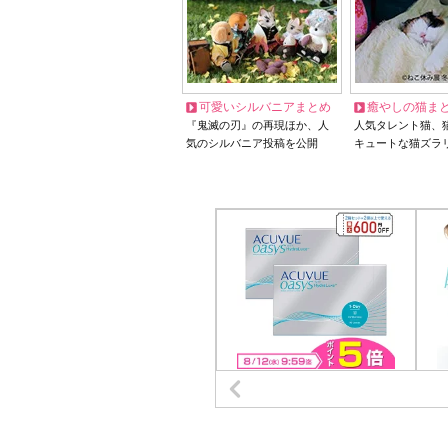
可愛いシルバニアまとめ
癒やしの猫ま
『鬼滅の刃』の再現ほか、人
人気タレント猫、
気のシルバニア投稿を公開
キュートな猫ズラ