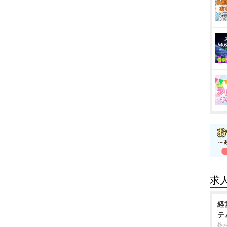
求
経
テ
株