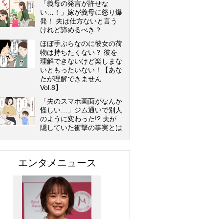
「義母の発言が許せな
い…！」嫁が義母に怒り爆
発！ 夫は仕方ないと言う
けれど諦めるべき？
ほぼ手ぶらなのに彼女の荷
物は持ちたくない？ 彼を
理解できないけど楽しまな
いともったいない！【あな
たが理解できません
Vol.8】
「夫のスマホ画面がなんか
怪しい…」ジム通いで別人
のように変わった!? 夫が
隠していた衝撃の事実とは
エンタメニュース