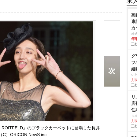
求
高
東
カ
株
年
正社
グ
フ
経
い
月給
正社
リ
店
住
古
月
正社
ARINE ROITFELD』のブラックカーペットに登場した長井
（C）ORICON NewS inc.