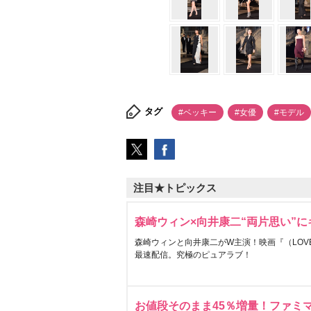
タグ
#ベッキー
#女優
#モデル
注目★トピックス
森崎ウィン×向井康二“両片思い”
森崎ウィンと向井康二がW主演！映画『（LOVE S
最速配信。究極のピュアラブ！
お値段そのまま45％増量！ファミ