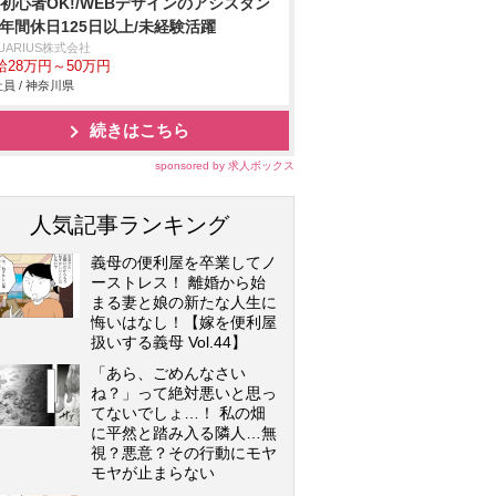
C初心者OK!/WEBデザインのアシスタン
/年間休日125日以上/未経験活躍
UARIUS株式会社
給28万円～50万円
員 / 神奈川県
続きはこちら
sponsored by 求人ボックス
人気記事ランキング
義母の便利屋を卒業してノ
ーストレス！ 離婚から始
まる妻と娘の新たな人生に
悔いはなし！【嫁を便利屋
扱いする義母 Vol.44】
「あら、ごめんなさい
ね？」って絶対悪いと思っ
てないでしょ…！ 私の畑
に平然と踏み入る隣人…無
視？悪意？その行動にモヤ
モヤが止まらない