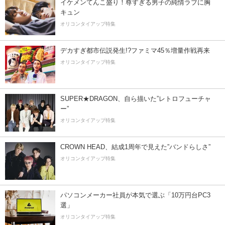
イケメンてんこ盛り！尊すぎる男子の純情ラブに胸
キュン
オリコンタイアップ特集
デカすぎ都市伝説発生!?ファミマ45％増量作戦再来
オリコンタイアップ特集
SUPER★DRAGON、自ら描いた”レトロフューチャ
ー”
オリコンタイアップ特集
CROWN HEAD、結成1周年で見えた”バンドらしさ”
オリコンタイアップ特集
パソコンメーカー社員が本気で選ぶ「10万円台PC3
選」
オリコンタイアップ特集