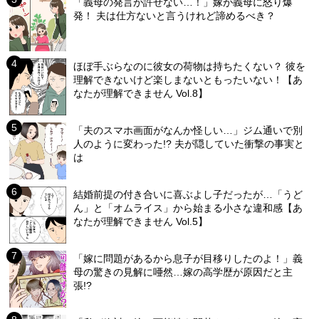
「義母の発言が許せない…！」嫁が義母に怒り爆
発！ 夫は仕方ないと言うけれど諦めるべき？
ほぼ手ぶらなのに彼女の荷物は持ちたくない？ 彼を
理解できないけど楽しまないともったいない！【あ
なたが理解できません Vol.8】
「夫のスマホ画面がなんか怪しい…」ジム通いで別
人のように変わった!? 夫が隠していた衝撃の事実と
は
結婚前提の付き合いに喜ぶよし子だったが…「うど
ん」と「オムライス」から始まる小さな違和感【あ
なたが理解できません Vol.5】
「嫁に問題があるから息子が目移りしたのよ！」義
母の驚きの見解に唖然…嫁の高学歴が原因だと主
張!?