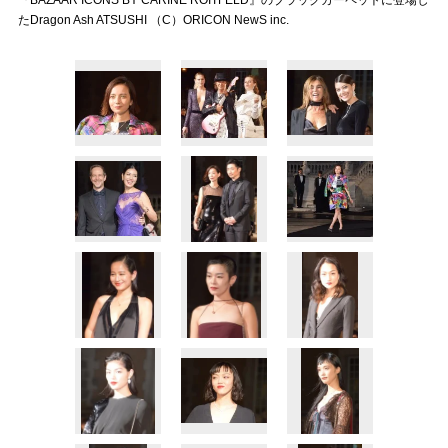
『BAZAAR ICONS BY CARINE ROITFELD』のブラックカーペットに登場し
たDragon Ash ATSUSHI （C）ORICON NewS inc.