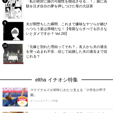
「私が絶対に娘の可能性を開花させる…！」娘に高
額を注ぎ自分の夢を押しつけた母の大誤算
夫が闇堕ちした瞬間…これまで嫌味なヤツらが媚び
へつらう姿は滑稽だな！【母親ならすべてを許さな
いとダメですか？ Vol.28】
「元嫁と別れた理由ってそれ？」友人から夫の過去
を突っ込まれ不安…信じて結婚した夫の過去まで信
じれる？
eltha イチオシ特集
マクドナルドが40年にわたり支える「小学生の甲子
園」
オリコンタイアップ特集