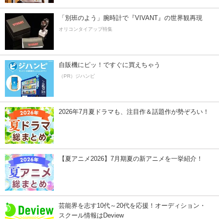
「別班のよう」腕時計で『VIVANT』の世界観再現
オリコンタイアップ特集
自販機にピッ！ですぐに買えちゃう
（PR）ジハンピ
2026年7月夏ドラマも、注目作＆話題作が勢ぞろい！
【夏アニメ2026】7月期夏の新アニメを一挙紹介！
芸能界を志す10代～20代を応援！オーディション・
スクール情報はDeview