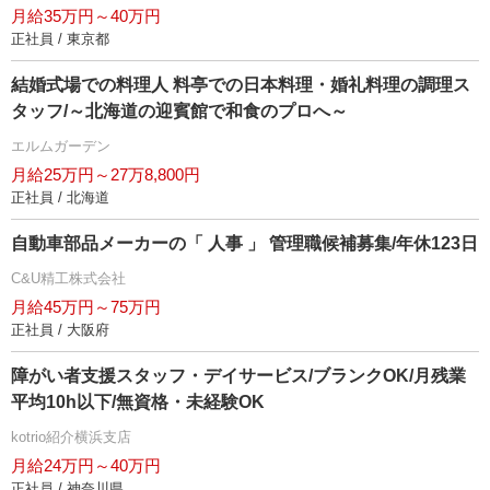
月給35万円～40万円
正社員 / 東京都
結婚式場での料理人 料亭での日本料理・婚礼料理の調理ス
タッフ/～北海道の迎賓館で和食のプロへ～
エルムガーデン
月給25万円～27万8,800円
正社員 / 北海道
自動車部品メーカーの「 人事 」 管理職候補募集/年休123日
C&U精工株式会社
月給45万円～75万円
正社員 / 大阪府
障がい者支援スタッフ・デイサービス/ブランクOK/月残業
平均10h以下/無資格・未経験OK
kotrio紹介横浜支店
月給24万円～40万円
正社員 / 神奈川県