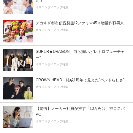
ん！
オリコンタイアップ特集
デカすぎ都市伝説発生!?ファミマ45％増量作戦再来
オリコンタイアップ特集
SUPER★DRAGON、自ら描いた”レトロフューチャ
ー”
オリコンタイアップ特集
CROWN HEAD、結成1周年で見えた”バンドらしさ”
オリコンタイアップ特集
【驚愕】メーカー社員が推す「10万円台」神コスパ
PC
オリコンタイアップ特集