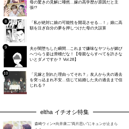
母の驚きの見解に唖然…嫁の高学歴が原因だと主
張!?
「私が絶対に娘の可能性を開花させる…！」娘に高
額を注ぎ自分の夢を押しつけた母の大誤算
夫が闇堕ちした瞬間…これまで嫌味なヤツらが媚び
へつらう姿は滑稽だな！【母親ならすべてを許さな
いとダメですか？ Vol.28】
「元嫁と別れた理由ってそれ？」友人から夫の過去
を突っ込まれ不安…信じて結婚した夫の過去まで信
じれる？
eltha イチオシ特集
森崎ウィン×向井康二“両片思い”にキュンが止まら