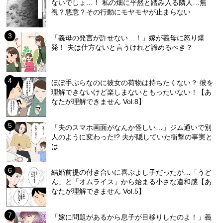
ないでしょ…！ 私の畑に平然と踏み入る隣人…無
視？悪意？その行動にモヤモヤが止まらない
「義母の発言が許せない…！」嫁が義母に怒り爆
発！ 夫は仕方ないと言うけれど諦めるべき？
ほぼ手ぶらなのに彼女の荷物は持ちたくない？ 彼を
理解できないけど楽しまないともったいない！【あ
なたが理解できません Vol.8】
「夫のスマホ画面がなんか怪しい…」ジム通いで別
人のように変わった!? 夫が隠していた衝撃の事実と
は
結婚前提の付き合いに喜ぶよし子だったが…「うど
ん」と「オムライス」から始まる小さな違和感【あ
なたが理解できません Vol.5】
「嫁に問題があるから息子が目移りしたのよ！」義