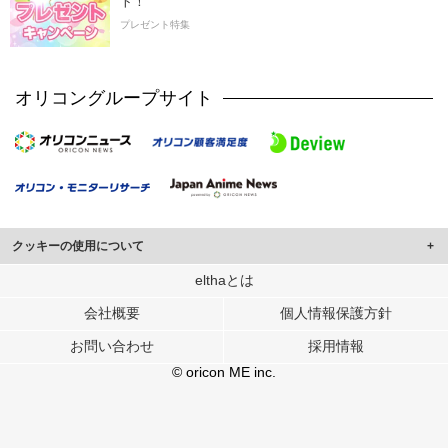
ト！
プレゼント特集
オリコングループサイト
クッキーの使用について
このサイトでは Cookie を使用して、ユーザーに合わせたコンテンツや広告の
elthaとは
表示、ソーシャル メディア機能の提供、広告の表示回数やクリック数の測定を
会社概要
個人情報保護方針
行っています。
また、ユーザーによるサイトの利用状況についても情報を収集し、ソーシャル
お問い合わせ
採用情報
メディアや広告配信、データ解析の各パートナーに提供しています。
各パートナーは、この情報とユーザーが各パートナーに提供した他の情報や、
© oricon ME inc.
ユーザーが各パートナーのサービスを使用したときに収集した他の情報を組み
合わせて使用することがあります。