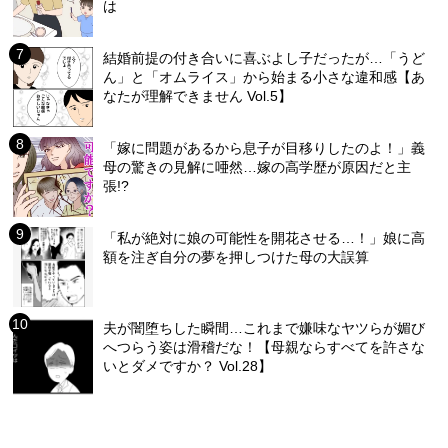
は
結婚前提の付き合いに喜ぶよし子だったが…「うど
ん」と「オムライス」から始まる小さな違和感【あ
なたが理解できません Vol.5】
「嫁に問題があるから息子が目移りしたのよ！」義
母の驚きの見解に唖然…嫁の高学歴が原因だと主
張!?
「私が絶対に娘の可能性を開花させる…！」娘に高
額を注ぎ自分の夢を押しつけた母の大誤算
夫が闇堕ちした瞬間…これまで嫌味なヤツらが媚び
へつらう姿は滑稽だな！【母親ならすべてを許さな
いとダメですか？ Vol.28】