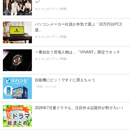
ー”
オリコンタイアップ特集
パソコンメーカー社員が本気で選ぶ「10万円台PC3
選」
オリコンタイアップ特集
一番似合う登場人物は…『VIVANT』限定ウオッチ
オリコンタイアップ特集
自販機にピッ！ですぐに買えちゃう
（PR）ジハンピ
2026年7月夏ドラマも、注目作＆話題作が勢ぞろい！