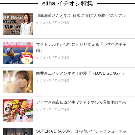
eltha イチオシ特集
川島海荷さんと学ぶ 日常に潜む“人身取引”のリアル
オリコンタイアップ特集
マクドナルドが40年にわたり支える「小学生の甲子
園」
オリコンタイアップ特集
向井康二イケメンすぎ！純愛『（LOVE SONG）』
オリコンタイアップ特集
デカすぎ都市伝説発生!?ファミマ45％増量作戦再来
オリコンタイアップ特集
SUPER★DRAGON、自ら描いた”レトロフューチャ