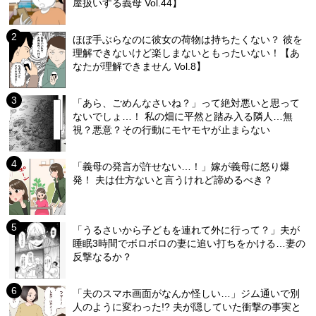
屋扱いする義母 Vol.44】
ほぼ手ぶらなのに彼女の荷物は持ちたくない？ 彼を
理解できないけど楽しまないともったいない！【あ
なたが理解できません Vol.8】
「あら、ごめんなさいね？」って絶対悪いと思って
ないでしょ…！ 私の畑に平然と踏み入る隣人…無
視？悪意？その行動にモヤモヤが止まらない
「義母の発言が許せない…！」嫁が義母に怒り爆
発！ 夫は仕方ないと言うけれど諦めるべき？
「うるさいから子どもを連れて外に行って？」夫が
睡眠3時間でボロボロの妻に追い打ちをかける…妻の
反撃なるか？
「夫のスマホ画面がなんか怪しい…」ジム通いで別
人のように変わった!? 夫が隠していた衝撃の事実と