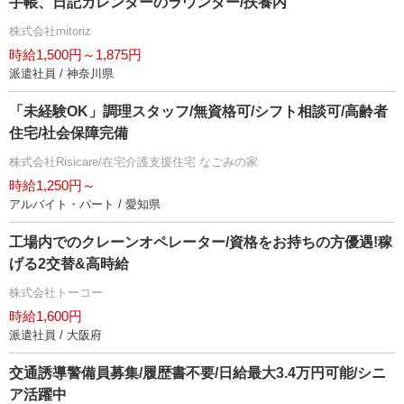
手帳、日記カレンダーのラウンダー/扶養内
株式会社mitoriz
時給1,500円～1,875円
派遣社員 / 神奈川県
「未経験OK」調理スタッフ/無資格可/シフト相談可/高齢者
住宅/社会保障完備
株式会社Risicare/在宅介護支援住宅 なごみの家
時給1,250円～
アルバイト・パート / 愛知県
工場内でのクレーンオペレーター/資格をお持ちの方優遇!稼
げる2交替&高時給
株式会社トーコー
時給1,600円
派遣社員 / 大阪府
交通誘導警備員募集/履歴書不要/日給最大3.4万円可能/シニ
ア活躍中