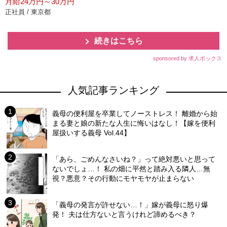
月給24万円～30万円
正社員 / 東京都
続きはこちら
sponsored by 求人ボックス
人気記事ランキング
義母の便利屋を卒業してノーストレス！ 離婚から始
まる妻と娘の新たな人生に悔いはなし！【嫁を便利
屋扱いする義母 Vol.44】
「あら、ごめんなさいね？」って絶対悪いと思って
ないでしょ…！ 私の畑に平然と踏み入る隣人…無
視？悪意？その行動にモヤモヤが止まらない
「義母の発言が許せない…！」嫁が義母に怒り爆
発！ 夫は仕方ないと言うけれど諦めるべき？