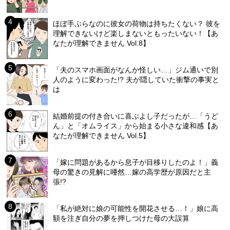
ほぼ手ぶらなのに彼女の荷物は持ちたくない？ 彼を
理解できないけど楽しまないともったいない！【あ
なたが理解できません Vol.8】
「夫のスマホ画面がなんか怪しい…」ジム通いで別
人のように変わった!? 夫が隠していた衝撃の事実と
は
結婚前提の付き合いに喜ぶよし子だったが…「うど
ん」と「オムライス」から始まる小さな違和感【あ
なたが理解できません Vol.5】
「嫁に問題があるから息子が目移りしたのよ！」義
母の驚きの見解に唖然…嫁の高学歴が原因だと主
張!?
「私が絶対に娘の可能性を開花させる…！」娘に高
額を注ぎ自分の夢を押しつけた母の大誤算