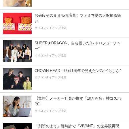
お値段そのまま45％増量！ファミマ夏の大盤振る舞
い
オリコンタイアップ特集
SUPER★DRAGON、自ら描いた”レトロフューチャ
ー”
オリコンタイアップ特集
CROWN HEAD、結成1周年で見えた”バンドらしさ”
オリコンタイアップ特集
【驚愕】メーカー社員が推す「10万円台」神コスパ
PC
オリコンタイアップ特集
「別班のよう」腕時計で『VIVANT』の世界観再現