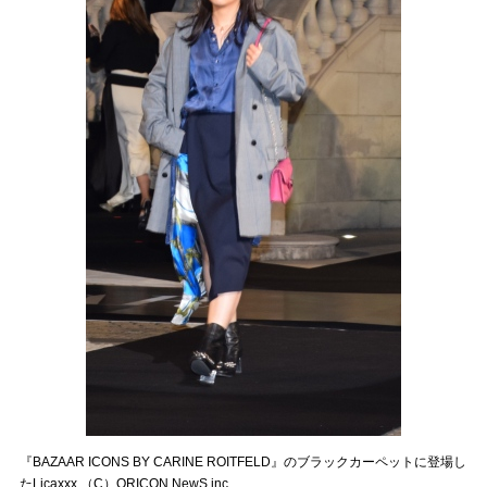
『BAZAAR ICONS BY CARINE ROITFELD』のブラックカーペットに登場し
たLicaxxx （C）ORICON NewS inc.