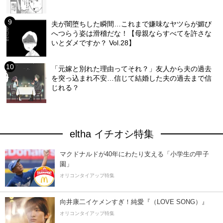
夫が闇堕ちした瞬間…これまで嫌味なヤツらが媚び
へつらう姿は滑稽だな！【母親ならすべてを許さな
いとダメですか？ Vol.28】
「元嫁と別れた理由ってそれ？」友人から夫の過去
を突っ込まれ不安…信じて結婚した夫の過去まで信
じれる？
eltha イチオシ特集
マクドナルドが40年にわたり支える「小学生の甲子
園」
オリコンタイアップ特集
向井康二イケメンすぎ！純愛『（LOVE SONG）』
オリコンタイアップ特集