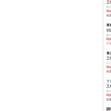
工
株
時給
派遣
車
3
株
時給
アル
食
工
U
時給
派遣
リ
工
株
時給
派遣
調