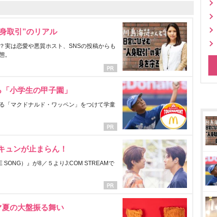
身取引”のリアル
？実は恋愛や悪質ホスト、SNSの投稿からも
態。
る「小学生の甲子園」
る「マクドナルド・ワッペン」をつけて学童
にキュンが止まらん！
ONG）』が8／５よりJ:COM STREAMで
マ夏の大盤振る舞い