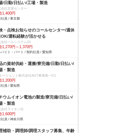
場/日勤/日払い/工場・製造
式会社京栄センター
1,400円
社員 / 東京都
検・点検お知らせのコールセンター/週休
日OK/運転経験が活かせる
式会社ベルシステム24
1,270円～1,370円
バイト・パート / 契約社員 / 愛知県
品の資材供給・運搬/寮完備/日勤/日払い/
場・製造
Tエージェント株式会社AGT東海第一CU
1,200円
社員 / 愛知県
チウムイオン電池の製造/寮完備/日払い/
場・製造
式会社ライオン社
1,600円
社員 / 神奈川県
理補助・調理師/調理スタッフ募集、年齢