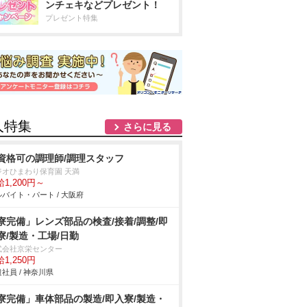
ンチェキなどプレゼント！
プレゼント特集
人特集
さらに見る
資格可の調理師/調理スタッフ
ジオひまわり保育園 天満
1,200円～
バイト・パート / 大阪府
寮完備」レンズ部品の検査/接着/調整/即
寮/製造・工場/日勤
式会社京栄センター
1,250円
社員 / 神奈川県
寮完備」車体部品の製造/即入寮/製造・