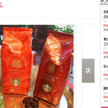
求
く
自
日
U
時給
派遣
食
工
U
時給
派遣
社
ト
時給
アル
調
株
時給
アル