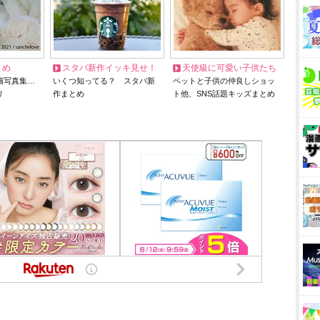
とめ
スタバ新作イッキ見せ！
天使級に可愛い子供たち
猫写真集…
いくつ知ってる？ スタバ新
ペットと子供の仲良しショッ
リ
作まとめ
ト他、SNS話題キッズまとめ