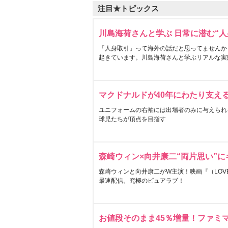
注目★トピックス
川島海荷さんと学ぶ 日常に潜む“人
「人身取引」って海外の話だと思ってませんか
起きています。川島海荷さんと学ぶリアルな実
マクドナルドが40年にわたり支え
ユニフォームの右袖には出場者のみに与えられ
球児たちが頂点を目指す
森崎ウィン×向井康二“両片思い”
森崎ウィンと向井康二がW主演！映画『（LOVE S
最速配信。究極のピュアラブ！
お値段そのまま45％増量！ファミ