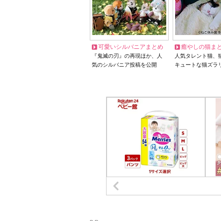
可愛いシルバニアまとめ
癒やしの猫ま
『鬼滅の刃』の再現ほか、人
人気タレント猫、
気のシルバニア投稿を公開
キュートな猫ズラ