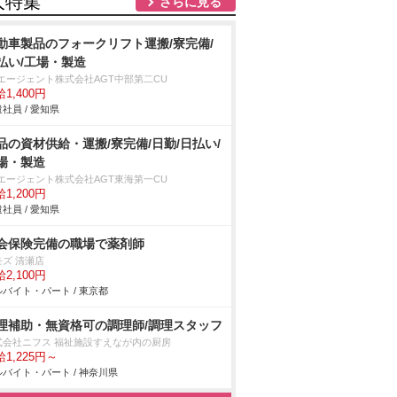
人特集
さらに見る
動車製品のフォークリフト運搬/寮完備/
払い/工場・製造
Tエージェント株式会社AGT中部第二CU
1,400円
社員 / 愛知県
品の資材供給・運搬/寮完備/日勤/日払い/
場・製造
Tエージェント株式会社AGT東海第一CU
1,200円
社員 / 愛知県
会保険完備の職場で薬剤師
モズ 清瀬店
2,100円
バイト・パート / 東京都
理補助・無資格可の調理師/調理スタッフ
式会社ニフス 福祉施設すえなが内の厨房
1,225円～
バイト・パート / 神奈川県