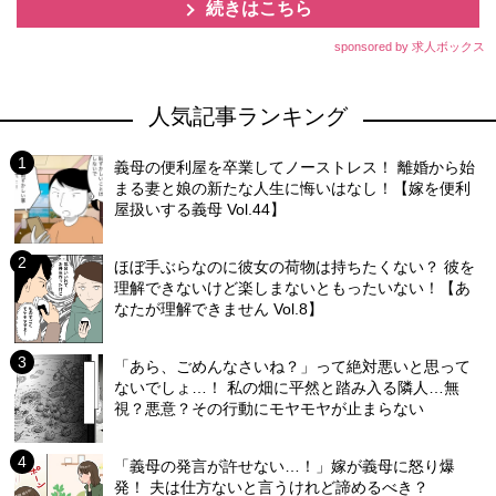
続きはこちら
sponsored by 求人ボックス
人気記事ランキング
義母の便利屋を卒業してノーストレス！ 離婚から始
まる妻と娘の新たな人生に悔いはなし！【嫁を便利
屋扱いする義母 Vol.44】
ほぼ手ぶらなのに彼女の荷物は持ちたくない？ 彼を
理解できないけど楽しまないともったいない！【あ
なたが理解できません Vol.8】
「あら、ごめんなさいね？」って絶対悪いと思って
ないでしょ…！ 私の畑に平然と踏み入る隣人…無
視？悪意？その行動にモヤモヤが止まらない
「義母の発言が許せない…！」嫁が義母に怒り爆
発！ 夫は仕方ないと言うけれど諦めるべき？