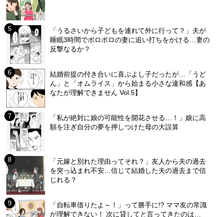
「うるさいから子どもを連れて外に行って？」夫が
睡眠3時間でボロボロの妻に追い打ちをかける…妻の
反撃なるか？
結婚前提の付き合いに喜ぶよし子だったが…「うど
ん」と「オムライス」から始まる小さな違和感【あ
なたが理解できません Vol.5】
「私が絶対に娘の可能性を開花させる…！」娘に高
額を注ぎ自分の夢を押しつけた母の大誤算
「元嫁と別れた理由ってそれ？」友人から夫の過去
を突っ込まれ不安…信じて結婚した夫の過去まで信
じれる？
「自転車借りたよ～！」って勝手に!? ママ友の常識
が理解できない！ 次に貸してと言ってきたのは…