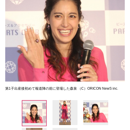
第1子出産後初めて報道陣の前に登場した森泉 （C）ORICON NewS inc.