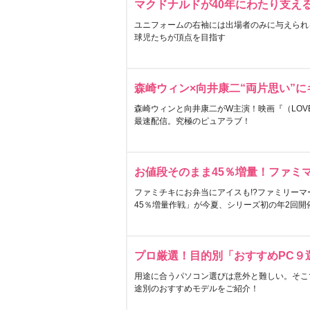
マクドナルドが40年にわたり支え
ユニフォームの右袖には出場者のみに与えられ
球児たちが頂点を目指す
森崎ウィン×向井康二“両片思い”
森崎ウィンと向井康二がW主演！映画『（LOVE S
最速配信。究極のピュアラブ！
お値段そのまま45％増量！ファミ
ファミチキにお弁当にアイスも!?ファミリーマ
45％増量作戦」が今夏、シリーズ初の年2回開
プロ厳選！目的別「おすすめPC９
用途に合うパソコン選びは意外と難しい。そこ
途別のおすすめモデルをご紹介！