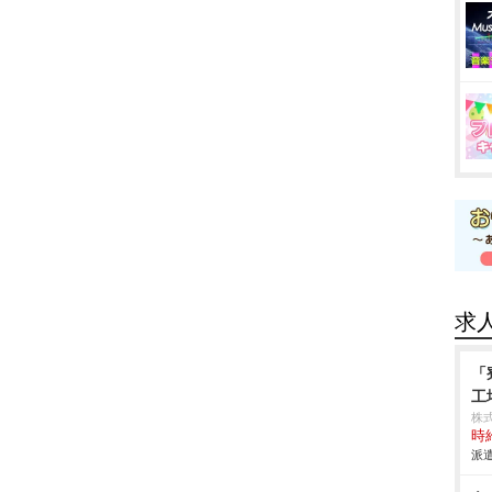
求
「
工
株
時給
派遣