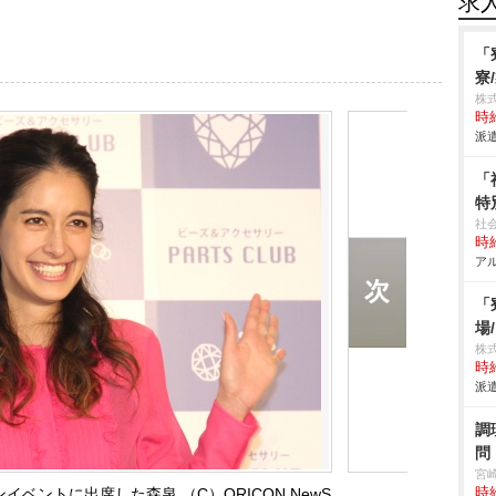
求
「
寮
株
時給
派遣
「
特
社
時給
アル
「
場
株
時給
派遣
調
問
宮
プンイベントに出席した森泉 （C）ORICON NewS
時給