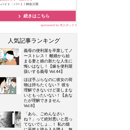
バイト・パート / 神奈川県
続きはこちら
sponsored by 求人ボックス
人気記事ランキング
義母の便利屋を卒業してノ
ーストレス！ 離婚から始
まる妻と娘の新たな人生に
悔いはなし！【嫁を便利屋
扱いする義母 Vol.44】
ほぼ手ぶらなのに彼女の荷
物は持ちたくない？ 彼を
理解できないけど楽しまな
いともったいない！【あな
たが理解できません
Vol.8】
「あら、ごめんなさい
ね？」って絶対悪いと思っ
てないでしょ…！ 私の畑
に平然と踏み入る隣人…無