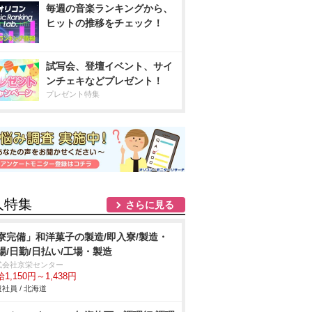
毎週の音楽ランキングから、
ヒットの推移をチェック！
試写会、登壇イベント、サイ
ンチェキなどプレゼント！
プレゼント特集
人特集
さらに見る
寮完備」和洋菓子の製造/即入寮/製造・
場/日勤/日払い/工場・製造
式会社京栄センター
1,150円～1,438円
社員 / 北海道