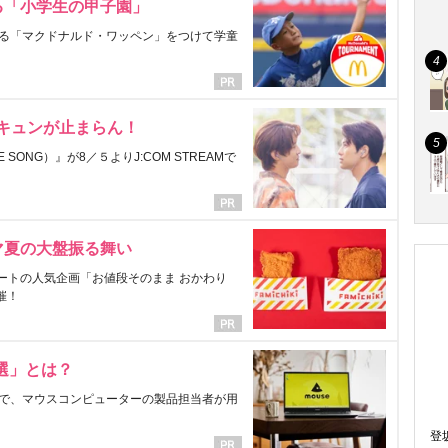
る「小学生の甲子園」
る「マクドナルド・ワッペン」をつけて学童
にキュンが止まらん！
ONG）』が8／５よりJ:COM STREAMで
マ夏の大盤振る舞い
ートの人気企画「お値段そのまま おかわり
催！
選」とは？
で、マウスコンピューターの製品担当者が用
登