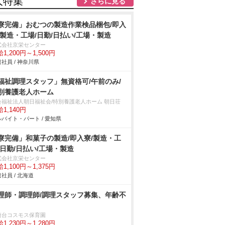
人特集
さらに見る
寮完備」おむつの製造作業検品梱包/即入
/製造・工場/日勤/日払い/工場・製造
式会社京栄センター
1,200円～1,500円
社員 / 神奈川県
福祉調理スタッフ」無資格可/午前のみ/
別養護老人ホーム
会福祉法人朝日福祉会/特別養護老人ホーム 朝日荘
1,140円
バイト・パート / 愛知県
寮完備」和菓子の製造/即入寮/製造・工
/日勤/日払い/工場・製造
式会社京栄センター
1,100円～1,375円
社員 / 北海道
理師・調理師/調理スタッフ募集、年齢不
崎台コスモス保育園
1,230円～1,280円