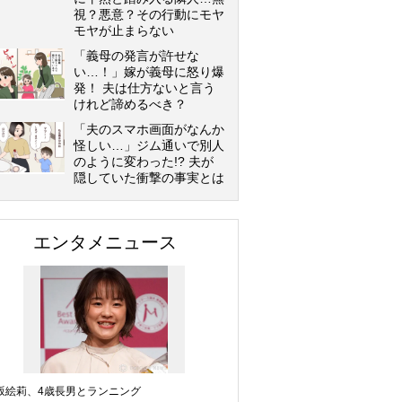
視？悪意？その行動にモヤ
モヤが止まらない
「義母の発言が許せな
い…！」嫁が義母に怒り爆
発！ 夫は仕方ないと言う
けれど諦めるべき？
「夫のスマホ画面がなんか
怪しい…」ジム通いで別人
のように変わった!? 夫が
隠していた衝撃の事実とは
エンタメニュース
坂絵莉、4歳長男とランニング