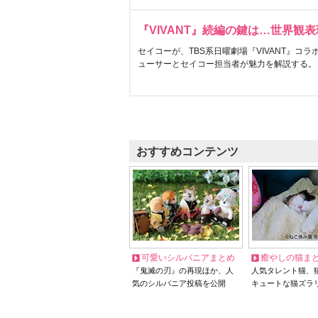
『VIVANT』続編の鍵は…世界観
セイコーが、TBS系日曜劇場『VIVANT』コ
ューサーとセイコー担当者が魅力を解説する。
おすすめコンテンツ
可愛いシルバニアまとめ
癒やしの猫ま
『鬼滅の刃』の再現ほか、人
人気タレント猫、
気のシルバニア投稿を公開
キュートな猫ズラ