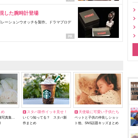
表現した腕時計登場
ラボレーションウオッチを製作。ドラマプロデ
とめ
スタバ新作イッキ見せ！
天使級に可愛い子供たち
猫写真集…
いくつ知ってる？ スタバ新
ペットと子供の仲良しショッ
リ
作まとめ
ト他、SNS話題キッズまとめ