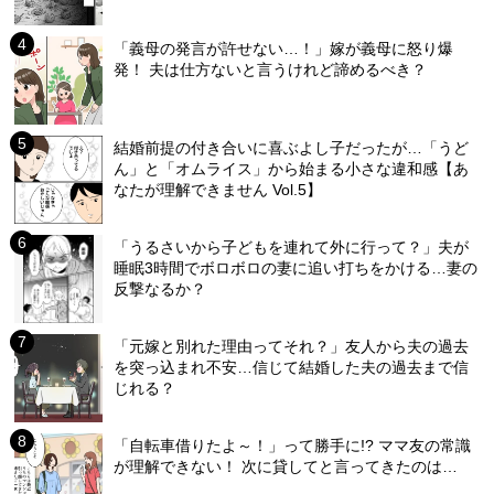
「義母の発言が許せない…！」嫁が義母に怒り爆
発！ 夫は仕方ないと言うけれど諦めるべき？
結婚前提の付き合いに喜ぶよし子だったが…「うど
ん」と「オムライス」から始まる小さな違和感【あ
なたが理解できません Vol.5】
「うるさいから子どもを連れて外に行って？」夫が
睡眠3時間でボロボロの妻に追い打ちをかける…妻の
反撃なるか？
「元嫁と別れた理由ってそれ？」友人から夫の過去
を突っ込まれ不安…信じて結婚した夫の過去まで信
じれる？
「自転車借りたよ～！」って勝手に!? ママ友の常識
が理解できない！ 次に貸してと言ってきたのは…