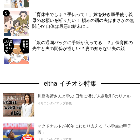
「育休中でしょ？手伝って！」嫁を好き勝手使う義
母のお願いを断りたい！ 頼みの綱の夫はまさかの無
関心!? 自体は最悪の結末に…
「娘の通園バッグに手紙が入ってる…？」保育園の
先生と夫の関係が怪しい!? 妻の知らない夫の顔
eltha イチオシ特集
川島海荷さんと学ぶ 日常に潜む“人身取引”のリアル
オリコンタイアップ特集
マクドナルドが40年にわたり支える「小学生の甲子
園」
オリコンタイアップ特集