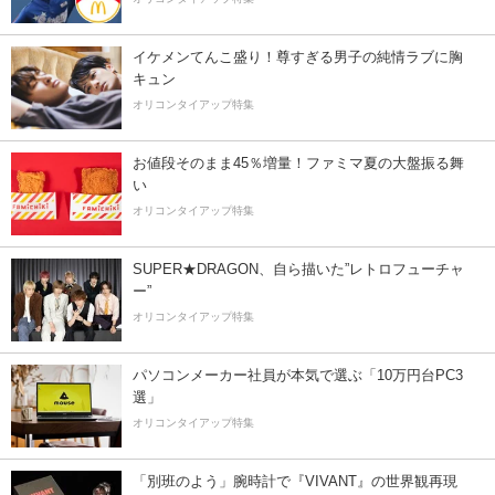
イケメンてんこ盛り！尊すぎる男子の純情ラブに胸
キュン
オリコンタイアップ特集
お値段そのまま45％増量！ファミマ夏の大盤振る舞
い
オリコンタイアップ特集
SUPER★DRAGON、自ら描いた”レトロフューチャ
ー”
オリコンタイアップ特集
パソコンメーカー社員が本気で選ぶ「10万円台PC3
選」
オリコンタイアップ特集
「別班のよう」腕時計で『VIVANT』の世界観再現