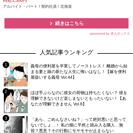
時給1,500円
アルバイト・パート / 契約社員 / 北海道
続きはこちら
sponsored by 求人ボックス
人気記事ランキング
義母の便利屋を卒業してノーストレス！ 離婚から始
まる妻と娘の新たな人生に悔いはなし！【嫁を便利
屋扱いする義母 Vol.44】
ほぼ手ぶらなのに彼女の荷物は持ちたくない？ 彼を
理解できないけど楽しまないともったいない！【あ
なたが理解できません Vol.8】
「あら、ごめんなさいね？」って絶対悪いと思って
ないでしょ…！ 私の畑に平然と踏み入る隣人…無
視？悪意？その行動にモヤモヤが止まらない