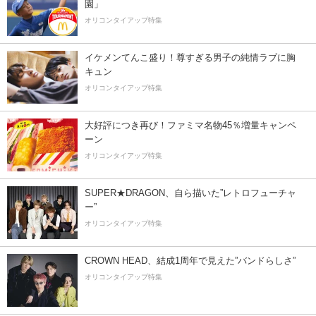
園」
オリコンタイアップ特集
イケメンてんこ盛り！尊すぎる男子の純情ラブに胸
キュン
オリコンタイアップ特集
大好評につき再び！ファミマ名物45％増量キャンペ
ーン
オリコンタイアップ特集
SUPER★DRAGON、自ら描いた”レトロフューチャ
ー”
オリコンタイアップ特集
CROWN HEAD、結成1周年で見えた”バンドらしさ”
オリコンタイアップ特集