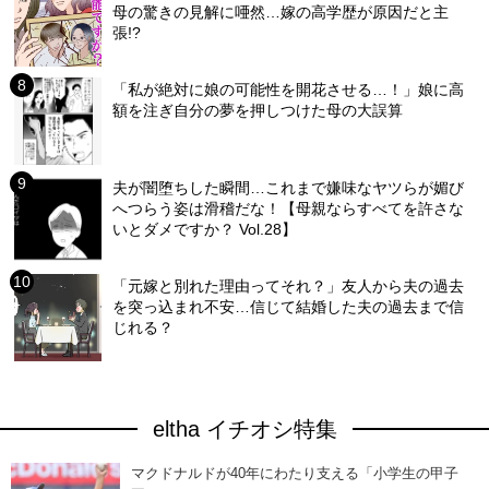
母の驚きの見解に唖然…嫁の高学歴が原因だと主
張!?
「私が絶対に娘の可能性を開花させる…！」娘に高
額を注ぎ自分の夢を押しつけた母の大誤算
夫が闇堕ちした瞬間…これまで嫌味なヤツらが媚び
へつらう姿は滑稽だな！【母親ならすべてを許さな
いとダメですか？ Vol.28】
「元嫁と別れた理由ってそれ？」友人から夫の過去
を突っ込まれ不安…信じて結婚した夫の過去まで信
じれる？
eltha イチオシ特集
マクドナルドが40年にわたり支える「小学生の甲子