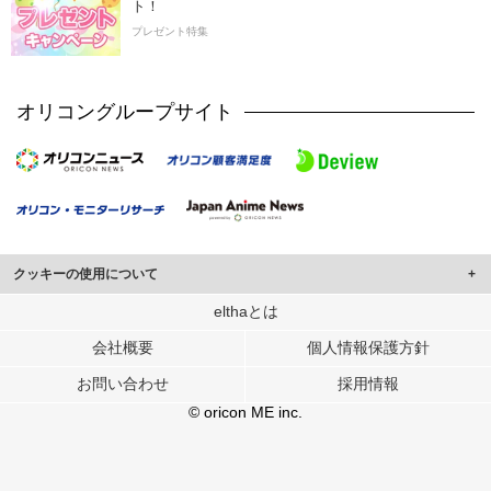
ト！
プレゼント特集
オリコングループサイト
クッキーの使用について
このサイトでは Cookie を使用して、ユーザーに合わせたコンテンツや広告の
elthaとは
表示、ソーシャル メディア機能の提供、広告の表示回数やクリック数の測定を
会社概要
個人情報保護方針
行っています。
また、ユーザーによるサイトの利用状況についても情報を収集し、ソーシャル
お問い合わせ
採用情報
メディアや広告配信、データ解析の各パートナーに提供しています。
各パートナーは、この情報とユーザーが各パートナーに提供した他の情報や、
© oricon ME inc.
ユーザーが各パートナーのサービスを使用したときに収集した他の情報を組み
合わせて使用することがあります。