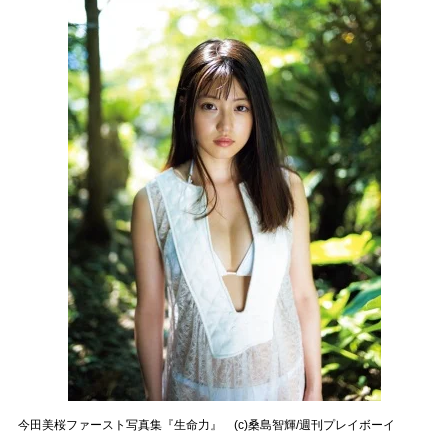
今田美桜ファースト写真集『生命力』 (c)桑島智輝/週刊プレイボーイ