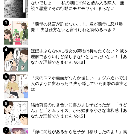
ないでしょ…！ 私の畑に平然と踏み入る隣人…無
視？悪意？その行動にモヤモヤが止まらない
「義母の発言が許せない…！」嫁が義母に怒り爆
発！ 夫は仕方ないと言うけれど諦めるべき？
ほぼ手ぶらなのに彼女の荷物は持ちたくない？ 彼を
理解できないけど楽しまないともったいない！【あ
なたが理解できません Vol.8】
「夫のスマホ画面がなんか怪しい…」ジム通いで別
人のように変わった!? 夫が隠していた衝撃の事実と
は
結婚前提の付き合いに喜ぶよし子だったが…「うど
ん」と「オムライス」から始まる小さな違和感【あ
なたが理解できません Vol.5】
「嫁に問題があるから息子が目移りしたのよ！」義