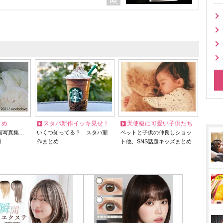
とめ
スタバ新作イッキ見せ！
天使級に可愛い子供たち
猫写真集…
いくつ知ってる？ スタバ新
ペットと子供の仲良しショッ
リ
作まとめ
ト他、SNS話題キッズまとめ