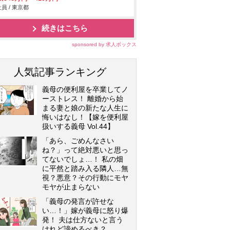
・ASP
員 / 東京都
続きはこちら
sponsored by 求人ボックス
人気記事ランキング
義母の便利屋を卒業してノ
ーストレス！ 離婚から始
まる妻と娘の新たな人生に
悔いはなし！【嫁を便利屋
扱いする義母 Vol.44】
「あら、ごめんなさい
ね？」って絶対悪いと思っ
てないでしょ…！ 私の畑
に平然と踏み入る隣人…無
視？悪意？その行動にモヤ
モヤが止まらない
「義母の発言が許せな
い…！」嫁が義母に怒り爆
発！ 夫は仕方ないと言う
けれど諦めるべき？