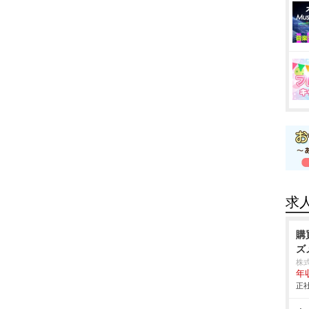
求
購
ズ
株
年
正社