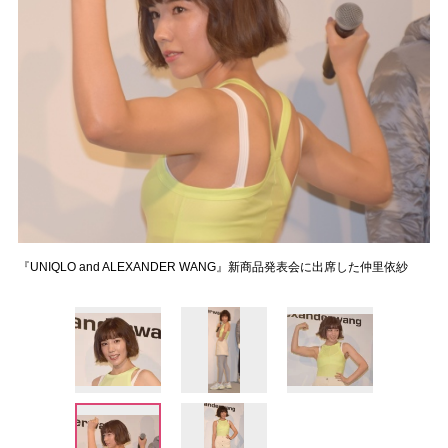
『UNIQLO and ALEXANDER WANG』新商品発表会に出席した仲里依紗