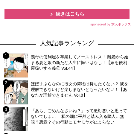
続きはこちら
sponsored by 求人ボックス
人気記事ランキング
義母の便利屋を卒業してノーストレス！ 離婚から始
まる妻と娘の新たな人生に悔いはなし！【嫁を便利
屋扱いする義母 Vol.44】
ほぼ手ぶらなのに彼女の荷物は持ちたくない？ 彼を
理解できないけど楽しまないともったいない！【あ
なたが理解できません Vol.8】
「あら、ごめんなさいね？」って絶対悪いと思って
ないでしょ…！ 私の畑に平然と踏み入る隣人…無
視？悪意？その行動にモヤモヤが止まらない