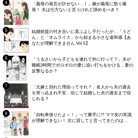
「義母の発言が許せない…！」嫁が義母に怒り爆
発！ 夫は仕方ないと言うけれど諦めるべき？
結婚前提の付き合いに喜ぶよし子だったが…「うど
ん」と「オムライス」から始まる小さな違和感【あ
なたが理解できません Vol.5】
「うるさいから子どもを連れて外に行って？」夫が
睡眠3時間でボロボロの妻に追い打ちをかける…妻の
反撃なるか？
「元嫁と別れた理由ってそれ？」友人から夫の過去
を突っ込まれ不安…信じて結婚した夫の過去まで信
じれる？
「自転車借りたよ～！」って勝手に!? ママ友の常識
が理解できない！ 次に貸してと言ってきたのは…