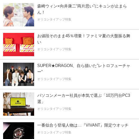
森崎ウィン×向井康二“両片思い”にキュンが止まら
ん！
オリコンタイアップ特集
お値段そのまま45％増量！ファミマ夏の大盤振る舞
い
オリコンタイアップ特集
SUPER★DRAGON、自ら描いた”レトロフューチャ
ー”
オリコンタイアップ特集
パソコンメーカー社員が本気で選ぶ「10万円台PC3
選」
オリコンタイアップ特集
一番似合う登場人物は…『VIVANT』限定ウオッチ
オリコンタイアップ特集