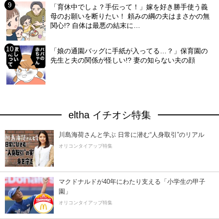
「育休中でしょ？手伝って！」嫁を好き勝手使う義
母のお願いを断りたい！ 頼みの綱の夫はまさかの無
関心!? 自体は最悪の結末に…
「娘の通園バッグに手紙が入ってる…？」保育園の
先生と夫の関係が怪しい!? 妻の知らない夫の顔
eltha イチオシ特集
川島海荷さんと学ぶ 日常に潜む“人身取引”のリアル
オリコンタイアップ特集
マクドナルドが40年にわたり支える「小学生の甲子
園」
オリコンタイアップ特集