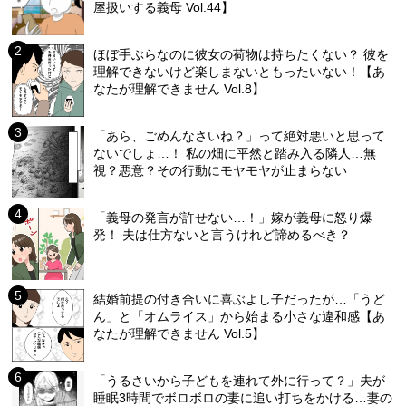
屋扱いする義母 Vol.44】
ほぼ手ぶらなのに彼女の荷物は持ちたくない？ 彼を
理解できないけど楽しまないともったいない！【あ
なたが理解できません Vol.8】
「あら、ごめんなさいね？」って絶対悪いと思って
ないでしょ…！ 私の畑に平然と踏み入る隣人…無
視？悪意？その行動にモヤモヤが止まらない
「義母の発言が許せない…！」嫁が義母に怒り爆
発！ 夫は仕方ないと言うけれど諦めるべき？
結婚前提の付き合いに喜ぶよし子だったが…「うど
ん」と「オムライス」から始まる小さな違和感【あ
なたが理解できません Vol.5】
「うるさいから子どもを連れて外に行って？」夫が
睡眠3時間でボロボロの妻に追い打ちをかける…妻の