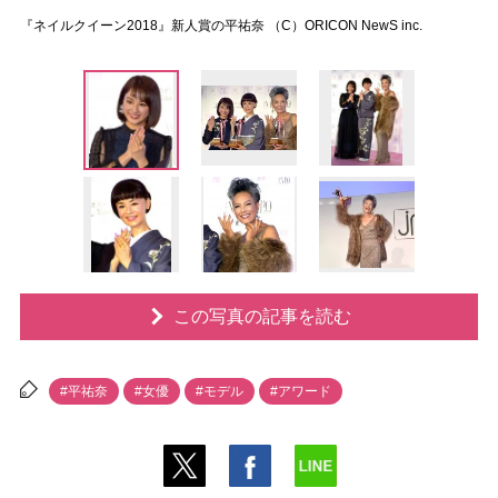
『ネイルクイーン2018』新人賞の平祐奈 （C）ORICON NewS inc.
この写真の記事を読む
#平祐奈
#女優
#モデル
#アワード