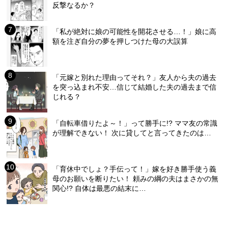
反撃なるか？
「私が絶対に娘の可能性を開花させる…！」娘に高
額を注ぎ自分の夢を押しつけた母の大誤算
「元嫁と別れた理由ってそれ？」友人から夫の過去
を突っ込まれ不安…信じて結婚した夫の過去まで信
じれる？
「自転車借りたよ～！」って勝手に!? ママ友の常識
が理解できない！ 次に貸してと言ってきたのは…
「育休中でしょ？手伝って！」嫁を好き勝手使う義
母のお願いを断りたい！ 頼みの綱の夫はまさかの無
関心!? 自体は最悪の結末に…