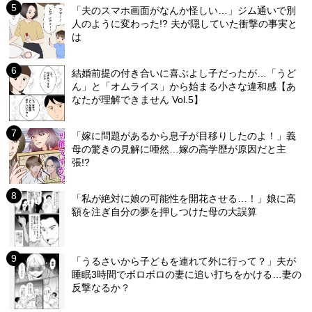
「夫のスマホ画面がなんか怪しい…」ジム通いで別
人のように変わった!? 夫が隠していた衝撃の事実と
は
結婚前提の付き合いに喜ぶよし子だったが…「うど
ん」と「オムライス」から始まる小さな違和感【あ
なたが理解できません Vol.5】
「嫁に問題があるから息子が目移りしたのよ！」義
母の驚きの見解に唖然…嫁の高学歴が原因だと主
張!?
「私が絶対に娘の可能性を開花させる…！」娘に高
額を注ぎ自分の夢を押しつけた母の大誤算
「うるさいから子どもを連れて外に行って？」夫が
睡眠3時間でボロボロの妻に追い打ちをかける…妻の
反撃なるか？