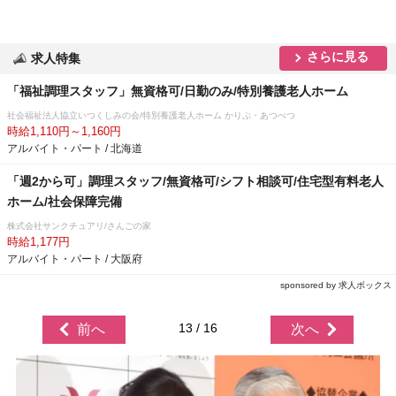
さらに見る
求人特集
「福祉調理スタッフ」無資格可/日勤のみ/特別養護老人ホーム
社会福祉法人協立いつくしみの会/特別養護老人ホーム かりぷ・あつべつ
時給1,110円～1,160円
アルバイト・パート / 北海道
「週2から可」調理スタッフ/無資格可/シフト相談可/住宅型有料老人
ホーム/社会保障完備
株式会社サンクチュアリ/さんごの家
時給1,177円
アルバイト・パート / 大阪府
sponsored by 求人ボックス
13 / 16
前へ
次へ