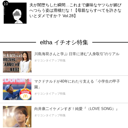
夫が闇堕ちした瞬間…これまで嫌味なヤツらが媚び
へつらう姿は滑稽だな！【母親ならすべてを許さな
いとダメですか？ Vol.28】
eltha イチオシ特集
川島海荷さんと学ぶ 日常に潜む“人身取引”のリアル
オリコンタイアップ特集
マクドナルドが40年にわたり支える「小学生の甲子
園」
オリコンタイアップ特集
向井康二イケメンすぎ！純愛『（LOVE SONG）』
オリコンタイアップ特集