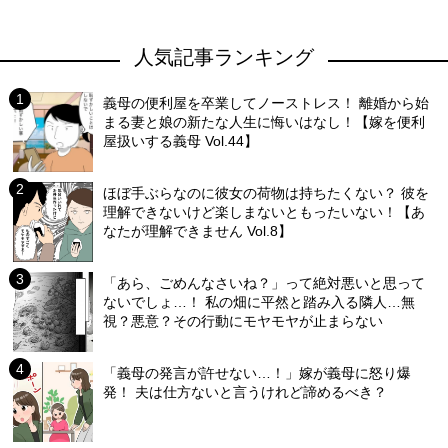
人気記事ランキング
義母の便利屋を卒業してノーストレス！ 離婚から始
まる妻と娘の新たな人生に悔いはなし！【嫁を便利
屋扱いする義母 Vol.44】
ほぼ手ぶらなのに彼女の荷物は持ちたくない？ 彼を
理解できないけど楽しまないともったいない！【あ
なたが理解できません Vol.8】
「あら、ごめんなさいね？」って絶対悪いと思って
ないでしょ…！ 私の畑に平然と踏み入る隣人…無
視？悪意？その行動にモヤモヤが止まらない
「義母の発言が許せない…！」嫁が義母に怒り爆
発！ 夫は仕方ないと言うけれど諦めるべき？