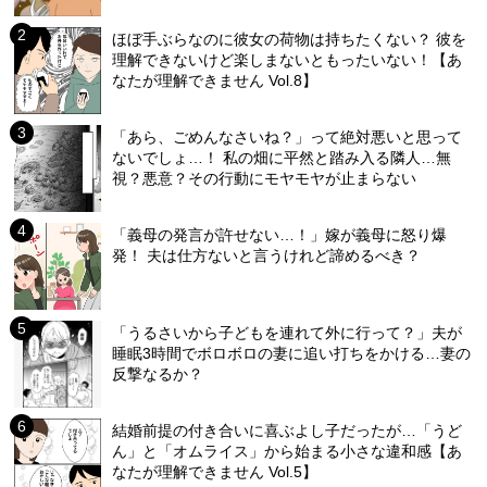
ほぼ手ぶらなのに彼女の荷物は持ちたくない？ 彼を
理解できないけど楽しまないともったいない！【あ
なたが理解できません Vol.8】
「あら、ごめんなさいね？」って絶対悪いと思って
ないでしょ…！ 私の畑に平然と踏み入る隣人…無
視？悪意？その行動にモヤモヤが止まらない
「義母の発言が許せない…！」嫁が義母に怒り爆
発！ 夫は仕方ないと言うけれど諦めるべき？
「うるさいから子どもを連れて外に行って？」夫が
睡眠3時間でボロボロの妻に追い打ちをかける…妻の
反撃なるか？
結婚前提の付き合いに喜ぶよし子だったが…「うど
ん」と「オムライス」から始まる小さな違和感【あ
なたが理解できません Vol.5】