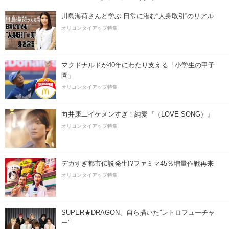
川島海荷さんと学ぶ 日常に潜む“人身取引”のリアル
オリコンタイアップ特集
マクドナルドが40年にわたり支える「小学生の甲子
園」
オリコンタイアップ特集
向井康二イケメンすぎ！純愛『（LOVE SONG）』
オリコンタイアップ特集
デカすぎ都市伝説発生!?ファミマ45％増量作戦再来
オリコンタイアップ特集
SUPER★DRAGON、自ら描いた”レトロフューチャ
ー”