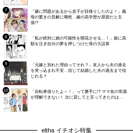
「嫁に問題があるから息子が目移りしたのよ！」義
母の驚きの見解に唖然…嫁の高学歴が原因だと主
張!?
「私が絶対に娘の可能性を開花させる…！」娘に高
額を注ぎ自分の夢を押しつけた母の大誤算
「元嫁と別れた理由ってそれ？」友人から夫の過去
を突っ込まれ不安…信じて結婚した夫の過去まで信
じれる？
「自転車借りたよ～！」って勝手に!? ママ友の常識
が理解できない！ 次に貸してと言ってきたのは…
eltha イチオシ特集