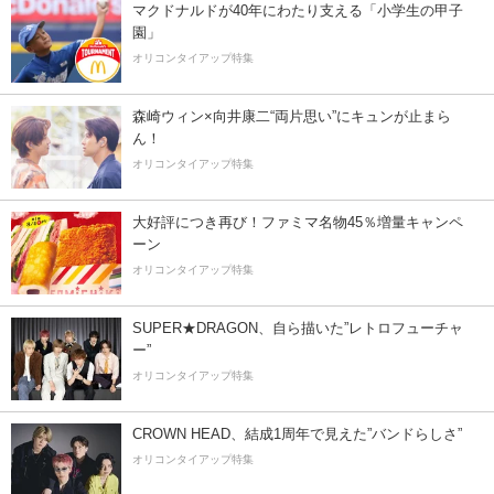
マクドナルドが40年にわたり支える「小学生の甲子
園」
オリコンタイアップ特集
森崎ウィン×向井康二“両片思い”にキュンが止まら
ん！
オリコンタイアップ特集
大好評につき再び！ファミマ名物45％増量キャンペ
ーン
オリコンタイアップ特集
SUPER★DRAGON、自ら描いた”レトロフューチャ
ー”
オリコンタイアップ特集
CROWN HEAD、結成1周年で見えた”バンドらしさ”
オリコンタイアップ特集