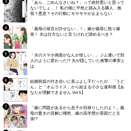
「あら、ごめんなさいね？」って絶対悪いと思って
ないでしょ…！ 私の畑に平然と踏み入る隣人…無
視？悪意？その行動にモヤモヤが止まらない
「義母の発言が許せない…！」嫁が義母に怒り爆
発！ 夫は仕方ないと言うけれど諦めるべき？
「夫のスマホ画面がなんか怪しい…」ジム通いで別
人のように変わった!? 夫が隠していた衝撃の事実と
は
結婚前提の付き合いに喜ぶよし子だったが…「うど
ん」と「オムライス」から始まる小さな違和感【あ
なたが理解できません Vol.5】
「嫁に問題があるから息子が目移りしたのよ！」義
母の驚きの見解に唖然…嫁の高学歴が原因だと主
張!?