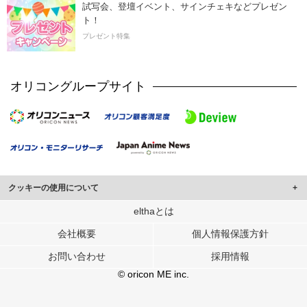
試写会、登壇イベント、サインチェキなどプレゼン
ト！
プレゼント特集
オリコングループサイト
クッキーの使用について
このサイトでは Cookie を使用して、ユーザーに合わせたコンテンツや広告の
elthaとは
表示、ソーシャル メディア機能の提供、広告の表示回数やクリック数の測定を
会社概要
個人情報保護方針
行っています。
また、ユーザーによるサイトの利用状況についても情報を収集し、ソーシャル
お問い合わせ
採用情報
メディアや広告配信、データ解析の各パートナーに提供しています。
各パートナーは、この情報とユーザーが各パートナーに提供した他の情報や、
© oricon ME inc.
ユーザーが各パートナーのサービスを使用したときに収集した他の情報を組み
合わせて使用することがあります。