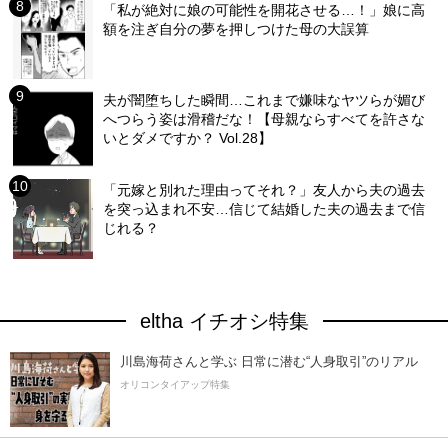
「私が絶対に娘の可能性を開花させる…！」娘に高
額を注ぎ自分の夢を押しつけた母の大誤算
夫が闇堕ちした瞬間…これまで嫌味なヤツらが媚び
へつらう姿は滑稽だな！【母親ならすべてを許さな
いとダメですか？ Vol.28】
「元嫁と別れた理由ってそれ？」友人から夫の過去
を突っ込まれ不安…信じて結婚した夫の過去まで信
じれる？
eltha イチオシ特集
川島海荷さんと学ぶ 日常に潜む“人身取引”のリアル
オリコンタイアップ特集