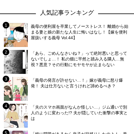
人気記事ランキング
義母の便利屋を卒業してノーストレス！ 離婚から始
まる妻と娘の新たな人生に悔いはなし！【嫁を便利
屋扱いする義母 Vol.44】
「あら、ごめんなさいね？」って絶対悪いと思って
ないでしょ…！ 私の畑に平然と踏み入る隣人…無
視？悪意？その行動にモヤモヤが止まらない
「義母の発言が許せない…！」嫁が義母に怒り爆
発！ 夫は仕方ないと言うけれど諦めるべき？
「夫のスマホ画面がなんか怪しい…」ジム通いで別
人のように変わった!? 夫が隠していた衝撃の事実と
は