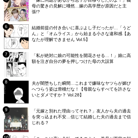
「嫁に問題があるから息子が目移りしたのよ！」義
母の驚きの見解に唖然…嫁の高学歴が原因だと主
張!?
結婚前提の付き合いに喜ぶよし子だったが…「うど
ん」と「オムライス」から始まる小さな違和感【あ
なたが理解できません Vol.5】
「私が絶対に娘の可能性を開花させる…！」娘に高
額を注ぎ自分の夢を押しつけた母の大誤算
夫が闇堕ちした瞬間…これまで嫌味なヤツらが媚び
へつらう姿は滑稽だな！【母親ならすべてを許さな
いとダメですか？ Vol.28】
「元嫁と別れた理由ってそれ？」友人から夫の過去
を突っ込まれ不安…信じて結婚した夫の過去まで信
じれる？