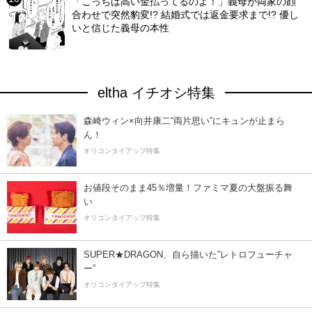
「こっちは高い金払ってるのよ！」義母が両家の顔
合わせで突然豹変!? 結婚式では返金要求まで!? 優し
いと信じた義母の本性
eltha イチオシ特集
森崎ウィン×向井康二“両片思い”にキュンが止まら
ん！
オリコンタイアップ特集
お値段そのまま45％増量！ファミマ夏の大盤振る舞
い
オリコンタイアップ特集
SUPER★DRAGON、自ら描いた”レトロフューチャ
ー”
オリコンタイアップ特集