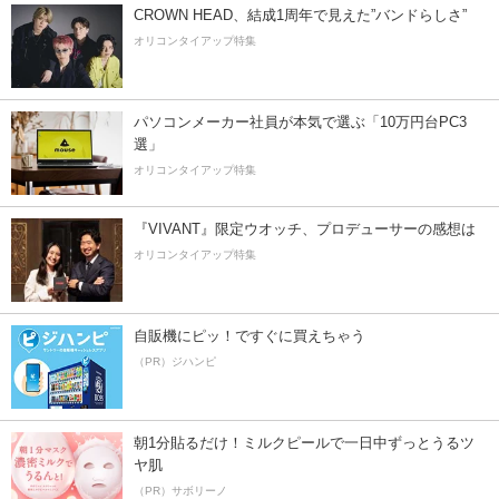
CROWN HEAD、結成1周年で見えた”バンドらしさ”
オリコンタイアップ特集
パソコンメーカー社員が本気で選ぶ「10万円台PC3
選」
オリコンタイアップ特集
『VIVANT』限定ウオッチ、プロデューサーの感想は
オリコンタイアップ特集
自販機にピッ！ですぐに買えちゃう
（PR）ジハンピ
朝1分貼るだけ！ミルクピールで一日中ずっとうるツ
ヤ肌
（PR）サボリーノ