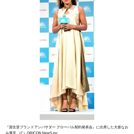
『資生堂ブランドアンバサダー グローバル契約発表会』に出席した大坂なお
み選手 （C）ORICON NewS inc.