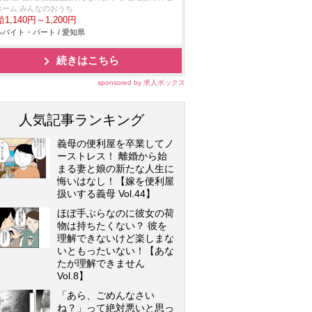
ホーム みんなのおうち
1,140円～1,200円
バイト・パート / 愛知県
続きはこちら
sponsored by 求人ボックス
人気記事ランキング
義母の便利屋を卒業してノ
ーストレス！ 離婚から始
まる妻と娘の新たな人生に
悔いはなし！【嫁を便利屋
扱いする義母 Vol.44】
ほぼ手ぶらなのに彼女の荷
物は持ちたくない？ 彼を
理解できないけど楽しまな
いともったいない！【あな
たが理解できません
Vol.8】
「あら、ごめんなさい
ね？」って絶対悪いと思っ