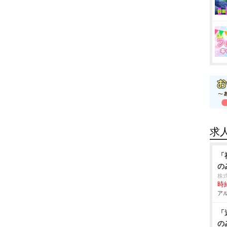
求
「
の
株
時給
アル
「
の