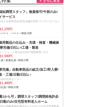
人特集
さらに見る
福祉調理スタッフ」無資格可/午前のみ/
イサービス
療法人社団村田会/村田会藤沢本町 デイサービスセン
ー
1,225円
バイト・パート / 神奈川県
築用製品の仕込み・充填・検査・機械操
/寮完備/日払い/工場・製造
Tエージェント株式会社AGT南関東第二CU
1,500円
員 / 派遣社員 / 神奈川県
寮完備」自動車部品の組立/加工/即入寮/
造・工場/日勤/日払い
式会社京栄センター
1,400円
社員 / 神奈川県
週1から可」調理スタッフ/調理師免許必
/日勤のみ/住宅型有料老人ホーム
同会社高齢者福祉施設みんなのおうち/住宅型有料老