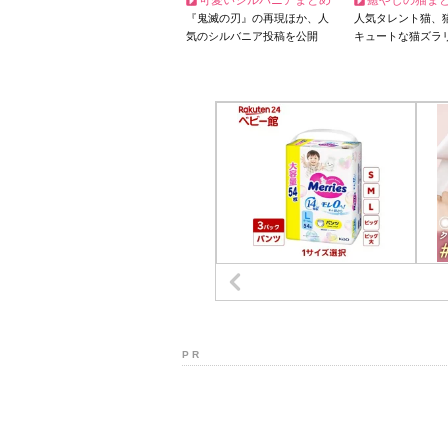
可愛いシルバニアまとめ
癒やしの猫ま
『鬼滅の刃』の再現ほか、人
人気タレント猫、
気のシルバニア投稿を公開
キュートな猫ズラ
P R