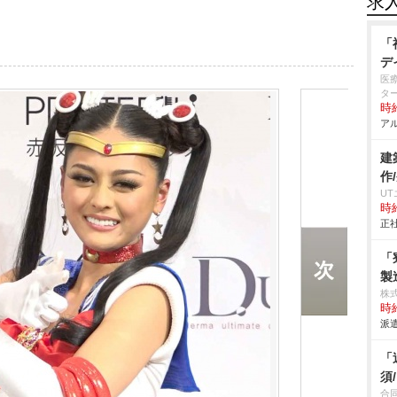
求
「
デ
医
タ
時給
アル
建
作
U
時給
正社
「
製
株
時給
派遣
「
須
合