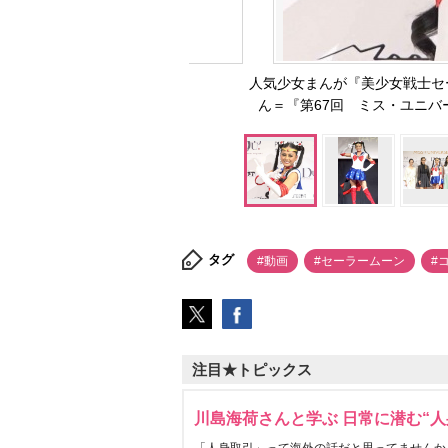
人気少女まんが『美少女戦士セ
ん＝『第67回 ミス・ユニバース2
タグ
#動画
#セーラームーン
#
注目★トピックス
川島海荷さんと学ぶ 日常に潜む“人