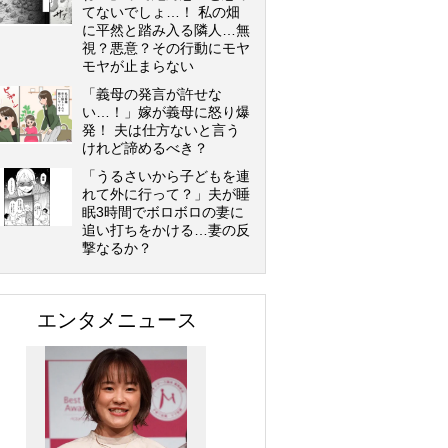
てないでしょ…！ 私の畑
に平然と踏み入る隣人…無
視？悪意？その行動にモヤ
モヤが止まらない
「義母の発言が許せな
い…！」嫁が義母に怒り爆
発！ 夫は仕方ないと言う
けれど諦めるべき？
「うるさいから子どもを連
れて外に行って？」夫が睡
眠3時間でボロボロの妻に
追い打ちをかける…妻の反
撃なるか？
エンタメニュース