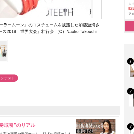
人
時給
アル
ーラームーン』のコスチュームを披露した加藤遊海さ
018 世界大会』壮行会 （C）Naoko Takeuchi
コンテスト
身取引”のリアル