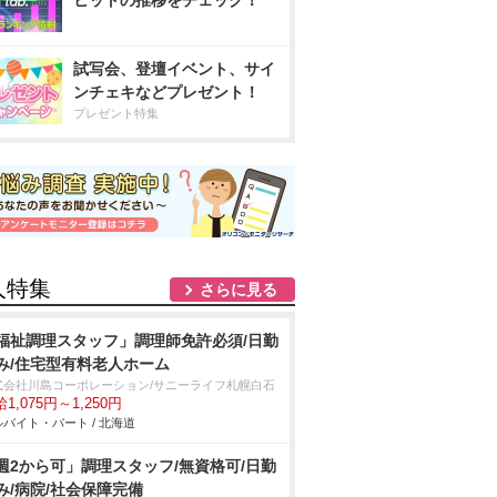
ヒットの推移をチェック！
試写会、登壇イベント、サイ
ンチェキなどプレゼント！
プレゼント特集
人特集
さらに見る
福祉調理スタッフ」調理師免許必須/日勤
み/住宅型有料老人ホーム
式会社川島コーポレーション/サニーライフ札幌白石
1,075円～1,250円
バイト・パート / 北海道
週2から可」調理スタッフ/無資格可/日勤
み/病院/社会保障完備