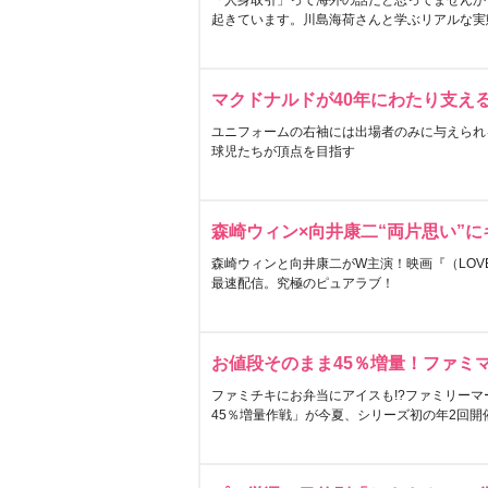
「人身取引」って海外の話だと思ってませんか
起きています。川島海荷さんと学ぶリアルな実
マクドナルドが40年にわたり支え
ユニフォームの右袖には出場者のみに与えられ
球児たちが頂点を目指す
森崎ウィン×向井康二“両片思い”
森崎ウィンと向井康二がW主演！映画『（LOVE S
最速配信。究極のピュアラブ！
お値段そのまま45％増量！ファミ
ファミチキにお弁当にアイスも!?ファミリーマ
45％増量作戦」が今夏、シリーズ初の年2回開