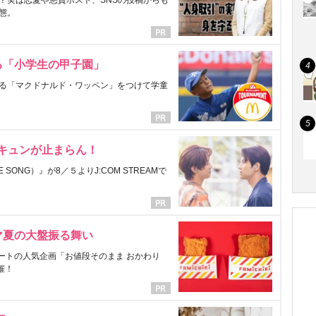
？実は恋愛や悪質ホスト、SNSの投稿からも
態。
る「小学生の甲子園」
る「マクドナルド・ワッペン」をつけて学童
にキュンが止まらん！
ONG）』が8／５よりJ:COM STREAMで
マ夏の大盤振る舞い
ートの人気企画「お値段そのまま おかわり
催！