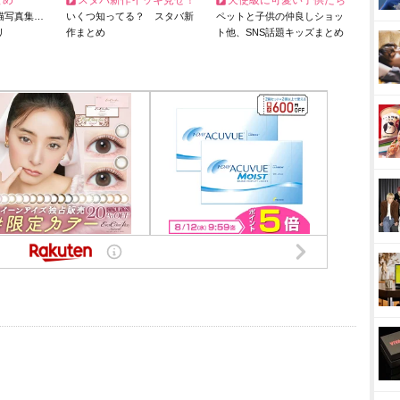
とめ
スタバ新作イッキ見せ！
天使級に可愛い子供たち
猫写真集…
いくつ知ってる？ スタバ新
ペットと子供の仲良しショッ
リ
作まとめ
ト他、SNS話題キッズまとめ