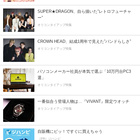
SUPER★DRAGON、自ら描いた”レトロフューチャ
ー”
オリコンタイアップ特集
CROWN HEAD、結成1周年で見えた”バンドらしさ”
オリコンタイアップ特集
パソコンメーカー社員が本気で選ぶ「10万円台PC3
選」
オリコンタイアップ特集
一番似合う登場人物は…『VIVANT』限定ウオッチ
オリコンタイアップ特集
自販機にピッ！ですぐに買えちゃう
（PR）ジハンピ