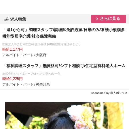
さらに見る
求人特集
「週1から可」調理スタッフ/調理師免許必須/日勤のみ/看護小規模多
機能型居宅介護/社会保障完備
医療法人やまどり医院/看護小規模多機能型居宅介護やまどり
時給1,177円
アルバイト・パート / 大阪府
「福祉調理スタッフ」無資格可/シフト相談可/住宅型有料老人ホーム
株式会社ジョイ&ホープ/オハナの家Hale一色
時給1,225円
アルバイト・パート / 神奈川県
sponsored by 求人ボックス