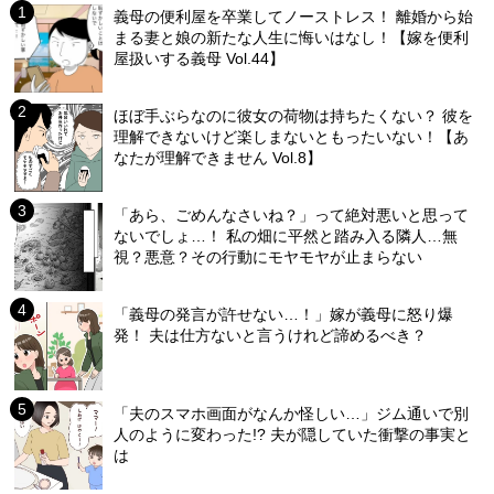
義母の便利屋を卒業してノーストレス！ 離婚から始
まる妻と娘の新たな人生に悔いはなし！【嫁を便利
屋扱いする義母 Vol.44】
ほぼ手ぶらなのに彼女の荷物は持ちたくない？ 彼を
理解できないけど楽しまないともったいない！【あ
なたが理解できません Vol.8】
「あら、ごめんなさいね？」って絶対悪いと思って
ないでしょ…！ 私の畑に平然と踏み入る隣人…無
視？悪意？その行動にモヤモヤが止まらない
「義母の発言が許せない…！」嫁が義母に怒り爆
発！ 夫は仕方ないと言うけれど諦めるべき？
「夫のスマホ画面がなんか怪しい…」ジム通いで別
人のように変わった!? 夫が隠していた衝撃の事実と
は