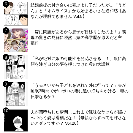
結婚前提の付き合いに喜ぶよし子だったが…「うど
ん」と「オムライス」から始まる小さな違和感【あ
なたが理解できません Vol.5】
「嫁に問題があるから息子が目移りしたのよ！」義
母の驚きの見解に唖然…嫁の高学歴が原因だと主
張!?
「私が絶対に娘の可能性を開花させる…！」娘に高
額を注ぎ自分の夢を押しつけた母の大誤算
「うるさいから子どもを連れて外に行って？」夫が
睡眠3時間でボロボロの妻に追い打ちをかける…妻の
反撃なるか？
夫が闇堕ちした瞬間…これまで嫌味なヤツらが媚び
へつらう姿は滑稽だな！【母親ならすべてを許さな
いとダメですか？ Vol.28】