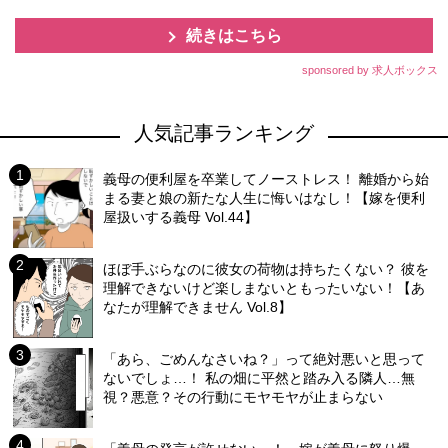
続きはこちら
sponsored by 求人ボックス
人気記事ランキング
義母の便利屋を卒業してノーストレス！ 離婚から始
まる妻と娘の新たな人生に悔いはなし！【嫁を便利
屋扱いする義母 Vol.44】
ほぼ手ぶらなのに彼女の荷物は持ちたくない？ 彼を
理解できないけど楽しまないともったいない！【あ
なたが理解できません Vol.8】
「あら、ごめんなさいね？」って絶対悪いと思って
ないでしょ…！ 私の畑に平然と踏み入る隣人…無
視？悪意？その行動にモヤモヤが止まらない