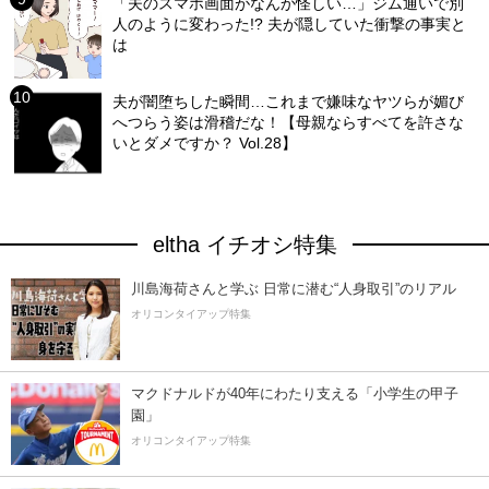
「夫のスマホ画面がなんか怪しい…」ジム通いで別
人のように変わった!? 夫が隠していた衝撃の事実と
は
夫が闇堕ちした瞬間…これまで嫌味なヤツらが媚び
へつらう姿は滑稽だな！【母親ならすべてを許さな
いとダメですか？ Vol.28】
eltha イチオシ特集
川島海荷さんと学ぶ 日常に潜む“人身取引”のリアル
オリコンタイアップ特集
マクドナルドが40年にわたり支える「小学生の甲子
園」
オリコンタイアップ特集