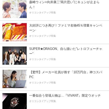
森崎ウィン×向井康二“両片思い”にキュンが止まら
ん！
オリコンタイアップ特集
大好評につき再び！ファミマ名物45％増量キャンペ
ーン
オリコンタイアップ特集
SUPER★DRAGON、自ら描いた”レトロフューチャ
ー”
オリコンタイアップ特集
【驚愕】メーカー社員が推す「10万円台」神コスパ
PC
オリコンタイアップ特集
一番似合う登場人物は…『VIVANT』限定ウオッチ
オリコンタイアップ特集