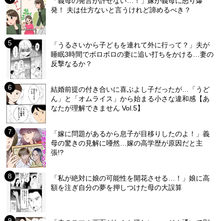
「義母の発言が許せない…！」嫁が義母に怒り爆
発！ 夫は仕方ないと言うけれど諦めるべき？
「うるさいから子どもを連れて外に行って？」夫が
睡眠3時間でボロボロの妻に追い打ちをかける…妻の
反撃なるか？
結婚前提の付き合いに喜ぶよし子だったが…「うど
ん」と「オムライス」から始まる小さな違和感【あ
なたが理解できません Vol.5】
「嫁に問題があるから息子が目移りしたのよ！」義
母の驚きの見解に唖然…嫁の高学歴が原因だと主
張!?
「私が絶対に娘の可能性を開花させる…！」娘に高
額を注ぎ自分の夢を押しつけた母の大誤算