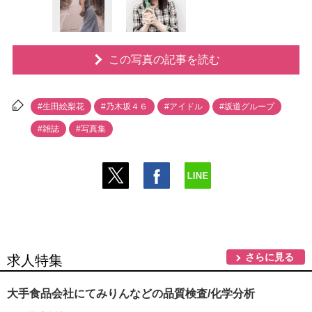
この写真の記事を読む
#生田絵梨花
#乃木坂４６
#アイドル
#坂道グループ
#雑誌
#写真集
さらに見る
求人特集
大手食品会社にてみりんなどの品質検査/化学分析