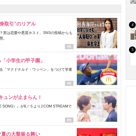
身取引”のリアル
？実は恋愛や悪質ホスト、SNSの投稿からも
態。
る「小学生の甲子園」
る「マクドナルド・ワッペン」をつけて学童
にキュンが止まらん！
ONG）』が8／５よりJ:COM STREAMで
マ夏の大盤振る舞い