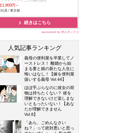
ビノメディアテクニカル株式会社
1,800円～
社員 / 東京都
続きはこちら
sponsored by 求人ボックス
人気記事ランキング
義母の便利屋を卒業してノ
ーストレス！ 離婚から始
まる妻と娘の新たな人生に
悔いはなし！【嫁を便利屋
扱いする義母 Vol.44】
ほぼ手ぶらなのに彼女の荷
物は持ちたくない？ 彼を
理解できないけど楽しまな
いともったいない！【あな
たが理解できません
Vol.8】
「あら、ごめんなさい
ね？」って絶対悪いと思っ