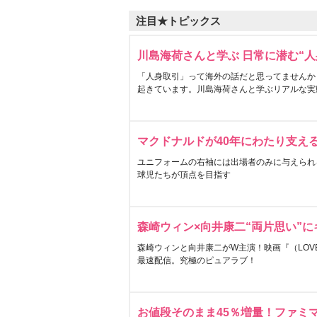
注目★トピックス
川島海荷さんと学ぶ 日常に潜む“人
「人身取引」って海外の話だと思ってませんか
起きています。川島海荷さんと学ぶリアルな実
マクドナルドが40年にわたり支え
ユニフォームの右袖には出場者のみに与えられ
球児たちが頂点を目指す
森崎ウィン×向井康二“両片思い”
森崎ウィンと向井康二がW主演！映画『（LOVE S
最速配信。究極のピュアラブ！
お値段そのまま45％増量！ファミ