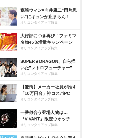
森崎ウィン×向井康二“両片思
い”にキュンが止まらん！
オリコンタイアップ特集
大好評につき再び！ファミマ
名物45％増量キャンペーン
オリコンタイアップ特集
SUPER★DRAGON、自ら描
いた”レトロフューチャー”
オリコンタイアップ特集
【驚愕】メーカー社員が推す
「10万円台」神コスパPC
オリコンタイアップ特集
一番似合う登場人物は…
『VIVANT』限定ウオッチ
オリコンタイアップ特集