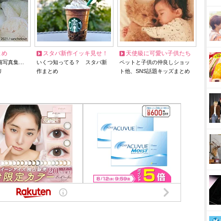
とめ
スタバ新作イッキ見せ！
天使級に可愛い子供たち
猫写真集…
いくつ知ってる？ スタバ新
ペットと子供の仲良しショッ
リ
作まとめ
ト他、SNS話題キッズまとめ