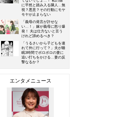
てないでしょ…！ 私の畑
に平然と踏み入る隣人…無
視？悪意？その行動にモヤ
モヤが止まらない
「義母の発言が許せな
い…！」嫁が義母に怒り爆
発！ 夫は仕方ないと言う
けれど諦めるべき？
「うるさいから子どもを連
れて外に行って？」夫が睡
眠3時間でボロボロの妻に
追い打ちをかける…妻の反
撃なるか？
エンタメニュース