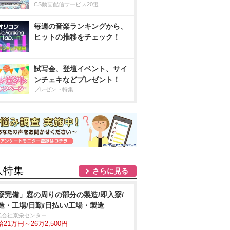
CS動画配信サービス20選
毎週の音楽ランキングから、
ヒットの推移をチェック！
試写会、登壇イベント、サイ
ンチェキなどプレゼント！
プレゼント特集
人特集
さらに見る
寮完備」窓の周りの部分の製造/即入寮/
造・工場/日勤/日払い/工場・製造
式会社京栄センター
21万円～26万2,500円