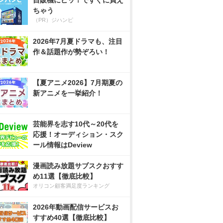
自販機にピッ！ですぐに買え
ちゃう
（PR）ジハンピ
2026年7月夏ドラマも、注目
作＆話題作が勢ぞろい！
【夏アニメ2026】7月期夏の
新アニメを一挙紹介！
芸能界を志す10代～20代を
応援！オーディション・スク
ール情報はDeview
漫画読み放題サブスクおすす
め11選【徹底比較】
オリコン顧客満足度ランキング
2026年動画配信サービスお
すすめ40選【徹底比較】