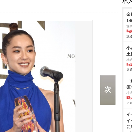
求
金
1
株
時給
派遣
小
土
株
時給
派遣
「
須
株
時給
アル
イ
イ
に