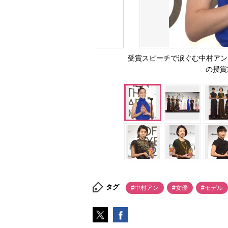
受賞スピーチで涙ぐむ中村アン＝『VOG
の授賞式
タグ
#中村アン
#女優
#モデル