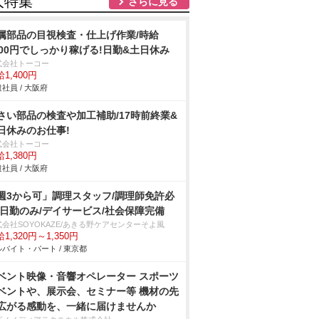
人特集
さらに見る
属部品の目視検査・仕上げ作業/時給
400円でしっかり稼げる!日勤&土日休み
式会社トーコー
1,400円
社員 / 大阪府
さい部品の検査や加工補助/17時前終業&
日休みのお仕事!
式会社トーコー
1,380円
社員 / 大阪府
週3から可」調理スタッフ/調理師免許必
/日勤のみ/デイサービス/社会保障完備
式会社SOYOKAZE/あきる野ケアセンターそよ風
1,320円～1,350円
バイト・パート / 東京都
ベント映像・音響オペレーター スポーツ
ベントや、展示会、セミナー等 機材の先
広がる感動を、一緒に届けませんか