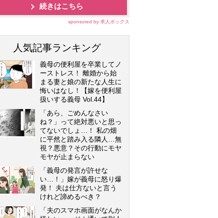
続きはこちら
sponsored by 求人ボックス
人気記事ランキング
義母の便利屋を卒業してノ
ーストレス！ 離婚から始
まる妻と娘の新たな人生に
悔いはなし！【嫁を便利屋
扱いする義母 Vol.44】
「あら、ごめんなさい
ね？」って絶対悪いと思っ
てないでしょ…！ 私の畑
に平然と踏み入る隣人…無
視？悪意？その行動にモヤ
モヤが止まらない
「義母の発言が許せな
い…！」嫁が義母に怒り爆
発！ 夫は仕方ないと言う
けれど諦めるべき？
「夫のスマホ画面がなんか