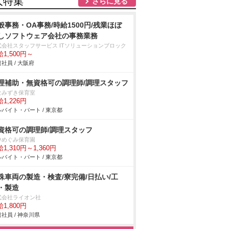
人特集
さらに見る
般事務・OA事務/時給1500円/残業ほぼ
しソフトウェア会社の事務業務
式会社スタッフサービス ITソリューションブロック
1,500円～
社員 / 大阪府
理補助・無資格可の調理師/調理スタッフ
なみずき保育室
1,226円
バイト・パート / 東京都
資格可の調理師/調理スタッフ
中めぐみ保育園
1,310円～1,360円
バイト・パート / 東京都
殊車両の製造・検査/寮完備/日払い/工
・製造
式会社ライオン社
1,800円
社員 / 神奈川県