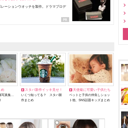
ラボレーションウオッチを製作。ドラマプロデ
とめ
スタバ新作イッキ見せ！
天使級に可愛い子供たち
猫写真集…
いくつ知ってる？ スタバ新
ペットと子供の仲良しショッ
リ
作まとめ
ト他、SNS話題キッズまとめ