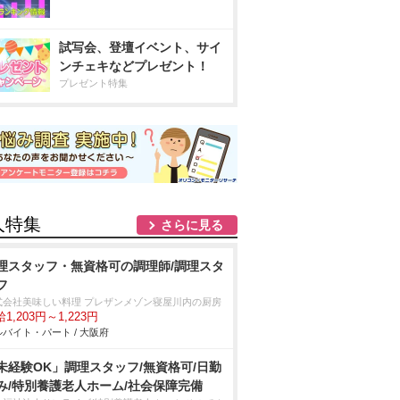
試写会、登壇イベント、サイ
ンチェキなどプレゼント！
プレゼント特集
人特集
さらに見る
理スタッフ・無資格可の調理師/調理スタ
フ
式会社美味しい料理 プレザンメゾン寝屋川内の厨房
1,203円～1,223円
バイト・パート / 大阪府
未経験OK」調理スタッフ/無資格可/日勤
み/特別養護老人ホーム/社会保障完備