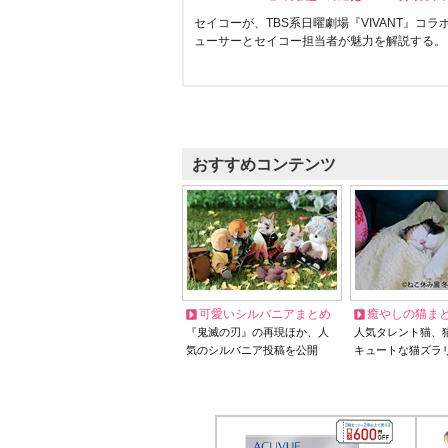
セイコーが、TBS系日曜劇場『VIVANT』コ
ューサーとセイコー担当者が魅力を解説する。
おすすめコンテンツ
可愛いシルバニアまとめ
癒やしの猫ま
『鬼滅の刃』の再現ほか、人
人気タレント猫、
気のシルバニア投稿を公開
キュートな猫ズラ