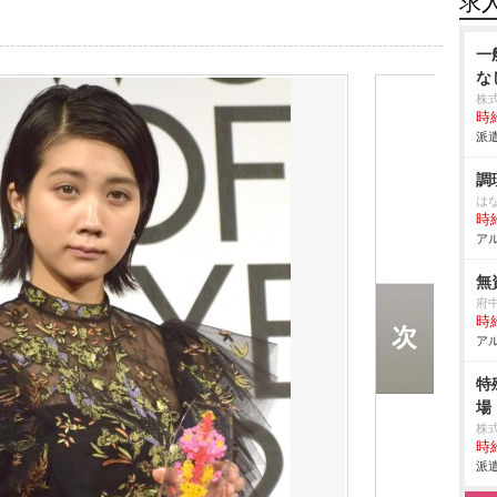
求
一
な
株
時給
派遣
調
は
時給
アル
無
府
時給
アル
特
場
株
時給
派遣