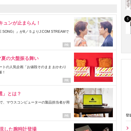
にキュンが止まらん！
ONG）』が8／５よりJ:COM STREAMで
マ夏の大盤振る舞い
ートの人気企画「お値段そのまま おかわり
催！
選」とは？
で、マウスコンピューターの製品担当者が用
登
表現した腕時計登場