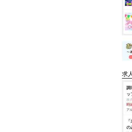
求
調
ッ
株
時給
アル
「
の