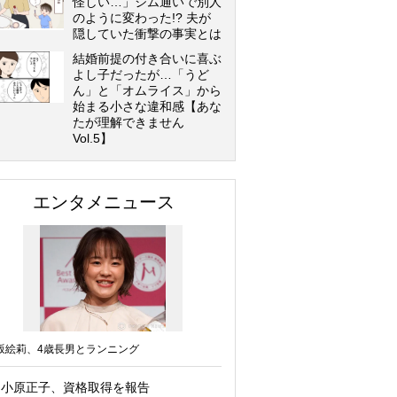
怪しい…」ジム通いで別人
のように変わった!? 夫が
隠していた衝撃の事実とは
結婚前提の付き合いに喜ぶ
よし子だったが…「うど
ん」と「オムライス」から
始まる小さな違和感【あな
たが理解できません
Vol.5】
エンタメニュース
坂絵莉、4歳長男とランニング
小原正子、資格取得を報告