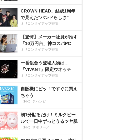
CROWN HEAD、結成1周年
で見えた”バンドらしさ”
オリコンタイアップ特集
【驚愕】メーカー社員が推す
「10万円台」神コスパPC
オリコンタイアップ特集
一番似合う登場人物は…
『VIVANT』限定ウオッチ
オリコンタイアップ特集
自販機にピッ！ですぐに買え
ちゃう
（PR）ジハンピ
朝1分貼るだけ！ミルクピー
ルで一日中ずっとうるツヤ肌
（PR）サボリーノ