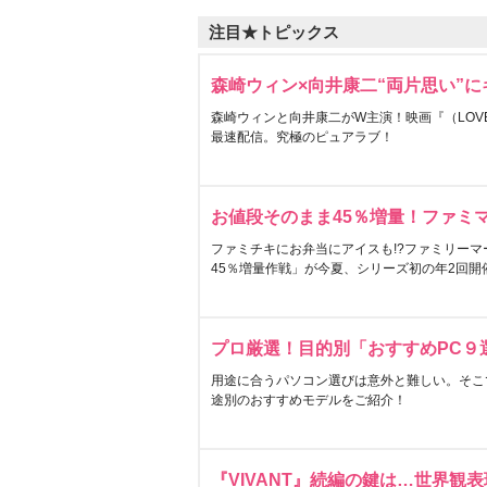
注目★トピックス
森崎ウィン×向井康二“両片思い”
森崎ウィンと向井康二がW主演！映画『（LOVE S
最速配信。究極のピュアラブ！
お値段そのまま45％増量！ファミ
ファミチキにお弁当にアイスも!?ファミリーマ
45％増量作戦」が今夏、シリーズ初の年2回開
プロ厳選！目的別「おすすめPC９
用途に合うパソコン選びは意外と難しい。そこ
途別のおすすめモデルをご紹介！
『VIVANT』続編の鍵は…世界観