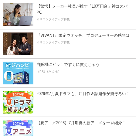
【驚愕】メーカー社員が推す「10万円台」神コスパ
PC
オリコンタイアップ特集
『VIVANT』限定ウオッチ、プロデューサーの感想は
オリコンタイアップ特集
自販機にピッ！ですぐに買えちゃう
（PR）ジハンピ
2026年7月夏ドラマも、注目作＆話題作が勢ぞろい！
【夏アニメ2026】7月期夏の新アニメを一挙紹介！