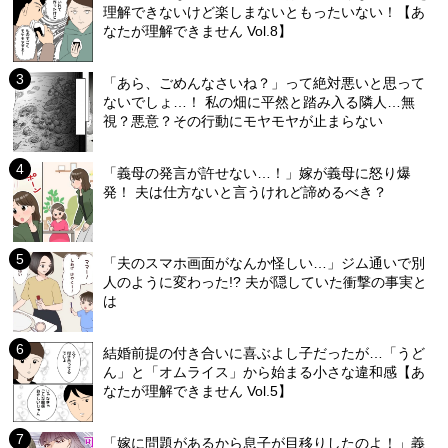
理解できないけど楽しまないともったいない！【あ
なたが理解できません Vol.8】
「あら、ごめんなさいね？」って絶対悪いと思って
ないでしょ…！ 私の畑に平然と踏み入る隣人…無
視？悪意？その行動にモヤモヤが止まらない
「義母の発言が許せない…！」嫁が義母に怒り爆
発！ 夫は仕方ないと言うけれど諦めるべき？
「夫のスマホ画面がなんか怪しい…」ジム通いで別
人のように変わった!? 夫が隠していた衝撃の事実と
は
結婚前提の付き合いに喜ぶよし子だったが…「うど
ん」と「オムライス」から始まる小さな違和感【あ
なたが理解できません Vol.5】
「嫁に問題があるから息子が目移りしたのよ！」義