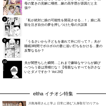
母の驚きの見解に唖然…嫁の高学歴が原因だと主
張!?
「私が絶対に娘の可能性を開花させる…！」娘に高
額を注ぎ自分の夢を押しつけた母の大誤算
「うるさいから子どもを連れて外に行って？」夫が
睡眠3時間でボロボロの妻に追い打ちをかける…妻の
反撃なるか？
夫が闇堕ちした瞬間…これまで嫌味なヤツらが媚び
へつらう姿は滑稽だな！【母親ならすべてを許さな
いとダメですか？ Vol.28】
eltha イチオシ特集
川島海荷さんと学ぶ 日常に潜む“人身取引”のリアル