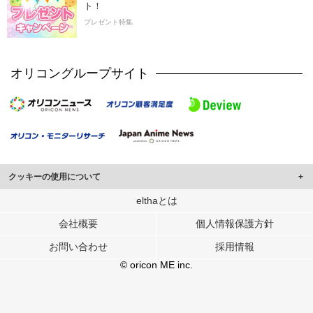
ト！
プレゼント特集
オリコングループサイト
クッキーの使用について
このサイトでは Cookie を使用して、ユーザーに合わせたコンテンツや広告の
elthaとは
表示、ソーシャル メディア機能の提供、広告の表示回数やクリック数の測定を
会社概要
個人情報保護方針
行っています。
また、ユーザーによるサイトの利用状況についても情報を収集し、ソーシャル
お問い合わせ
採用情報
メディアや広告配信、データ解析の各パートナーに提供しています。
各パートナーは、この情報とユーザーが各パートナーに提供した他の情報や、
© oricon ME inc.
ユーザーが各パートナーのサービスを使用したときに収集した他の情報を組み
合わせて使用することがあります。