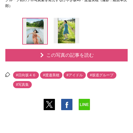
グループ初のソロ写真集を発売するけやき坂46・渡邉美穂（撮影：細居幸次
郎）
この写真の記事を読む
#日向坂４６
#渡邉美穂
#アイドル
#坂道グループ
#写真集