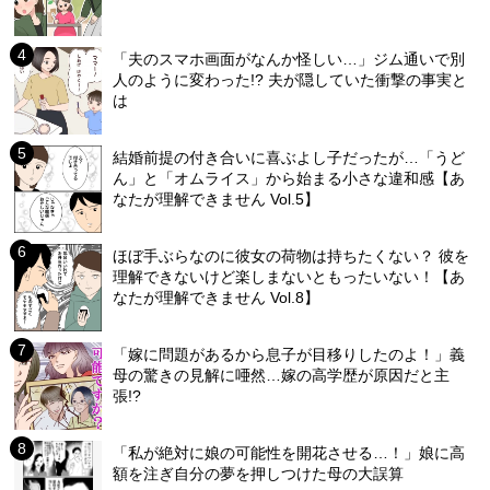
「夫のスマホ画面がなんか怪しい…」ジム通いで別
人のように変わった!? 夫が隠していた衝撃の事実と
は
結婚前提の付き合いに喜ぶよし子だったが…「うど
ん」と「オムライス」から始まる小さな違和感【あ
なたが理解できません Vol.5】
ほぼ手ぶらなのに彼女の荷物は持ちたくない？ 彼を
理解できないけど楽しまないともったいない！【あ
なたが理解できません Vol.8】
「嫁に問題があるから息子が目移りしたのよ！」義
母の驚きの見解に唖然…嫁の高学歴が原因だと主
張!?
「私が絶対に娘の可能性を開花させる…！」娘に高
額を注ぎ自分の夢を押しつけた母の大誤算