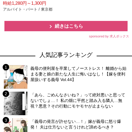
時給1,280円～1,300円
アルバイト・パート / 東京都
続きはこちら
sponsored by 求人ボックス
人気記事ランキング
義母の便利屋を卒業してノーストレス！ 離婚から始
まる妻と娘の新たな人生に悔いはなし！【嫁を便利
屋扱いする義母 Vol.44】
「あら、ごめんなさいね？」って絶対悪いと思って
ないでしょ…！ 私の畑に平然と踏み入る隣人…無
視？悪意？その行動にモヤモヤが止まらない
「義母の発言が許せない…！」嫁が義母に怒り爆
発！ 夫は仕方ないと言うけれど諦めるべき？