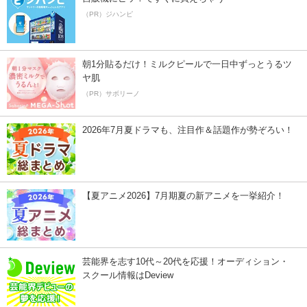
（PR）ジハンピ
朝1分貼るだけ！ミルクピールで一日中ずっとうるツ
ヤ肌
（PR）サボリーノ
2026年7月夏ドラマも、注目作＆話題作が勢ぞろい！
【夏アニメ2026】7月期夏の新アニメを一挙紹介！
芸能界を志す10代～20代を応援！オーディション・
スクール情報はDeview