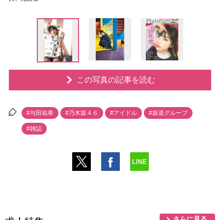
この写真の記事を読む
#与田祐希
#乃木坂４６
#アイドル
#坂道グループ
#雑誌
さらに見る