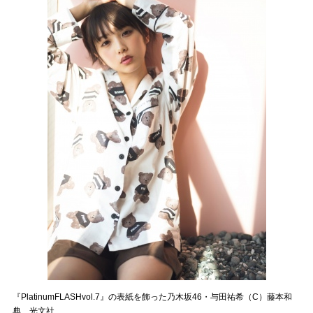
『PlatinumFLASHvol.7』の表紙を飾った乃木坂46・与田祐希（C）藤本和
典、光文社