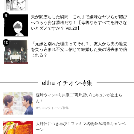
夫が闇堕ちした瞬間…これまで嫌味なヤツらが媚び
へつらう姿は滑稽だな！【母親ならすべてを許さな
いとダメですか？ Vol.28】
「元嫁と別れた理由ってそれ？」友人から夫の過去
を突っ込まれ不安…信じて結婚した夫の過去まで信
じれる？
eltha イチオシ特集
森崎ウィン×向井康二“両片思い”にキュンが止まら
ん！
オリコンタイアップ特集
大好評につき再び！ファミマ名物45％増量キャンペ
ーン