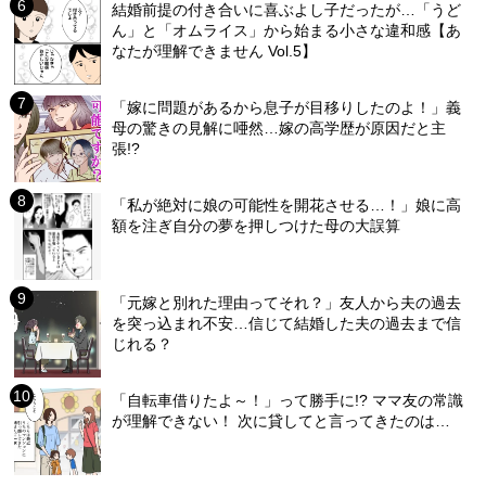
結婚前提の付き合いに喜ぶよし子だったが…「うど
ん」と「オムライス」から始まる小さな違和感【あ
なたが理解できません Vol.5】
「嫁に問題があるから息子が目移りしたのよ！」義
母の驚きの見解に唖然…嫁の高学歴が原因だと主
張!?
「私が絶対に娘の可能性を開花させる…！」娘に高
額を注ぎ自分の夢を押しつけた母の大誤算
「元嫁と別れた理由ってそれ？」友人から夫の過去
を突っ込まれ不安…信じて結婚した夫の過去まで信
じれる？
「自転車借りたよ～！」って勝手に!? ママ友の常識
が理解できない！ 次に貸してと言ってきたのは…