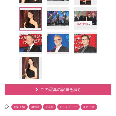
この写真の記事を読む
#菜々緒
#映画
#洋画
#ディズニー
#アニメ