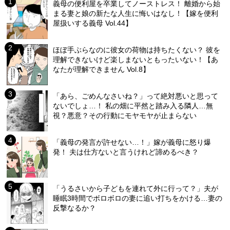
義母の便利屋を卒業してノーストレス！ 離婚から始
まる妻と娘の新たな人生に悔いはなし！【嫁を便利
屋扱いする義母 Vol.44】
ほぼ手ぶらなのに彼女の荷物は持ちたくない？ 彼を
理解できないけど楽しまないともったいない！【あ
なたが理解できません Vol.8】
「あら、ごめんなさいね？」って絶対悪いと思って
ないでしょ…！ 私の畑に平然と踏み入る隣人…無
視？悪意？その行動にモヤモヤが止まらない
「義母の発言が許せない…！」嫁が義母に怒り爆
発！ 夫は仕方ないと言うけれど諦めるべき？
「うるさいから子どもを連れて外に行って？」夫が
睡眠3時間でボロボロの妻に追い打ちをかける…妻の
反撃なるか？