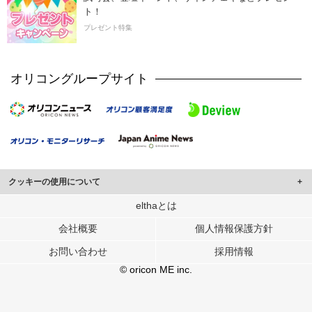
ト！
プレゼント特集
オリコングループサイト
クッキーの使用について
このサイトでは Cookie を使用して、ユーザーに合わせたコンテンツや広告の
elthaとは
表示、ソーシャル メディア機能の提供、広告の表示回数やクリック数の測定を
会社概要
個人情報保護方針
行っています。
また、ユーザーによるサイトの利用状況についても情報を収集し、ソーシャル
お問い合わせ
採用情報
メディアや広告配信、データ解析の各パートナーに提供しています。
各パートナーは、この情報とユーザーが各パートナーに提供した他の情報や、
© oricon ME inc.
ユーザーが各パートナーのサービスを使用したときに収集した他の情報を組み
合わせて使用することがあります。