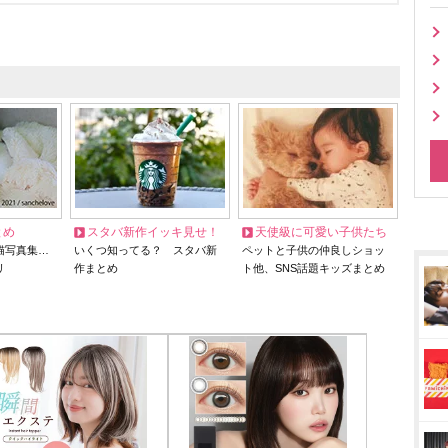
とめ
スタバ新作イッキ見せ！
天使級に可愛い子供たち
猫写真集…
いくつ知ってる？ スタバ新
ペットと子供の仲良しショッ
リ
作まとめ
ト他、SNS話題キッズまとめ