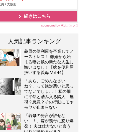
員 / 大阪府
続きはこちら
sponsored by 求人ボックス
人気記事ランキング
義母の便利屋を卒業してノ
ーストレス！ 離婚から始
まる妻と娘の新たな人生に
悔いはなし！【嫁を便利屋
扱いする義母 Vol.44】
「あら、ごめんなさい
ね？」って絶対悪いと思っ
てないでしょ…！ 私の畑
に平然と踏み入る隣人…無
視？悪意？その行動にモヤ
モヤが止まらない
「義母の発言が許せな
い…！」嫁が義母に怒り爆
発！ 夫は仕方ないと言う
けれど諦めるべき？