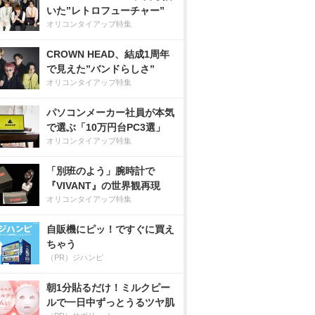
いた”レトロフューチャー”
オリコンタイアップ特集
CROWN HEAD、結成1周年
で見えた”バンドらしさ”
オリコンタイアップ特集
パソコンメーカー社員が本気
で選ぶ「10万円台PC3選」
オリコンタイアップ特集
「別班のよう」腕時計で
『VIVANT』の世界観再現
オリコンタイアップ特集
自販機にピッ！ですぐに買え
ちゃう
（PR）ジハンピ
朝1分貼るだけ！ミルクピー
ルで一日中ずっとうるツヤ肌