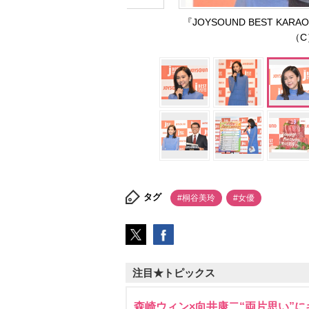
『JOYSOUND BEST KAR
（C）
タグ
#桐谷美玲
#女優
注目★トピックス
森崎ウィン×向井康二“両片思い”