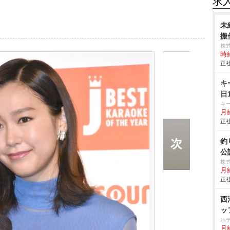
求
未
搬作
株
時給
正社
キ
日
キ
月給
正社
釣
公
株
月給
正社
西
ッ
ホ
月給