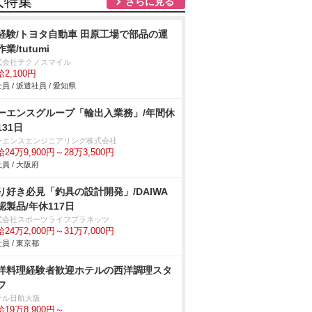
人特集
さらに見る
経験/トヨタ自動車 田原工場で部品の運
業/tutumi
式会社テクノスマイル
2,100円
員 / 派遣社員 / 愛知県
ーエンスグループ「輸出入業務」/年間休
131日
ーエンスエンジニアリング株式会社
24万9,900円～28万3,500円
員 / 大阪府
り好き必見「釣具の設計開発」/DAIWA
認製品/年休117日
式会社スポーツライフプラネッツ
24万2,000円～31万7,000円
員 / 東京都
洋料理経験者歓迎ホテルの西洋調理スタ
フ
テル日航大阪
19万8,900円～