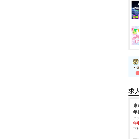
求
東
年
ク
年
正社