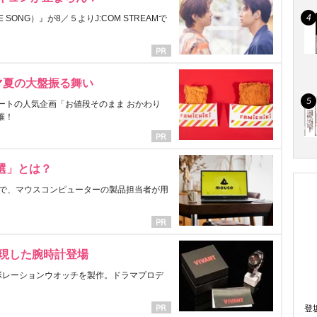
ONG）』が8／５よりJ:COM STREAMで
マ夏の大盤振る舞い
ートの人気企画「お値段そのまま おかわり
催！
選」とは？
で、マウスコンピューターの製品担当者が用
表現した腕時計登場
ラボレーションウオッチを製作。ドラマプロデ
登