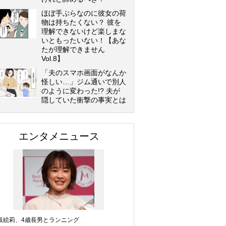
ほぼ手ぶらなのに彼女の荷
物は持ちたくない？ 彼を
理解できないけど楽しまな
いともったいない！【あな
たが理解できません
Vol.8】
「夫のスマホ画面がなんか
怪しい…」ジム通いで別人
のように変わった!? 夫が
隠していた衝撃の事実とは
エンタメニュース
坂絵莉、4歳長男とランニング