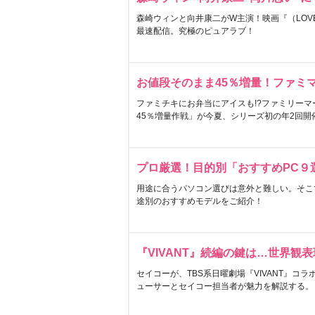
森崎ウィンと向井康二がW主演！映画『（LOVE S
最速配信。究極のピュアラブ！
お値段そのまま45％増量！ファミ
ファミチキにお弁当にアイスも!?ファミリーマ
45％増量作戦」が今夏、シリーズ初の年2回開
プロ厳選！目的別「おすすめPC９
用途に合うパソコン選びは意外と難しい。そこ
途別のおすすめモデルをご紹介！
『VIVANT』続編の鍵は…世界観
セイコーが、TBS系日曜劇場『VIVANT』コ
ューサーとセイコー担当者が魅力を解説する。