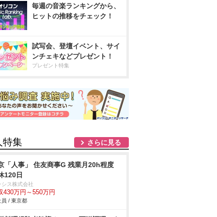
毎週の音楽ランキングから、
ヒットの推移をチェック！
試写会、登壇イベント、サイ
ンチェキなどプレゼント！
プレゼント特集
人特集
さらに見る
京「人事」 住友商事G 残業月20h程度
休120日
ラシス株式会社
収430万円～550万円
員 / 東京都