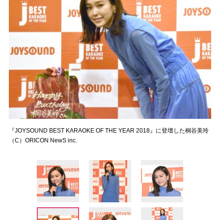
『JOYSOUND BEST KARAOKE OF THE YEAR 2018』に登壇した桐谷美玲
（C）ORICON NewS inc.