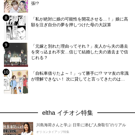
張!?
「私が絶対に娘の可能性を開花させる…！」娘に高
額を注ぎ自分の夢を押しつけた母の大誤算
「元嫁と別れた理由ってそれ？」友人から夫の過去
を突っ込まれ不安…信じて結婚した夫の過去まで信
じれる？
「自転車借りたよ～！」って勝手に!? ママ友の常識
が理解できない！ 次に貸してと言ってきたのは…
eltha イチオシ特集
川島海荷さんと学ぶ 日常に潜む“人身取引”のリアル
オリコンタイアップ特集