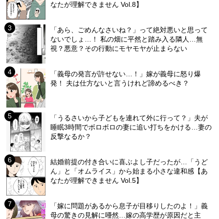
なたが理解できません Vol.8】
「あら、ごめんなさいね？」って絶対悪いと思って
ないでしょ…！ 私の畑に平然と踏み入る隣人…無
視？悪意？その行動にモヤモヤが止まらない
「義母の発言が許せない…！」嫁が義母に怒り爆
発！ 夫は仕方ないと言うけれど諦めるべき？
「うるさいから子どもを連れて外に行って？」夫が
睡眠3時間でボロボロの妻に追い打ちをかける…妻の
反撃なるか？
結婚前提の付き合いに喜ぶよし子だったが…「うど
ん」と「オムライス」から始まる小さな違和感【あ
なたが理解できません Vol.5】
「嫁に問題があるから息子が目移りしたのよ！」義
母の驚きの見解に唖然…嫁の高学歴が原因だと主