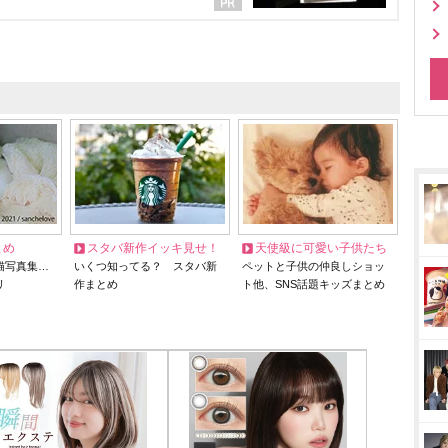
とめ
スタバ新作イッキ見せ！
天使級に可愛い子供たち
猫写真集…
いくつ知ってる？ スタバ新
ペットと子供の仲良しショッ
リ
作まとめ
ト他、SNS話題キッズまとめ