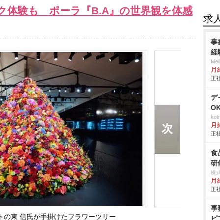
ク体験も ポーラ『B.A』の世界観を体感
求
事
経
Me
月
正社
デ
O
ko
月
正社
食
研
株式
月
正社
事
トの東 信氏が手掛けたフラワーツリー
ピ