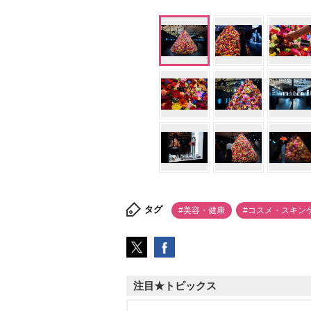
タグ
#美容・健康
#コスメ・スキン
注目★トピックス