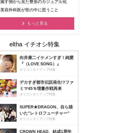
施す側から見た整形のカジュアル化
美容外科医が世の中に思うこと
もっと見る
向井康二イケメンすぎ！純愛
『（LOVE SONG）』
オリコンタイアップ特集
デカすぎ都市伝説発生!?ファ
ミマ45％増量作戦再来
オリコンタイアップ特集
SUPER★DRAGON、自ら描
いた”レトロフューチャー”
オリコンタイアップ特集
CROWN HEAD、結成1周年