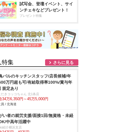
試写会、登壇イベント、サイ
ンチェキなどプレゼント！
プレゼント特集
人特集
さらに見る
鳥バルのキッチンスタッフ/店長候補/年
600万円超も可/有給取得率100%/賞与年
回 規定あり
ただきコッコちゃん 北1条店
34万6,350円～45万5,000円
員 / 北海道
がい者の就労支援/面接1回/無資格・未経
OK/中高年活躍中
trio紹介横浜支店