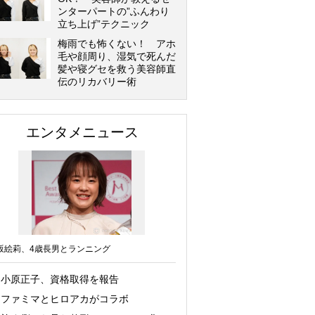
ンターパートの”ふんわり
立ち上げ”テクニック
梅雨でも怖くない！ アホ
毛や顔周り、湿気で死んだ
髪や寝グセを救う美容師直
伝のリカバリー術
エンタメニュース
坂絵莉、4歳長男とランニング
小原正子、資格取得を報告
ファミマとヒロアカがコラボ