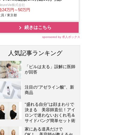
illeureVie株式会社
給24万円～50万円
員 / 東京都
続きはこちら
sponsored by 求人ボックス
人気記事ランキング
「ピルは太る」誤解に医師
が回答
注目の“アゼライン酸”、新
商品
“盛れる自分”は顔まわりで
決まる 美容師直伝！アイ
ロンで迷わないおくれ毛＆
サイドバング簡単セット術
家にある道具だけで
OK！ 美容師が教えるセ