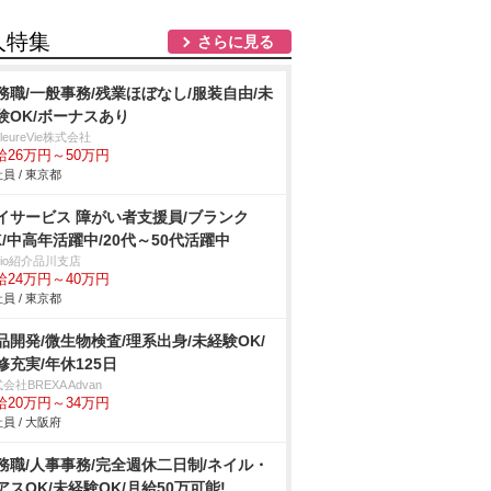
人特集
さらに見る
務職/一般事務/残業ほぼなし/服装自由/未
験OK/ボーナスあり
illeureVie株式会社
給26万円～50万円
員 / 東京都
イサービス 障がい者支援員/ブランク
K/中高年活躍中/20代～50代活躍中
trio紹介品川支店
給24万円～40万円
員 / 東京都
品開発/微生物検査/理系出身/未経験OK/
修充実/年休125日
会社BREXA Advan
給20万円～34万円
員 / 大阪府
務職/人事事務/完全週休二日制/ネイル・
アスOK/未経験OK/月給50万可能!