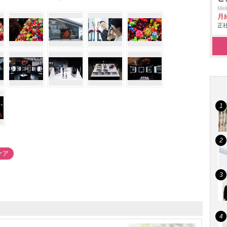
Me
月
正社
ケア