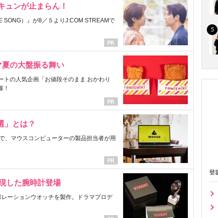
にキュンが止まらん！
ONG）』が8／５よりJ:COM STREAMで
マ夏の大盤振る舞い
ートの人気企画「お値段そのまま おかわり
催！
選」とは？
で、マウスコンピューターの製品担当者が用
登
表現した腕時計登場
ラボレーションウオッチを製作。ドラマプロデ