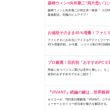
森崎ウィン×向井康二“両片思い”
森崎ウィンと向井康二がW主演！映画『（LOVE S
最速配信。究極のピュアラブ！
お値段そのまま45％増量！ファミ
ファミチキにお弁当にアイスも!?ファミリーマ
45％増量作戦」が今夏、シリーズ初の年2回開
プロ厳選！目的別「おすすめPC９
用途に合うパソコン選びは意外と難しい。そこ
途別のおすすめモデルをご紹介！
『VIVANT』続編の鍵は…世界観
セイコーが、TBS系日曜劇場『VIVANT』コ
ューサーとセイコー担当者が魅力を解説する。