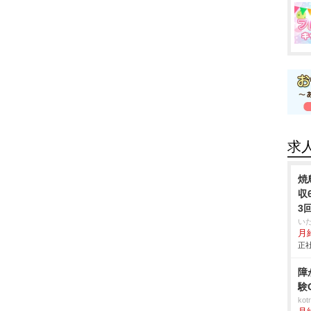
求
焼
収
3
い
月給
正社
障
験
ko