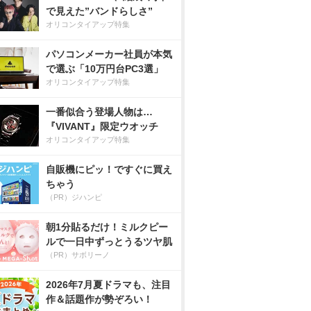
で見えた”バンドらしさ”
オリコンタイアップ特集
パソコンメーカー社員が本気
で選ぶ「10万円台PC3選」
オリコンタイアップ特集
一番似合う登場人物は…
『VIVANT』限定ウオッチ
オリコンタイアップ特集
自販機にピッ！ですぐに買え
ちゃう
（PR）ジハンピ
朝1分貼るだけ！ミルクピー
ルで一日中ずっとうるツヤ肌
（PR）サボリーノ
2026年7月夏ドラマも、注目
作＆話題作が勢ぞろい！