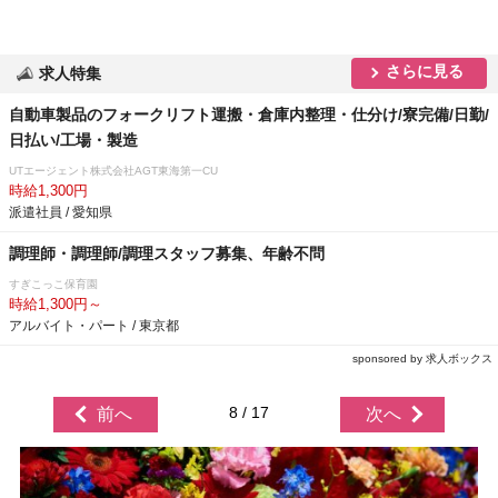
さらに見る
求人特集
自動車製品のフォークリフト運搬・倉庫内整理・仕分け/寮完備/日勤/
日払い/工場・製造
UTエージェント株式会社AGT東海第一CU
時給1,300円
派遣社員 / 愛知県
調理師・調理師/調理スタッフ募集、年齢不問
すぎこっこ保育園
時給1,300円～
アルバイト・パート / 東京都
sponsored by 求人ボックス
8 / 17
前へ
次へ