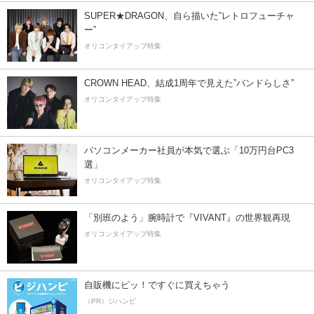
SUPER★DRAGON、自ら描いた”レトロフューチャ
ー”
オリコンタイアップ特集
CROWN HEAD、結成1周年で見えた”バンドらしさ”
オリコンタイアップ特集
パソコンメーカー社員が本気で選ぶ「10万円台PC3
選」
オリコンタイアップ特集
「別班のよう」腕時計で『VIVANT』の世界観再現
オリコンタイアップ特集
自販機にピッ！ですぐに買えちゃう
（PR）ジハンピ