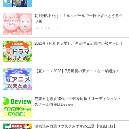
朝1分貼るだけ！ミルクピールで一日中ずっとうるツ
ヤ肌
（PR）サボリーノ
2026年7月夏ドラマも、注目作＆話題作が勢ぞろい！
【夏アニメ2026】7月期夏の新アニメを一挙紹介！
芸能界を志す10代～20代を応援！オーディション・
スクール情報はDeview
漫画読み放題サブスクおすすめ11選【徹底比較】