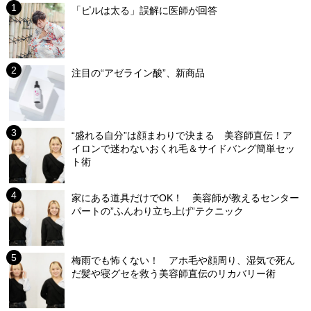
「ピルは太る」誤解に医師が回答
注目の“アゼライン酸”、新商品
“盛れる自分”は顔まわりで決まる 美容師直伝！ア
イロンで迷わないおくれ毛＆サイドバング簡単セッ
ト術
家にある道具だけでOK！ 美容師が教えるセンター
パートの”ふんわり立ち上げ”テクニック
梅雨でも怖くない！ アホ毛や顔周り、湿気で死ん
だ髪や寝グセを救う美容師直伝のリカバリー術