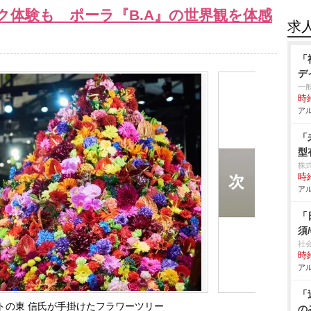
ク体験も ポーラ『B.A』の世界観を体感
求
「
デ
一
時給
アル
「
型
株
時給
アル
「
須
社
時給
アル
「
トの東 信氏が手掛けたフラワーツリー
の