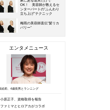
家にある道具だけで
OK！ 美容師が教えるセ
ンターパートの”ふんわり
立ち上げ”テクニック
梅雨の美容師直伝”髪リカ
バリー”
エンタメニュース
坂絵莉、4歳長男とランニング
小原正子、資格取得を報告
ファミマとヒロアカがコラボ