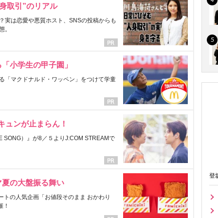
身取引”のリアル
？実は恋愛や悪質ホスト、SNSの投稿からも
態。
る「小学生の甲子園」
る「マクドナルド・ワッペン」をつけて学童
にキュンが止まらん！
ONG）』が8／５よりJ:COM STREAMで
登
マ夏の大盤振る舞い
ートの人気企画「お値段そのまま おかわり
催！