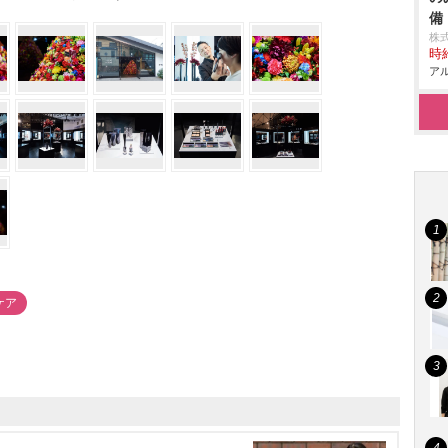
備
株
時給
アル
ケア