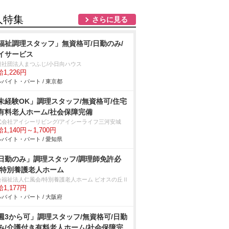
人特集
さらに見る
福祉調理スタッフ」無資格可/日勤のみ/
イサービス
般社団法人まつふじ/小日向ハウス
1,226円
バイト・パート / 東京都
未経験OK」調理スタッフ/無資格可/住宅
有料老人ホーム/社会保障完備
式会社アイシーリビング/アイシーライフ三河安城
1,140円～1,700円
バイト・パート / 愛知県
日勤のみ」調理スタッフ/調理師免許必
/特別養護老人ホーム
会福祉法人仁風会/特別養護老人ホーム ビオスの丘Ⅱ
1,177円
バイト・パート / 大阪府
週3から可」調理スタッフ/無資格可/日勤
み/介護付き有料老人ホーム/社会保障完