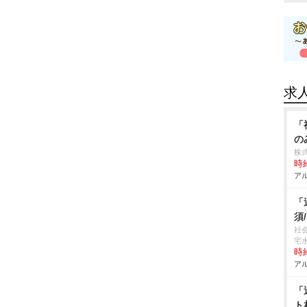
求
「
の
株
時給
アル
「
須
社
宅
時給
アル
「
ト