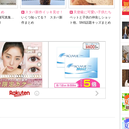
とめ
スタバ新作イッキ見せ！
天使級に可愛い子供たち
猫写真集…
いくつ知ってる？ スタバ新
ペットと子供の仲良しショッ
リ
作まとめ
ト他、SNS話題キッズまとめ