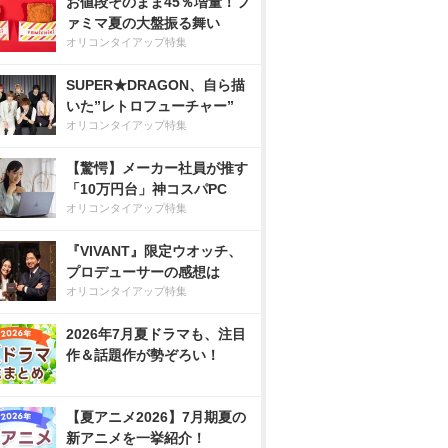
お値段そのまま45％増量！フ
ァミマ夏の大盤振る舞い
オリコンタイアップ特集
SUPER★DRAGON、自ら描
いた”レトロフューチャー”
オリコンタイアップ特集
【驚愕】メーカー社員が推す
「10万円台」神コスパPC
オリコンタイアップ特集
『VIVANT』限定ウオッチ、
プロデューサーの感想は
オリコンタイアップ特集
2026年7月夏ドラマも、注目
作＆話題作が勢ぞろい！
【夏アニメ2026】7月期夏の
新アニメを一挙紹介！