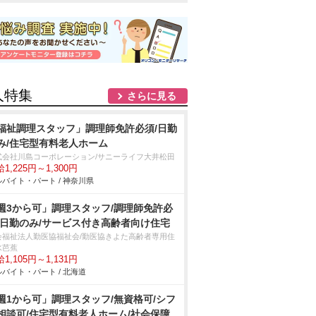
人特集
さらに見る
福祉調理スタッフ」調理師免許必須/日勤
み/住宅型有料老人ホーム
式会社川島コーポレーション/サニーライフ大井松田
1,225円～1,300円
バイト・パート / 神奈川県
週3から可」調理スタッフ/調理師免許必
/日勤のみ/サービス付き高齢者向け住宅
会福祉法人勤医協福祉会/勤医協きよた高齢者専用住
水芭蕉
1,105円～1,131円
バイト・パート / 北海道
週1から可」調理スタッフ/無資格可/シフ
相談可/住宅型有料老人ホーム/社会保障