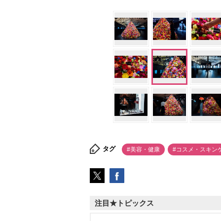
タグ
#美容・健康
#コスメ・スキン
注目★トピックス