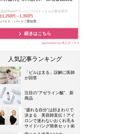
式会社RandTカンパニー/ベティさんの家太田川
1,250円～1,350円
バイト・パート / 愛知県
続きはこちら
sponsored by 求人ボックス
人気記事ランキング
「ピルは太る」誤解に医師
が回答
注目の“アゼライン酸”、新
商品
“盛れる自分”は顔まわりで
決まる 美容師直伝！アイ
ロンで迷わないおくれ毛＆
サイドバング簡単セット術