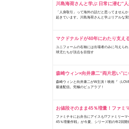
川島海荷さんと学ぶ 日常に潜む“人
「人身取引」って海外の話だと思ってませんか
起きています。川島海荷さんと学ぶリアルな実
マクドナルドが40年にわたり支え
ユニフォームの右袖には出場者のみに与えられ
球児たちが頂点を目指す
森崎ウィン×向井康二“両片思い”
森崎ウィンと向井康二がW主演！映画『（LOVE S
最速配信。究極のピュアラブ！
お値段そのまま45％増量！ファミ
ファミチキにお弁当にアイスも!?ファミリーマ
45％増量作戦」が今夏、シリーズ初の年2回開