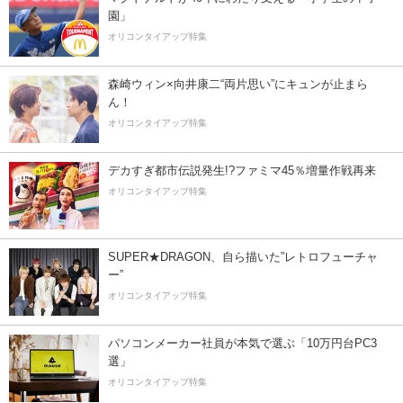
園」
オリコンタイアップ特集
森崎ウィン×向井康二“両片思い”にキュンが止まら
ん！
オリコンタイアップ特集
デカすぎ都市伝説発生!?ファミマ45％増量作戦再来
オリコンタイアップ特集
SUPER★DRAGON、自ら描いた”レトロフューチャ
ー”
オリコンタイアップ特集
パソコンメーカー社員が本気で選ぶ「10万円台PC3
選」
オリコンタイアップ特集