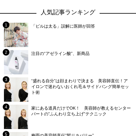
人気記事ランキング
「ピルは太る」誤解に医師が回答
注目の“アゼライン酸”、新商品
“盛れる自分”は顔まわりで決まる 美容師直伝！ア
イロンで迷わないおくれ毛＆サイドバング簡単セッ
ト術
家にある道具だけでOK！ 美容師が教えるセンター
パートの”ふんわり立ち上げ”テクニック
梅雨の美容師直伝”髪リカバリー”