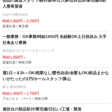
部品の製造スタッフ/軽作業/即日入寮/住み込み/寮完備/8割
入寮希望者
move on株式会社
時給1,800円～2,250円
派遣社員 / 東京都
一般事務・OA事務/時給1650円 未経験OK土日祝休み 大手
社食あり事務
株式会社リクルートスタッフィング
時給1,650円～
派遣社員 / 神奈川県
週1日～&3h～OK/残業なし/髪色自由!金髪もOK/絶品まかな
いがたったの1円/ホールスタッフ/豚山
豚山 横浜岡野店
時給1,400円～1,750円
アルバイト・パート / 神奈川県
遊技台の部品取付/寮完備/日払い/工場・製造