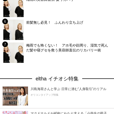
前髪無し必見！ ふんわり立ち上げ
梅雨でも怖くない！ アホ毛や顔周り、湿気で死ん
だ髪や寝グセを救う美容師直伝のリカバリー術
eltha イチオシ特集
川島海荷さんと学ぶ 日常に潜む“人身取引”のリアル
オリコンタイアップ特集
マクドナルドが40年にわたり支える「小学生の甲子