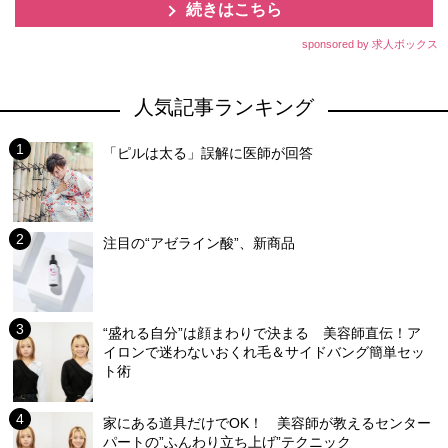
続きはこちら
sponsored by 求人ボックス
人気記事ランキング
「ピルは太る」誤解に医師が回答
注目の“アゼライン酸”、新商品
“盛れる自分”は顔まわりで決まる 美容師直伝！ア
イロンで迷わないおくれ毛＆サイドバング簡単セッ
ト術
家にある道具だけでOK！ 美容師が教えるセンター
パートの”ふんわり立ち上げ”テクニック