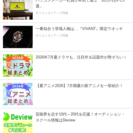
パソコンメーカー社員が本気で選ぶ「10万円台PC3
選」
オリコンタイアップ特集
一番似合う登場人物は…『VIVANT』限定ウオッチ
オリコンタイアップ特集
2026年7月夏ドラマも、注目作＆話題作が勢ぞろい！
【夏アニメ2026】7月期夏の新アニメを一挙紹介！
芸能界を志す10代～20代を応援！オーディション・
スクール情報はDeview