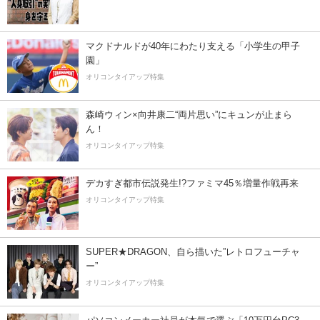
マクドナルドが40年にわたり支える「小学生の甲子
園」
オリコンタイアップ特集
森崎ウィン×向井康二“両片思い”にキュンが止まら
ん！
オリコンタイアップ特集
デカすぎ都市伝説発生!?ファミマ45％増量作戦再来
オリコンタイアップ特集
SUPER★DRAGON、自ら描いた”レトロフューチャ
ー”
オリコンタイアップ特集