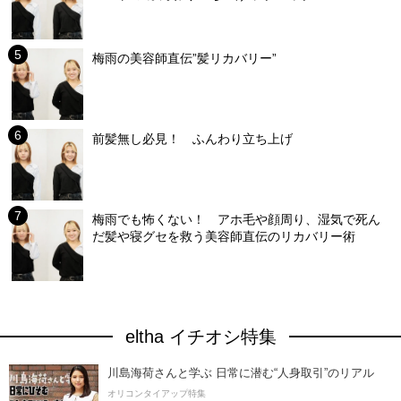
梅雨の美容師直伝”髪リカバリー”
前髪無し必見！ ふんわり立ち上げ
梅雨でも怖くない！ アホ毛や顔周り、湿気で死ん
だ髪や寝グセを救う美容師直伝のリカバリー術
eltha イチオシ特集
川島海荷さんと学ぶ 日常に潜む“人身取引”のリアル
オリコンタイアップ特集