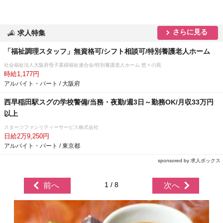
さらに見る
求人特集
「福祉調理スタッフ」無資格可/シフト相談可/特別養護老人ホーム
社会福祉法人大阪府母子寡婦福祉連合会/特別養護老人ホーム 悠々の苑
時給1,177円
アルバイト・パート / 大阪府
西早稲田駅スグの学校警備/当務・夜勤/週3日～勤務OK/月収33万円
以上
スターツファシリティーサービス株式会社
日給2万9,250円
アルバイト・パート / 東京都
sponsored by 求人ボックス
1 / 8
前へ
次へ