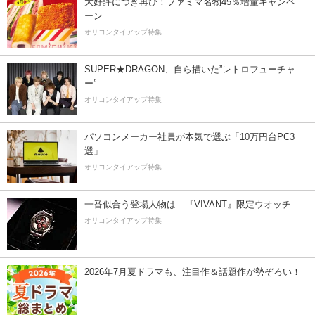
大好評につき再び！ファミマ名物45％増量キャンペ
ーン
オリコンタイアップ特集
SUPER★DRAGON、自ら描いた”レトロフューチャ
ー”
オリコンタイアップ特集
パソコンメーカー社員が本気で選ぶ「10万円台PC3
選」
オリコンタイアップ特集
一番似合う登場人物は…『VIVANT』限定ウオッチ
オリコンタイアップ特集
2026年7月夏ドラマも、注目作＆話題作が勢ぞろい！