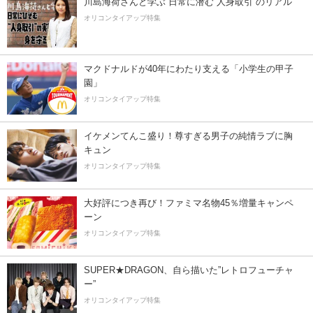
川島海荷さんと学ぶ 日常に潜む“人身取引”のリアル
オリコンタイアップ特集
マクドナルドが40年にわたり支える「小学生の甲子
園」
オリコンタイアップ特集
イケメンてんこ盛り！尊すぎる男子の純情ラブに胸
キュン
オリコンタイアップ特集
大好評につき再び！ファミマ名物45％増量キャンペ
ーン
オリコンタイアップ特集
SUPER★DRAGON、自ら描いた”レトロフューチャ
ー”
オリコンタイアップ特集