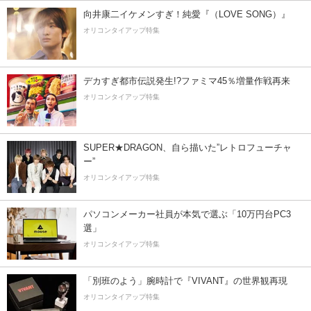
向井康二イケメンすぎ！純愛『（LOVE SONG）』
オリコンタイアップ特集
デカすぎ都市伝説発生!?ファミマ45％増量作戦再来
オリコンタイアップ特集
SUPER★DRAGON、自ら描いた”レトロフューチャ
ー”
オリコンタイアップ特集
パソコンメーカー社員が本気で選ぶ「10万円台PC3
選」
オリコンタイアップ特集
「別班のよう」腕時計で『VIVANT』の世界観再現
オリコンタイアップ特集