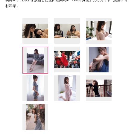
美脚＆デコルテを披露した生田絵梨花=「2nd写真集」先行カット（撮影／中
村和孝）