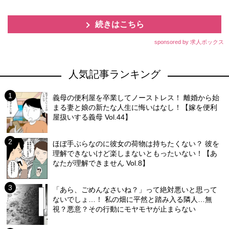
続きはこちら
sponsored by 求人ボックス
人気記事ランキング
義母の便利屋を卒業してノーストレス！ 離婚から始
まる妻と娘の新たな人生に悔いはなし！【嫁を便利
屋扱いする義母 Vol.44】
ほぼ手ぶらなのに彼女の荷物は持ちたくない？ 彼を
理解できないけど楽しまないともったいない！【あ
なたが理解できません Vol.8】
「あら、ごめんなさいね？」って絶対悪いと思って
ないでしょ…！ 私の畑に平然と踏み入る隣人…無
視？悪意？その行動にモヤモヤが止まらない