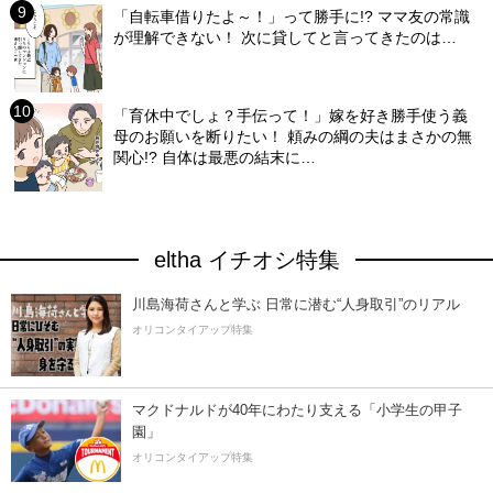
「自転車借りたよ～！」って勝手に!? ママ友の常識
が理解できない！ 次に貸してと言ってきたのは…
「育休中でしょ？手伝って！」嫁を好き勝手使う義
母のお願いを断りたい！ 頼みの綱の夫はまさかの無
関心!? 自体は最悪の結末に…
eltha イチオシ特集
川島海荷さんと学ぶ 日常に潜む“人身取引”のリアル
オリコンタイアップ特集
マクドナルドが40年にわたり支える「小学生の甲子
園」
オリコンタイアップ特集