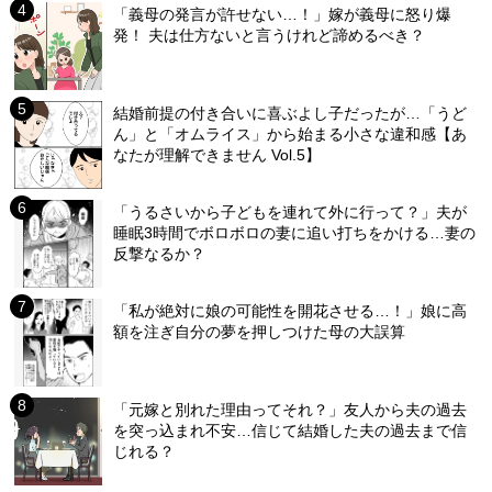
「義母の発言が許せない…！」嫁が義母に怒り爆
発！ 夫は仕方ないと言うけれど諦めるべき？
結婚前提の付き合いに喜ぶよし子だったが…「うど
ん」と「オムライス」から始まる小さな違和感【あ
なたが理解できません Vol.5】
「うるさいから子どもを連れて外に行って？」夫が
睡眠3時間でボロボロの妻に追い打ちをかける…妻の
反撃なるか？
「私が絶対に娘の可能性を開花させる…！」娘に高
額を注ぎ自分の夢を押しつけた母の大誤算
「元嫁と別れた理由ってそれ？」友人から夫の過去
を突っ込まれ不安…信じて結婚した夫の過去まで信
じれる？